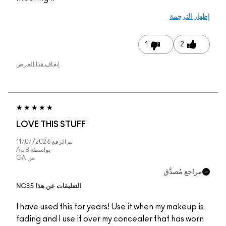
إيقاف هذا العرض
LOVE THIS STUFF
تم الرفع
11/07/2026
بواسطة
AUB
من
GA
التعليقات عن هذا NC35
I have used this for y
fading and I use it ov