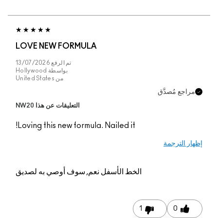
LOVE NEW FORMUL
تم الرفع
13/07/2026
بواسطة
Hollywood
من
United States
التعليقات عن هذا NW20
Loving this new formul
م, سوف أوصي به لصديق