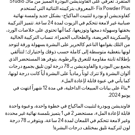
المتفرد. تعرفي على الفاونديشن البودرة المميز من ماك Studio
كيبته الثنائية التي تُستخدم
بشكل جديد ولمسة نهائية
ضبابية غير لامعة تتحكم في الزيوت لمدة 24 ساعة. تتميز التركيبة
ها تحتوي على خلاصات الورد،
 تنساب التركيبة الخالية
البشرة بسهولة ورقة لتوحد
ذوقك واختيارك؛ لتتألقي
. يتوفر هذ المستحضر الذي
ين البودرة والفاونديشن بـ 78 درجة لون تليق بجميع درجات
البشرة أياً كانت درجة لونها،
*بناءً على بيانات المبيعات الداخلية، في مدة 12 شهراً انتهت في
خطوة واحدة، وعبوة واحدة
لة لإعادة الملء، مستحضر 2 في 1 يتميز بلمسة نهائية غير محددة
وغير لامعة تتحكم في اللمعان لمدة 24 ساعة، ويتوفر بـ 78 درجة
ة!