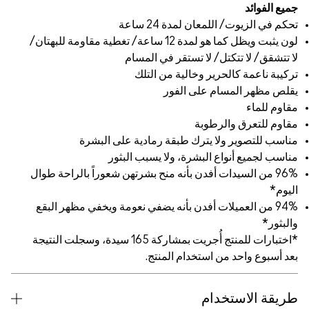
 كما هو لمدة 12 ساعة/ تغطية مقاومة للبهتان/
ام
 على البشرة
لبثور
تهن شعوراً بالراحة طوال
عومة ويخفي مظهر البقع
*اختبارات للمنتج أُجريت بمشاركة 165 سيدة، وسجلت النتيجة