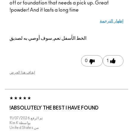
off or foundation tha
powder! And it lasts a
م, سوف أوصي به لصديق
إيقاف هذا العرض
ABSOLUTELY THE BE
تم الرفع
11/07/2026
بواسطة
Kim K
من
United States