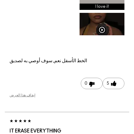
م, سوف أوصي به لصديق
إيقاف هذا العرض
IT ERASE EVERYTHI