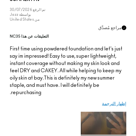
تم الرفع
30/07/2026
بواسطة
Jazz
من
United States
التعليقات عن هذا NC35
First time using powde
say im impressed! Easy
instant coverage with
feel DRY and CAKEY. A
oily skin at bay.This i
staple, and must have. 
repurchasing.