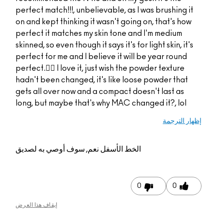
perfect match!!!, unbel
on and kept thinking i
perfect it matches my
skinned, so even though i
perfect for me and I be
perfect.👌🏻 I love it, 
hadn't been changed, 
gets all over now and 
long, but maybe that'
م, سوف أوصي به لصديق
إيقاف هذا العرض