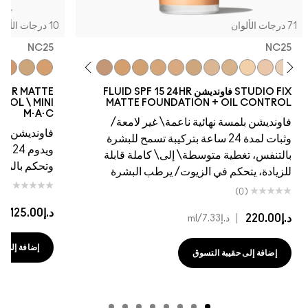
10 درجات الألوان
NC25
5
W45
NW43
NW40
NC44.5
NC41
NC45
NC44
NC43.5
NC42
NC37
C4.5
NC20
NC42
NC15
NC41
NC40
NC40
NC35
NC37
NC30
NC35
NC25
NW25
NC30
NC27
NW20
NC25
N
FLUID SPF 15
STUDIO FIX FLUID SPF 15 24HR MATTE
FOUNDATION + OIL CONTROL \ MINI
MATT
M·A·C
امعة/
فاونديشن ناعم غير لامع يسمح للبشرة بالتنفس
ح للبشرة
ويدوم 24 ساعة مع تغطية متوسطة إلى كاملة
 قابلة
وتحكم بالزيوت/الترطيب
بشرة
(0)
د.إ125.00
|
د.إ8.33
/ml
إضافة إلى حقيبة التسوق