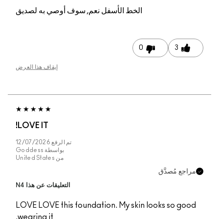
م, سوف أوصي به لصديق
إيقاف هذا العرض
LOVE IT!
تم الرفع
12/07/2026
بواسطة
Goddess
من
United States
التعليقات عن هذا N4
LOVE LOVE this founda
wearing it.