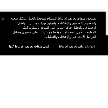
نستخدم ملفات تعريف الارتباط للسماح لموقعنا بالعمل بشكل صحيح،
ولتخصيص المحتوى والإعلانات، ولتوفير ميزات وسائل التواصل
الاجتماعي ولتحليل حركة المرور على الموقع. ونشارك أيضًا
المعلومات حول استخدامك موقعنا مع شركائنا على مستوى وسائل
التواصل الاجتماعي والإعلانات والتحليلات.
نبذة عن ماك
إعدادات ملف تعريف الارتباط
قبول ملفات تعريف الارتباط كلها
قصتنا
التسوق أونلاين
فن ماك
حسابي
ماك فيفا غلام
هل تحتاجين إلى مساعدة؟
الاشتراك في رسائل البريد الإلكتروني
جمال بطريقة مسؤولة
للتواصل معنا
العروض الترويجية
الوظائف
متجر ماك الخاص بك
الأسئلة الشائعة
عضوية ماك برو
ابحثي عن متجر
الإرجاع والاستبدال
الاختبارات على الحيوانات
الخصوصية والشروط
خدمات الماكياج
الشحن
سياسة الخصوصية
احجزي خدمة الماكياج
حسابي