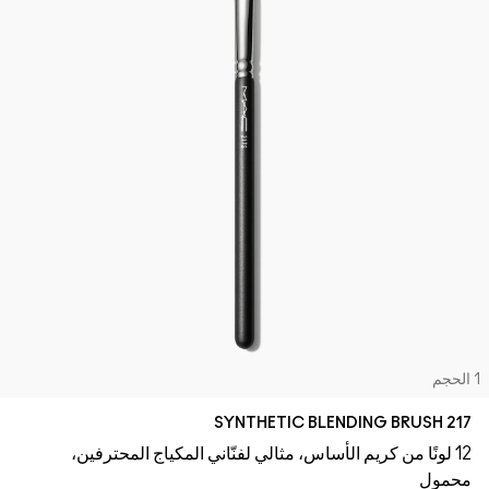
تسوقي كل الفراشي
مستحضرات ماك بالحجم الصغير
تسوقي جميع مستحضرات العيون
لحجم
217 SYNTHETIC BLENDING BRUSH
12 لونًا من كريم الأساس، مثالي لفنّاني المكياج المحترفين،
محمول