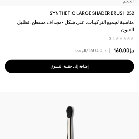
لحجم
252 SYNTHETIC LARGE SHADER BRUSH
مناسبة لجميع التركيبات، على شكل -مجداف مسطح، تظليل
العيون
(0)
د.إ160.00
|
د.إ160.00
/الوحدة
إضافة إلى حقيبة التسوق