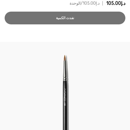
د.إ105.00
|
د.إ105.00
/الوحدة
نفدت الكمية