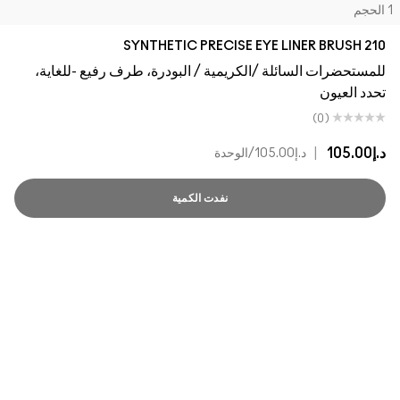
لحجم
210 SYNTHETIC PRECISE EYE LINER BRUSH
للمستحضرات السائلة /الكريمية / البودرة، طرف رفيع -للغاية،
تحدد العيون
(0)
د.إ105.00
|
د.إ105.00
/الوحدة
نفدت الكمية