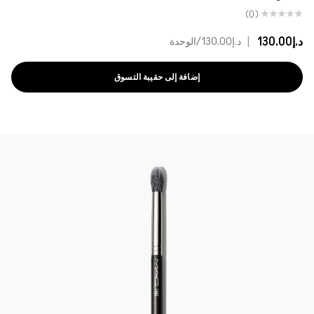
(0)
د.إ130.00
|
د.إ130.00
/الوحدة
إضافة إلى حقيبة التسوق