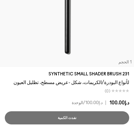
لحجم
231 SYNTHETIC SMALL SHADER BRUSH
لأنواع البودرة/الكريمات، شكل -عريض مسطح، تظليل العيون
(0)
د.إ100.00
|
د.إ100.00
/الوحدة
نفدت الكمية