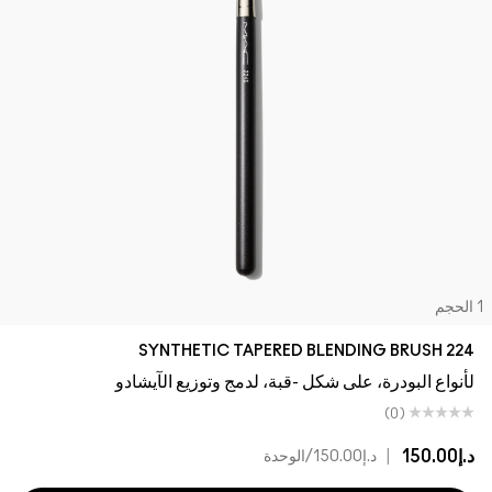
لحجم
224 SYNTHETIC TAPERED BLENDING BRUSH
لأنواع البودرة، على شكل -قبة، لدمج وتوزيع الآيشادو
(0)
د.إ150.00
|
د.إ150.00
/الوحدة