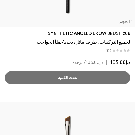
لحجم
208 SYNTHETIC ANGLED BROW BRUSH
لجميع التركيبات، طرف مائل، يحدد/يملأ الحواجب
(0)
د.إ105.00
|
د.إ105.00
/الوحدة
نفدت الكمية