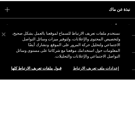
نبذة عن ماك
قصتنا
التسوق أونلاين
فن ماك
نستخدم ملفات تعريف الارتباط للسماح لموقعنا بالعمل بشكل صحيح،
حسابي
ماك فيفا غلام
ولتخصيص المحتوى والإعلانات، ولتوفير ميزات وسائل التواصل
هل تحتاجين إلى مساعدة؟
الاجتماعي ولتحليل حركة المرور على الموقع. ونشارك أيضًا
الاشتراك في رسائل البريد الإلكتروني
جمال بطريقة مسؤولة
المعلومات حول استخدامك موقعنا مع شركائنا على مستوى وسائل
للتواصل معنا
العروض الترويجية
الوظائف
التواصل الاجتماعي والإعلانات والتحليلات.
متجر ماك الخاص بك
الأسئلة الشائعة
عضوية ماك برو
إعدادات ملف تعريف الارتباط
قبول ملفات تعريف الارتباط كلها
ابحثي عن متجر
الإرجاع والاستبدال
الاختبارات على الحيوانات
الخصوصية والشروط
خدمات الماكياج
الشحن
سياسة الخصوصية
احجزي خدمة الماكياج
حسابي
شروط الاستخدام
الرقم المجاني 800 622 23
إرشادات التقييمات
تزوير المنتجات
إدارة ملفات تعريف الارتباط الخاصة بالموقع
إمكانية الوصول