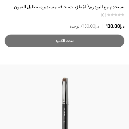
تستخدم مع البودرة\المُطرّيات، حافة مستديرة، تظليل العيون
(0)
د.إ130.00
|
د.إ130.00
/الوحدة
نفدت الكمية