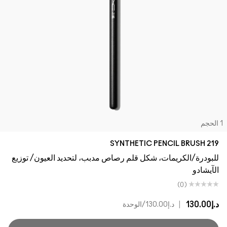
لحجم
219 SYNTHETIC PENCIL BRUSH
للبودرة/الكريمات، شكل قلم رصاص مدبب، لتحديد العيون/ توزيع
الآيشادو
(0)
د.إ130.00
|
د.إ130.00
/الوحدة