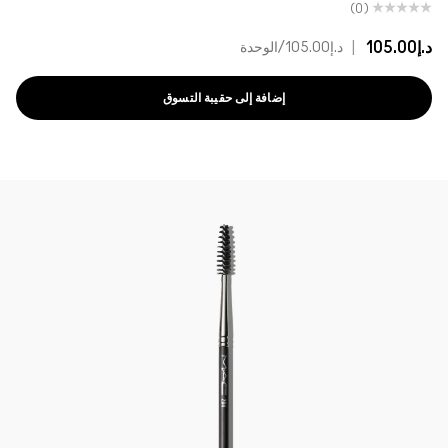
(0)
د.إ105.00
|
د.إ105.00
/الوحدة
إضافة إلى حقيبة التسوق