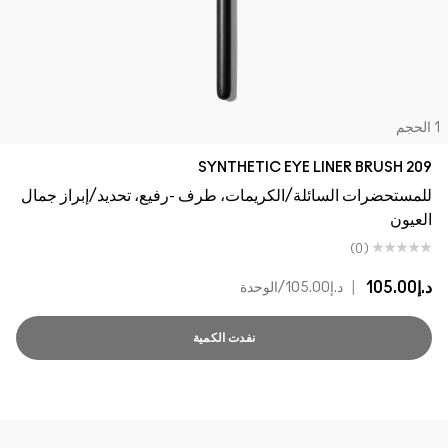
لحجم
209 SYNTHETIC EYE LINER BRUSH
للمستحضرات السائلة/الكريمات، طرف -رفيع، تحديد/إبراز جمال
العيون
(0)
د.إ105.00
|
د.إ105.00
/الوحدة
نفدت الكمية