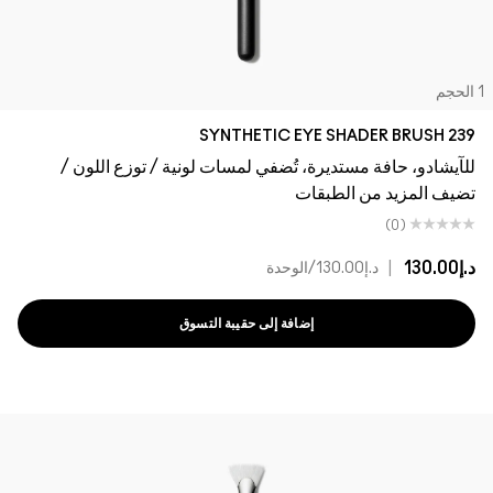
لحجم
239 SYNTHETIC EYE SHADER BRUSH
للآيشادو، حافة مستديرة، تُضفي لمسات لونية / توزع اللون /
تضيف المزيد من الطبقات
(0)
د.إ130.00
|
د.إ130.00
/الوحدة
إضافة إلى حقيبة التسوق