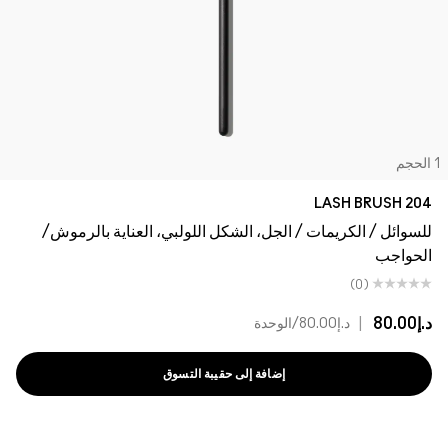
لحجم
204 LASH BRUSH
للسوائل / الكريمات / الجل، الشكل اللولبي، العناية بالرموش/
الحواجب
(0)
د.إ80.00
|
د.إ80.00
/الوحدة
إضافة إلى حقيبة التسوق