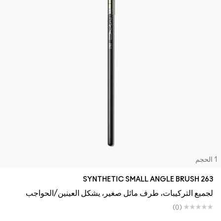
لحجم
263 SYNTHETIC SMALL ANGLE BRUSH
لجميع التركيبات، طرف مائل صغير، يشكل العينين/الحواجب
(0)