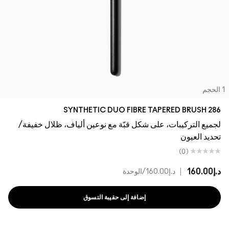
لحجم
286 SYNTHETIC DUO FIBRE TAPERED BRUSH
لجميع التركيبات، على شكل قبّة مع نوعين ألياف، ظلال خفيفة/
تحديد العيون
(0)
د.إ160.00
|
د.إ160.00
/الوحدة
إضافة إلى حقيبة التسوق