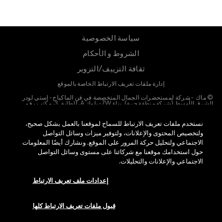
سياسة الخصوصية
الشروط و الأحكام
ثقافة التزييف/التزوير
إدارة ملفات تعريف الارتباط الخاصة بالموقع
© ماك - شركة لمستحضرات الجمال المتخصصة في فن الماكياج - إستي لودر
الشرق الأوسط (شركة منطقة حرة). بناء 7W - بلوك A، الطابق 3، مكتب رقم
3066، صندوق بريد 54343، المنطقة الحرة بمطار دبي، دبي، الإمارات العربية
المتحدة |
للتواصل معنا
نستخدم ملفات تعريف الارتباط للسماح لموقعنا بالعمل بشكل صحيح،
ولتخصيص المحتوى والإعلانات، ولتوفير ميزات وسائل التواصل
الاجتماعي ولتحليل حركة المرور على الموقع. ونشارك أيضًا المعلومات
حول استخدامك موقعنا مع شركائنا على مستوى وسائل التواصل
الاجتماعي والإعلانات والتحليلات.
إعدادات ملف تعريف الارتباط
قبول ملفات تعريف الارتباط كلها