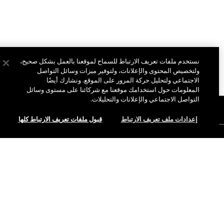
نستخدم ملفات تعريف الارتباط للسماح لموقعنا بالعمل بشكل صحيح،
ولتخصيص المحتوى والإعلانات، ولتوفير ميزات وسائل التواصل
الاجتماعي ولتحليل حركة المرور على الموقع. ونشارك أيضًا
المعلومات حول استخدامك موقعنا مع شركائنا على مستوى وسائل
التواصل الاجتماعي والإعلانات والتحليلات.
نبذة عن ماك
إعدادات ملف تعريف الارتباط
قبول ملفات تعريف الارتباط كلها
قصتنا
التسوق أونلاين
فن ماك
حسابي
ماك فيفا غلام
هل تحتاجين إلى مساعدة؟
الاشتراك في رسائل البريد الإلكتروني
جمال بطريقة مسؤولة
للتواصل معنا
العروض الترويجية
الوظائف
متجر ماك الخاص بك
الأسئلة الشائعة
عضوية ماك برو
ابحثي عن متجر
الإرجاع والاستبدال
الاختبارات على الحيوانات