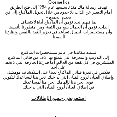
Cosmetics.
تهدف رسالة ماك منذ تأسيسها عام 1984 إلى فتح الطريق
أمام التعبير عن الذات بلا حدود من خلال تحويل الماكياج إلى فن
يجيده الجميع –
بما فيهم أنتِ. نؤمن أن الماكياج أداة لاكتشاف
الذات. نؤمن أن الجمال ينبع من الثقة، ومن منظورنا لأنفسنا
وأن مستحضرات الجمال تساعد في تعزيز الثقة بالنفس ونظرتنا
لأنفسنا.
تستند مكانتنا في عالم مستحضرات الماكياج
إلى التدريب والمعرفة التي يتمتع بها آلاف من فناني الماكياج
المنتشرين في كل بقعة من العالم. أما قدرتنا الخارقة التي لا تخفى
على أحد
فتكمن في قدرة فناني الماكياج لدينا على استكشاف موهبتك،
وإطلاق العنان لروح الفنان التي بداخلك. نحن هنا لنساعدك لتكوني
أقوى. نحن هنا لإلهامك. نحن هنا لمساعدتك
في إطلاق العنان لروح الفنان التي بداخلك.
استعرضي جميع الإطلالات