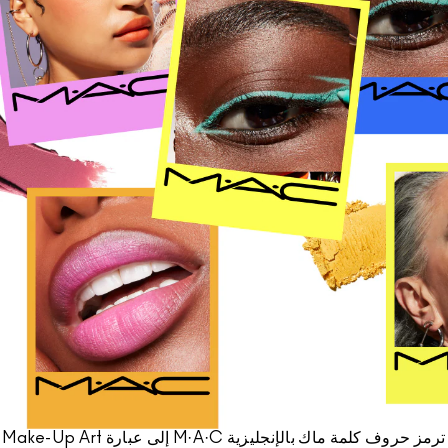
تسوقي كل الفراشي
مستحضرات ماك بالحجم الصغير
تسوقي جميع مستحضرات العيون
ترمز حروف كلمة ماك بالإنجليزية M·A·C إلى عبارة Make-Up Art