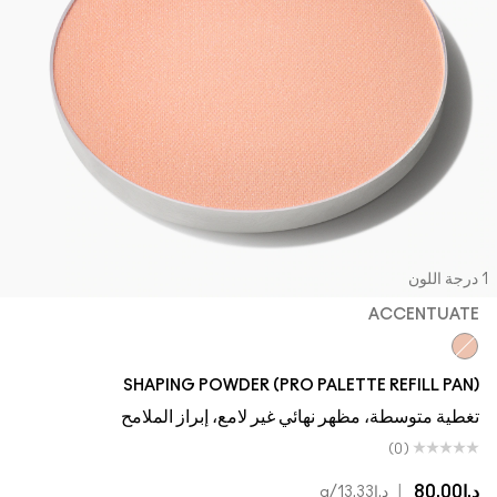
جة اللون
ACCENTUATE
Accentuate
SHAPING POWDER (PRO PALETTE REFILL PAN)
تغطية متوسطة، مظهر نهائي غير لامع، إبراز الملامح
(0)
د.إ80.00
|
د.إ13.33
/g