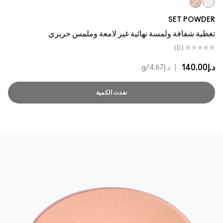
Deep Peach
Invisible
SET POWDER
تغطية شفافة ولمسة نهائية غير لامعة وملمس حريري
(0)
د.إ140.00
|
د.إ4.67
/g
نفدت الكمية