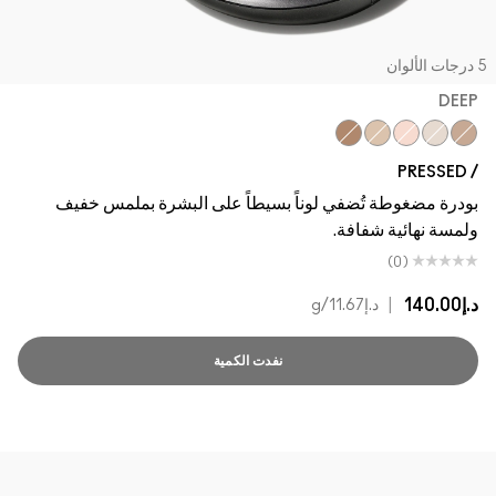
جات الألوان
DEEP
Deep Dark
Medium Deep
Medium
Light
Deep
/ PRESSED
بودرة مضغوطة تُضفي لوناً بسيطاً على البشرة بملمس خفيف
ولمسة نهائية شفافة.
(0)
د.إ140.00
|
د.إ11.67
/g
نفدت الكمية