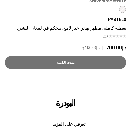
SHIVERING WHITE
Shivering White
PASTELS
تغطية كاملة، مظهر نهائي غير لامع، تتحكم في لمعان البشرة
(0)
د.إ200.00
|
د.إ13.33
/g
نفدت الكمية
البودرة
تعرفي على المزيد