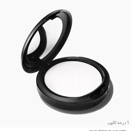
جة اللون