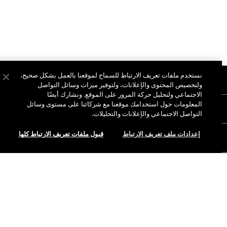
نستخدم ملفات تعريف الارتباط للسماح لموقعنا بالعمل بشكل صحيح،
نبذة عن ماك
ولتخصيص المحتوى والإعلانات، ولتوفير ميزات وسائل التواصل
الاجتماعي ولتحليل حركة المرور على الموقع. ونشارك أيضًا
قصتنا
المعلومات حول استخدامك موقعنا مع شركائنا على مستوى وسائل
التسوق أونلاين
فن ماك
التواصل الاجتماعي والإعلانات والتحليلات.
حسابي
ماك فيفا غلام
إعدادات ملف تعريف الارتباط
قبول ملفات تعريف الارتباط كلها
هل تحتاجين إلى مساعدة؟
الاشتراك في رسائل البريد الإلكتروني
جمال بطريقة مسؤولة
للتواصل معنا
العروض الترويجية
الوظائف
متجر ماك الخاص بك
الأسئلة الشائعة
عضوية ماك برو
ابحثي عن متجر
الإرجاع والاستبدال
الاختبارات على الحيوانات
الخصوصية والشروط
خدمات الماكياج
الشحن
سياسة الخصوصية
احجزي خدمة الماكياج
حسابي