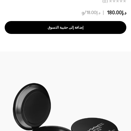
(0)
د.إ180.00
|
د.إ18.00
/g
إضافة إلى حقيبة التسوق