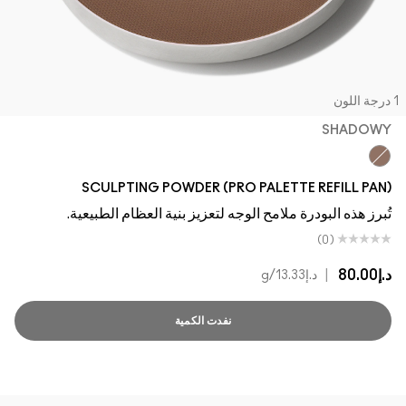
جة اللون
SHADOWY
Shadowy
SCULPTING POWDER (PRO PALETTE REFILL PAN)
تُبرز هذه البودرة ملامح الوجه لتعزيز بنية العظام الطبيعية.
(0)
د.إ80.00
|
د.إ13.33
/g
نفدت الكمية