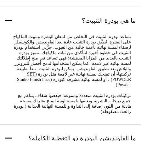
ما هي بودرة التثبيت؟
تساعد بودرة التثبيت في التخلص من لمعان البشرة وتثبيت الماكياج
على البشرة. تُطبَّق بودرة التثبيت عادة بعد الفاونديشن والكونسيلر
لإضفاء لمسة نهائية ناعمة خالية من العيوب. جرِّبي استخدام بودرة
التثبيت في خطوة أخيرة لتتأكدي من ثبات ماكياجك. تتميز بودرة
التثبيت بالعديد من المزايا المدهشة؛ فهي تساعد في منح إطلالتك
لمسة نهائية غير لامعة، كما يمكن استخدامها لدمج أفضل للبرونزر
والبلاش بعد تطبيق الفاونديشن. يمكن لبودرة التثبيت -تبعاً لطبيعة
تركيبتها- أن تمنحك لمسة نهائية غير لامعة مثل بودرة (
SET
POWDER
) ، أو لمسة نهائية مشرقة كبودرة (Studio Finish Face
Powder).
تركيبات بودرة التثبيت متعددة ومتنوعة؛ فبعضها شفاف يتناغم مع
جميع درجات البشرة، وبعضها بلمسة لونية ليمنح بشرتك مسحة
هادئة من اللون إضافة إلى النداوة واللمسة النهائية الجذابة (
بودرة
رائعة/ مضغوطة
).
ما الفاونديشن البودرة ذو التغطية الكاملة؟