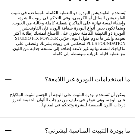
يُستخدم الفاونديشن البودرة ذو التغطية الكاملة للمساعدة في تثبيت
الفاونديشن السائل أو الكريمي، وفي التحكم في زيوت البشرة،
وإضفاء لمسة نهائية على الماكياج بتغطية كاملة وخالية من العيوب.
وبينما تكون بعض أنواع البودرة شفافة اللون، فإن الفاونديشن
البودرة ذو التغطية الكاملة يحتوي على الأصباغ ليمنحك إطلالة أكثر
نعومة وإشراقاً تدوم طول اليوم. جرّبي
STUDIO FIX POWDER
PLUS FOUNDATION
لتتحكمي في زيوت بشرتك ولتضفي على
ماكياجك لمسة نهائية غير لامعة إضافة إلى مسحة جذابة من اللون،
مع تغطية قابلة للزيادة متوسطة إلى كاملة.
ما استخدامات البودرة غير اللامعة؟
يمكن أن تُستخدم بودرة التثبيت على الوجه أو الجسم لتثبيت الماكياج
على الوجه، وهي تتوفر في طيف من درجات الألوان الخفيفة لتعزز
درجات اللون الطبيعية للبشرة وتتحكم في لمعانها. .
ما بودرة التثبيت المناسبة لبشرتي؟