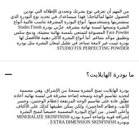
من المهم أن تعرفي نوع بشرتك وتحددي الإطلالة التي تودين
الحصول عليها لماكياجك؛ فهذا سيساعدك في تحديد نوع البودرة الذي
ستشترينها وتستخدمينها. أنواع البودرة المشرقة تناسب غالبية أنواع
البشرة وتمنحها لمسة نهائية مشرقة. جرِّبي بودرة Studio Finish
Face Powder المصبوغة لتتمتعي بلمسة نهائية مضيئة، ودمج سلس
وتطبيق موحَّد متناغم. أما أنواع البشرة الأكثر دهنية فالأفضل لها
بودرة تثبيت غير لامعة تساعد في تقليل لمعان البشرة مثل بودرة
.
STUDIO FIX PERFECTING POWDER
ما بودرة الهايلايت؟
بودرة الهايلايت تمنح البشرة مسحةً من الإشراق، وهي مصممة
لتحديد تقاسيم الوجه وتمنحه إضاءة مشرقة في لمسة نهائية أخاذة.
تطبَّق عادة على تقاسيم الوجه المرتفعة (عظام الوجنتين، وجسر
الأنف، وعظام الحاجبين)، ولكن يمكن تطبيقها كذلك على الأكتاف
وأعلى الصدر. من أنواع البودرة المصممة خصيصاً لتمنح البشرة
إشراقة قوية وإضاءة آسرة بودرة
MINERALIZE SKINFINISH
وبودرة
EXTRA DIMENSION SKINFINISH
.