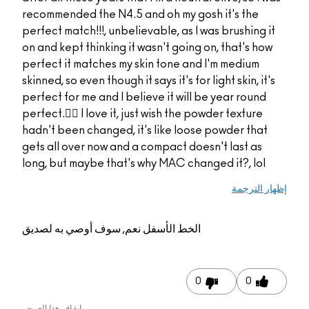
recommended the N4.5
perfect match!!!, unbel
on and kept thinking i
perfect it matches my
skinned, so even though i
perfect for me and I be
perfect.👌🏻 I love it, 
hadn't been changed, 
gets all over now and 
long, but maybe that'
م, سوف أوصي به لصديق
إيقاف هذا العرض