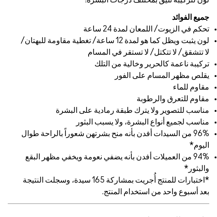
ة!
 كما هو لمدة 12 ساعة/ تغطية مقاومة للبهتان/
ام
 على البشرة
لبثور
تهن شعوراً بالراحة طوال
عومة ويخفي مظهر البقع
*اختبارات للمنتج أُجريت بمشاركة 165 سيدة، وسجلت النتيجة