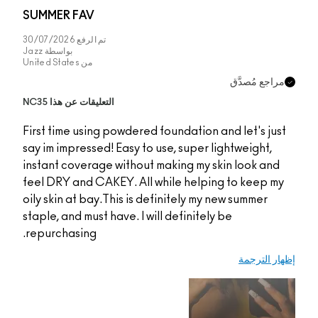
SUMMER FAV
تم الرفع
30/07/2026
بواسطة
Jazz
من
United States
التعليقات عن هذا NC35
First time using powde
say im impressed! Easy
instant coverage with
feel DRY and CAKEY. A
oily skin at bay.This i
staple, and must have. 
repurchasing.