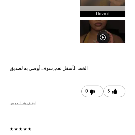
م, سوف أوصي به لصديق
إيقاف هذا العرض