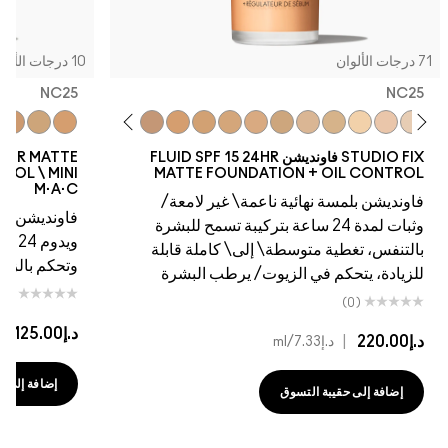
10 درجات الألوان
NC25
5
W45
NW43
NW40
NC44.5
NC41
NC45
NC44
NC43.5
NC42
NC37
C4.5
NC20
NC42
NC15
NC41
NC40
NC40
NC35
NC37
NC30
NC35
NC25
NW25
NC30
NC27
NW20
NC25
N
FLUID SPF 15
STUDIO FIX FLUID SPF 15 24HR MATTE
FOUNDATION + OIL CONTROL \ MINI
MATT
M·A·C
امعة/
فاونديشن ناعم غير لامع يسمح للبشرة بالتنفس
ح للبشرة
ويدوم 24 ساعة مع تغطية متوسطة إلى كاملة
 قابلة
وتحكم بالزيوت/الترطيب
بشرة
(0)
د.إ125.00
|
د.إ8.33
/ml
إضافة إلى حقيبة التسوق