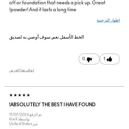
off or foundation tha
powder! And it lasts a
م, سوف أوصي به لصديق
إيقاف هذا العرض
ABSOLUTELY THE BE
تم الرفع
11/07/2026
بواسطة
Kim K
من
United States