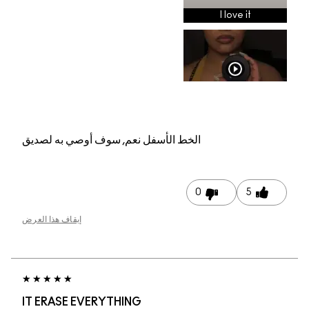
م, سوف أوصي به لصديق
إيقاف هذا العرض
IT ERASE EVERYTHI