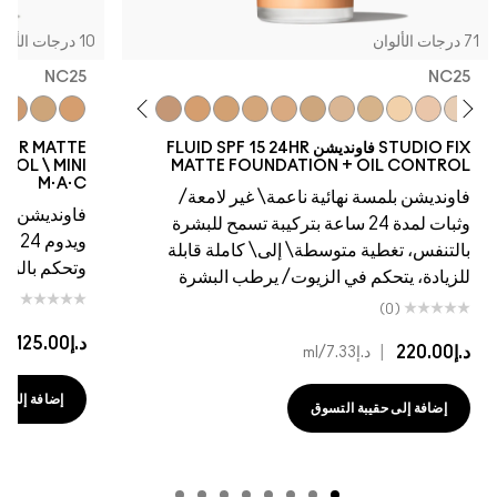
10 درجات الألوان
NC25
5
W45
NW43
NW40
NC44.5
NC41
NC45
NC44
NC43.5
NC42
NC37
C4.5
NC20
NC42
NC15
NC41
NC40
NC40
NC35
NC37
NC30
NC35
NC25
NW25
NC30
NC27
NW20
NC25
N
FLUID SPF 15
STUDIO FIX FLUID SPF 15 24HR MATTE
FOUNDATION + OIL CONTROL \ MINI
MATT
M·A·C
امعة/
فاونديشن ناعم غير لامع يسمح للبشرة بالتنفس
ح للبشرة
ويدوم 24 ساعة مع تغطية متوسطة إلى كاملة
 قابلة
وتحكم بالزيوت/الترطيب
بشرة
(0)
د.إ125.00
|
د.إ8.33
/ml
إضافة إلى حقيبة التسوق