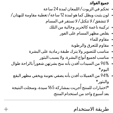
 كما هو لمدة 12 ساعة/ تغطية مقاومة للبهتان/
ام
 على البشرة
لبثور
تهن شعوراً بالراحة طوال
عومة ويخفي مظهر البقع
*اختبارات للمنتج أُجريت بمشاركة 165 سيدة، وسجلت النتيجة