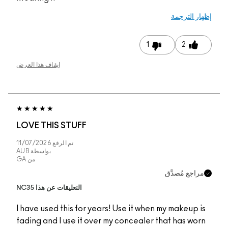
إيقاف هذا العرض
LOVE THIS STUFF
تم الرفع
11/07/2026
بواسطة
AUB
من
GA
التعليقات عن هذا NC35
I have used this for y
fading and I use it ov