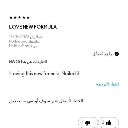
LOVE NEW FORMUL
تم الرفع
13/07/2026
بواسطة
Hollywood
من
United States
التعليقات عن هذا NW20
Loving this new formul
م, سوف أوصي به لصديق