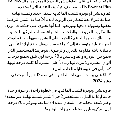
المتفرد. تعرفي على الفاونديشن البودرة المميز من ماك Studio
كيبته الثنائية التي تُستخدم
بشكل جديد ولمسة نهائية
ضبابية غير لامعة تتحكم في الزيوت لمدة 24 ساعة. تتميز التركيبة
ها تحتوي على خلاصات الورد،
 تنساب التركيبة الخالية
البشرة بسهولة ورقة لتوحد
ذوقك واختيارك؛ لتتألقي
. يتوفر هذ المستحضر الذي
ين البودرة والفاونديشن بـ 78 درجة لون تليق بجميع درجات
البشرة أياً كانت درجة لونها،
*بناءً على بيانات المبيعات الداخلية، في مدة 12 شهراً انتهت في
خطوة واحدة، وعبوة واحدة
لة لإعادة الملء، مستحضر 2 في 1 يتميز بلمسة نهائية غير محددة
وغير لامعة تتحكم في اللمعان لمدة 24 ساعة، ويتوفر بـ 78 درجة
ة!