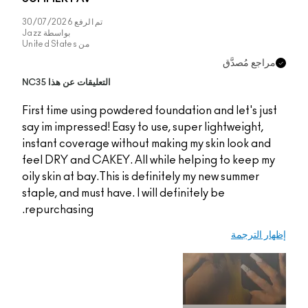
تم الرفع
30/07/2026
بواسطة
Jazz
من
United States
التعليقات عن هذا NC35
First time using powde
say im impressed! Easy
instant coverage with
feel DRY and CAKEY. A
oily skin at bay.This i
staple, and must have. 
repurchasing.