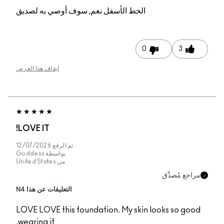
م, سوف أوصي به لصديق
إيقاف هذا العرض
LOVE IT!
تم الرفع
12/07/2026
بواسطة
Goddess
من
United States
التعليقات عن هذا N4
LOVE LOVE this founda
wearing it.