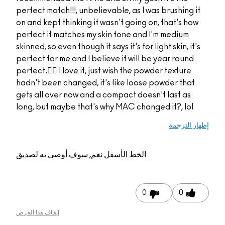
perfect match!!!, unbel
on and kept thinking i
perfect it matches my
skinned, so even though i
perfect for me and I be
perfect.👌🏻 I love it, 
hadn't been changed, 
gets all over now and 
long, but maybe that'
م, سوف أوصي به لصديق
إيقاف هذا العرض