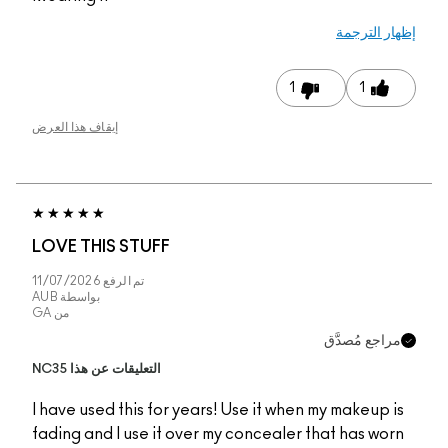
إيقاف هذا العرض
LOVE THIS STUFF
تم الرفع
11/07/2026
بواسطة
AUB
من
GA
التعليقات عن هذا NC35
I have used this for y
fading and I use it ov