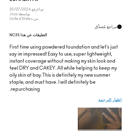
تم الرفع
30/07/2026
بواسطة
Jazz
من
United States
التعليقات عن هذا NC35
First time using powde
say im impressed! Easy
instant coverage with
feel DRY and CAKEY. A
oily skin at bay.This i
staple, and must have. 
repurchasing.