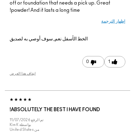
off or foundation tha
powder! And it lasts a
م, سوف أوصي به لصديق
إيقاف هذا العرض
ABSOLUTELY THE BE
تم الرفع
11/07/2026
بواسطة
Kim K
من
United States