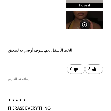
م, سوف أوصي به لصديق
إيقاف هذا العرض
IT ERASE EVERYTHI