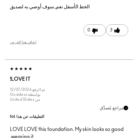
م, سوف أوصي به لصديق
إيقاف هذا العرض
LOVE IT!
تم الرفع
12/07/2026
بواسطة
Goddess
من
United States
التعليقات عن هذا N4
LOVE LOVE this founda
wearing it.