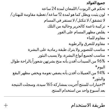
 كما هو لمدة 12 ساعة/ تغطية مقاومة للبهتان/
ام
 على البشرة
لبثور
تهن شعوراً بالراحة طوال
عومة ويخفي مظهر البقع
*اختبارات للمنتج أُجريت بمشاركة 165 سيدة، وسجلت النتيجة