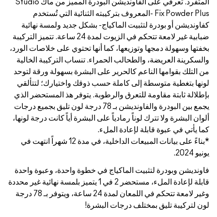
المتفرد. تعرفي على الفاونديشن البودرة المميز من ماك Studio
كيبته الثنائية التي تُستخدم
بشكل جديد ولمسة نهائية
ضبابية غير لامعة تتحكم في الزيوت لمدة 24 ساعة. تتميز التركيبة
ها تحتوي على خلاصات الورد،
 تنساب التركيبة الخالية
البشرة بسهولة ورقة لتوحد
ذوقك واختيارك؛ لتتألقي
. يتوفر هذ المستحضر الذي
ين البودرة والفاونديشن بـ 78 درجة لون تليق بجميع درجات
البشرة أياً كانت درجة لونها،
*بناءً على بيانات المبيعات الداخلية، في مدة 12 شهراً انتهت في
خطوة واحدة، وعبوة واحدة
لة لإعادة الملء، مستحضر 2 في 1 يتميز بلمسة نهائية غير محددة
وغير لامعة تتحكم في اللمعان لمدة 24 ساعة، ويتوفر بـ 78 درجة
ة!