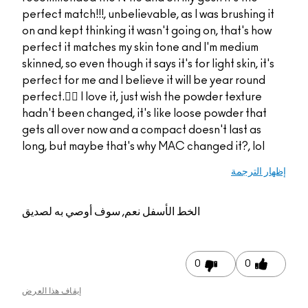
perfect match!!!, unbel
on and kept thinking i
perfect it matches my
skinned, so even though i
perfect for me and I be
perfect.👌🏻 I love it, 
hadn't been changed, 
gets all over now and 
long, but maybe that'
م, سوف أوصي به لصديق
إيقاف هذا العرض