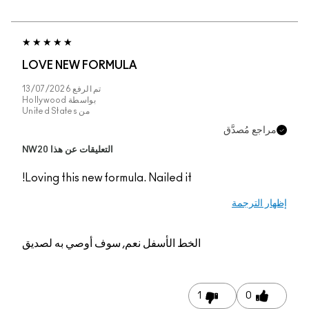
LOVE NEW FORMUL
تم الرفع
13/07/2026
بواسطة
Hollywood
من
United States
التعليقات عن هذا NW20
Loving this new formul
م, سوف أوصي به لصديق