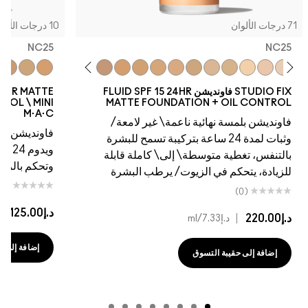
10 درجات الألوان
NC25
5
W45
NW43
NW40
NC44.5
NC41
NC45
NC44
NC43.5
NC42
NC37
C4.5
NC20
NC42
NC15
NC41
NC40
NC40
NC35
NC37
NC30
NC35
NC25
NW25
NC30
NC27
NW20
NC25
N
FLUID SPF 15
STUDIO FIX FLUID SPF 15 24HR MATTE
FOUNDATION + OIL CONTROL \ MINI
MATT
M·A·C
امعة/
فاونديشن ناعم غير لامع يسمح للبشرة بالتنفس
ح للبشرة
ويدوم 24 ساعة مع تغطية متوسطة إلى كاملة
 قابلة
وتحكم بالزيوت/الترطيب
بشرة
(0)
د.إ125.00
|
د.إ8.33
/ml
إضافة إلى حقيبة التسوق