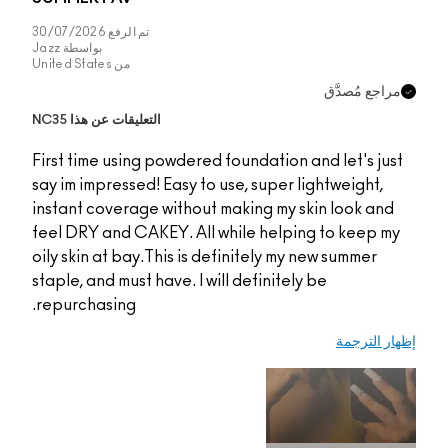
تم الرفع
30/07/2026
بواسطة
Jazz
من
United States
التعليقات عن هذا NC35
First time using powde
say im impressed! Easy
instant coverage with
feel DRY and CAKEY. A
oily skin at bay.This i
staple, and must have. 
repurchasing.