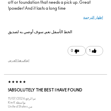
off or foundation tha
powder! And it lasts a
م, سوف أوصي به لصديق
إيقاف هذا العرض
ABSOLUTELY THE BE
تم الرفع
11/07/2026
بواسطة
Kim K
من
United States