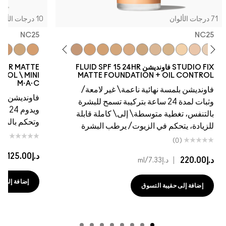
10 درجات الألوان
NC25
5
W45
NW43
NW40
NC44.5
NC41
NC45
NC44
NC43.5
NC42
NC37
C4.5
NC20
NC42
NC15
NC41
NC40
NC40
NC35
NC37
NC30
NC35
NC25
NW25
NC30
NC27
NW20
NC25
N
FLUID SPF 15
STUDIO FIX FLUID SPF 15 24HR MATTE
FOUNDATION + OIL CONTROL \ MINI
MATT
M·A·C
امعة/
فاونديشن ناعم غير لامع يسمح للبشرة بالتنفس
ح للبشرة
ويدوم 24 ساعة مع تغطية متوسطة إلى كاملة
 قابلة
وتحكم بالزيوت/الترطيب
بشرة
(0)
د.إ125.00
|
د.إ8.33
/ml
إضافة إلى حقيبة التسوق