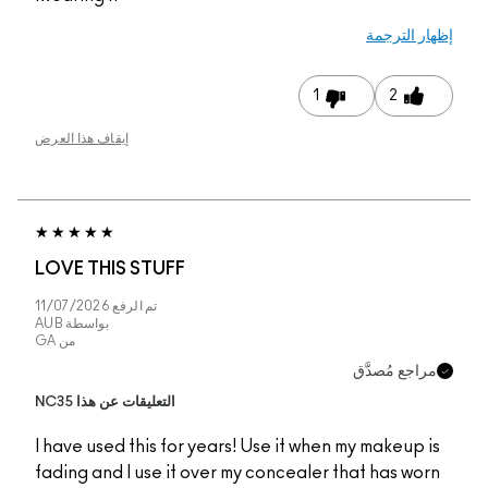
إيقاف هذا العرض
LOVE THIS STUFF
تم الرفع
11/07/2026
بواسطة
AUB
من
GA
التعليقات عن هذا NC35
I have used this for y
fading and I use it ov