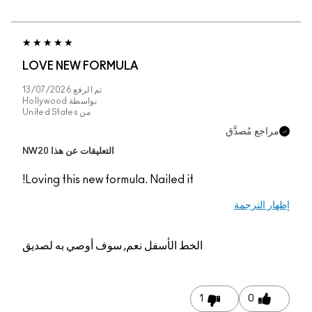
LOVE NEW FORMUL
تم الرفع
13/07/2026
بواسطة
Hollywood
من
United States
التعليقات عن هذا NW20
Loving this new formul
م, سوف أوصي به لصديق