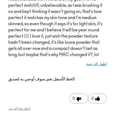
perfect match!!!, unbel
on and kept thinking i
perfect it matches my
skinned, so even though i
perfect for me and I be
perfect.👌🏻 I love it, 
hadn't been changed, 
gets all over now and 
long, but maybe that'
م, سوف أوصي به لصديق
إيقاف هذا العرض