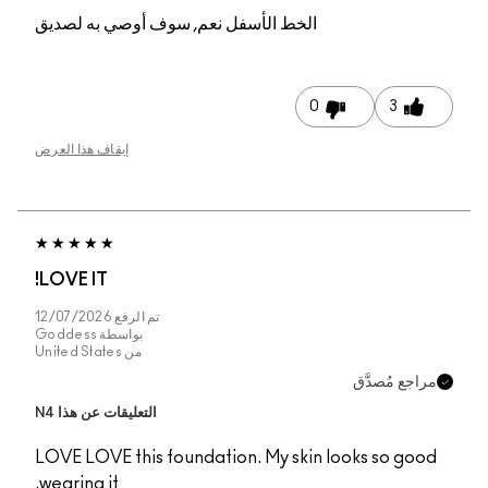
م, سوف أوصي به لصديق
إيقاف هذا العرض
LOVE IT!
تم الرفع
12/07/2026
بواسطة
Goddess
من
United States
التعليقات عن هذا N4
LOVE LOVE this founda
wearing it.