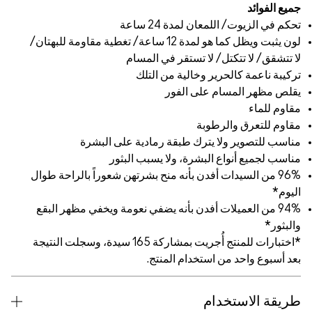
 كما هو لمدة 12 ساعة/ تغطية مقاومة للبهتان/
ام
 على البشرة
لبثور
تهن شعوراً بالراحة طوال
عومة ويخفي مظهر البقع
*اختبارات للمنتج أُجريت بمشاركة 165 سيدة، وسجلت النتيجة