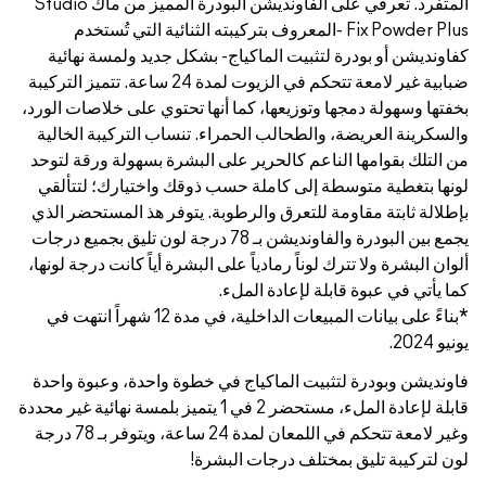
المتفرد. تعرفي على الفاونديشن البودرة المميز من ماك Studio
كيبته الثنائية التي تُستخدم
بشكل جديد ولمسة نهائية
ضبابية غير لامعة تتحكم في الزيوت لمدة 24 ساعة. تتميز التركيبة
ها تحتوي على خلاصات الورد،
 تنساب التركيبة الخالية
البشرة بسهولة ورقة لتوحد
ذوقك واختيارك؛ لتتألقي
. يتوفر هذ المستحضر الذي
ين البودرة والفاونديشن بـ 78 درجة لون تليق بجميع درجات
البشرة أياً كانت درجة لونها،
*بناءً على بيانات المبيعات الداخلية، في مدة 12 شهراً انتهت في
خطوة واحدة، وعبوة واحدة
لة لإعادة الملء، مستحضر 2 في 1 يتميز بلمسة نهائية غير محددة
وغير لامعة تتحكم في اللمعان لمدة 24 ساعة، ويتوفر بـ 78 درجة
ة!