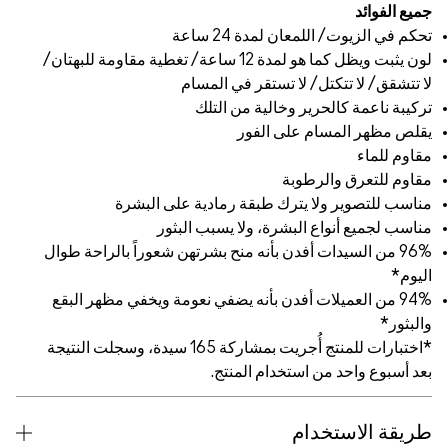
 كما هو لمدة 12 ساعة/ تغطية مقاومة للبهتان/
ام
 على البشرة
لبثور
تهن شعوراً بالراحة طوال
عومة ويخفي مظهر البقع
*اختبارات للمنتج أُجريت بمشاركة 165 سيدة، وسجلت النتيجة