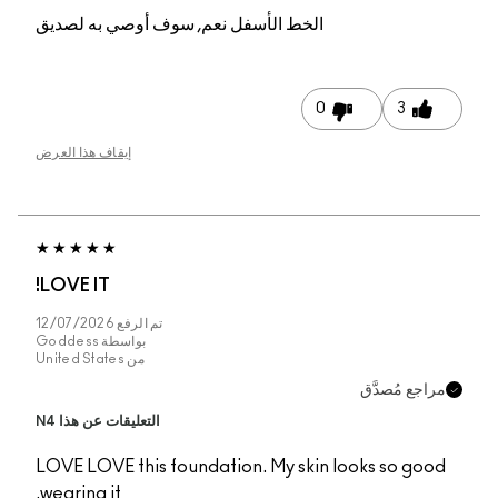
م, سوف أوصي به لصديق
إيقاف هذا العرض
LOVE IT!
تم الرفع
12/07/2026
بواسطة
Goddess
من
United States
التعليقات عن هذا N4
LOVE LOVE this founda
wearing it.