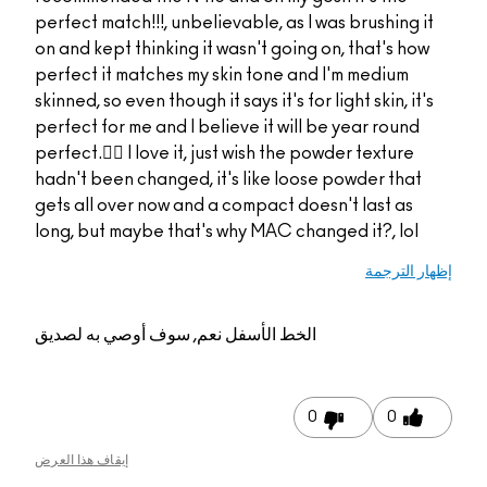
perfect match!!!, unbel
on and kept thinking i
perfect it matches my
skinned, so even though i
perfect for me and I be
perfect.👌🏻 I love it, 
hadn't been changed, 
gets all over now and 
long, but maybe that'
م, سوف أوصي به لصديق
إيقاف هذا العرض