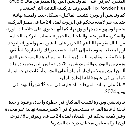
المتفرد. تعرفي على الفاونديشن البودرة المميز من ماك Studio
كيبته الثنائية التي تُستخدم
بشكل جديد ولمسة نهائية
ضبابية غير لامعة تتحكم في الزيوت لمدة 24 ساعة. تتميز التركيبة
ها تحتوي على خلاصات الورد،
 تنساب التركيبة الخالية
البشرة بسهولة ورقة لتوحد
ذوقك واختيارك؛ لتتألقي
. يتوفر هذ المستحضر الذي
ين البودرة والفاونديشن بـ 78 درجة لون تليق بجميع درجات
البشرة أياً كانت درجة لونها،
*بناءً على بيانات المبيعات الداخلية، في مدة 12 شهراً انتهت في
خطوة واحدة، وعبوة واحدة
لة لإعادة الملء، مستحضر 2 في 1 يتميز بلمسة نهائية غير محددة
وغير لامعة تتحكم في اللمعان لمدة 24 ساعة، ويتوفر بـ 78 درجة
ة!