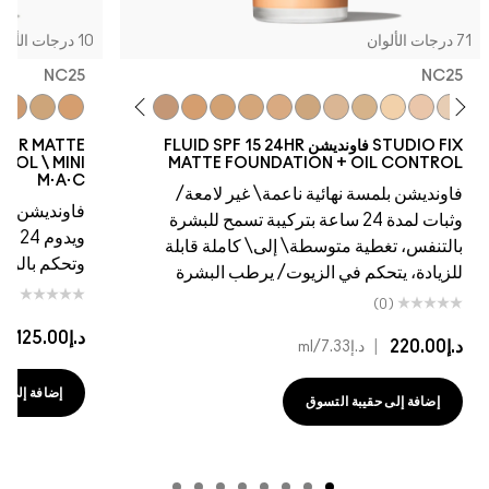
10 درجات الألوان
NC25
5
W45
NW43
NW40
NC44.5
NC41
NC45
NC44
NC43.5
NC42
NC37
C4.5
NC20
NC42
NC15
NC41
NC40
NC40
NC35
NC37
NC30
NC35
NC25
NW25
NC30
NC27
NW20
NC25
N
FLUID SPF 15
STUDIO FIX FLUID SPF 15 24HR MATTE
FOUNDATION + OIL CONTROL \ MINI
MATT
M·A·C
امعة/
فاونديشن ناعم غير لامع يسمح للبشرة بالتنفس
ح للبشرة
ويدوم 24 ساعة مع تغطية متوسطة إلى كاملة
 قابلة
وتحكم بالزيوت/الترطيب
بشرة
(0)
د.إ125.00
|
د.إ8.33
/ml
إضافة إلى حقيبة التسوق