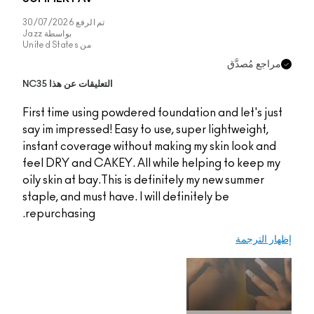
تم الرفع
30/07/2026
بواسطة
Jazz
من
United States
التعليقات عن هذا NC35
First time using powde
say im impressed! Easy
instant coverage with
feel DRY and CAKEY. A
oily skin at bay.This i
staple, and must have. 
repurchasing.