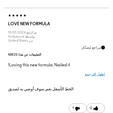
LOVE NEW FORMUL
تم الرفع
13/07/2026
بواسطة
Hollywood
من
United States
التعليقات عن هذا NW20
Loving this new formul
م, سوف أوصي به لصديق