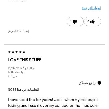
إيقاف هذا العرض
LOVE THIS STUFF
تم الرفع
11/07/2026
بواسطة
AUB
من
GA
التعليقات عن هذا NC35
I have used this for y
fading and I use it ov