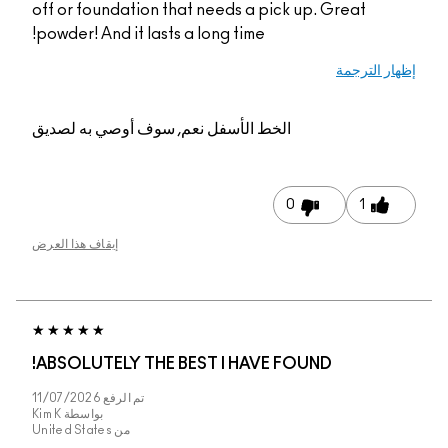
off or foundation tha
powder! And it lasts a
م, سوف أوصي به لصديق
إيقاف هذا العرض
ABSOLUTELY THE BE
تم الرفع
11/07/2026
بواسطة
Kim K
من
United States