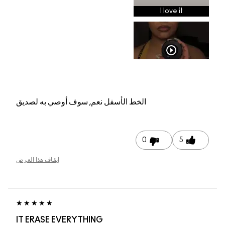
م, سوف أوصي به لصديق
إيقاف هذا العرض
IT ERASE EVERYTHI