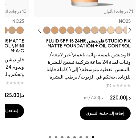
10 درجات الألوان
NC25
5
W45
NW43
NW40
NC44.5
NC41
NC45
NC44
NC43.5
NC42
NC37
C4.5
NC20
NC42
NC15
NC41
NC40
NC40
NC35
NC37
NC30
NC35
NC25
NW25
NC30
NC27
NW20
NC25
N
FLUID SPF 15
STUDIO FIX FLUID SPF 15 24HR MATTE
FOUNDATION + OIL CONTROL \ MINI
MATT
M·A·C
امعة/
فاونديشن ناعم غير لامع يسمح للبشرة بالتنفس
ح للبشرة
ويدوم 24 ساعة مع تغطية متوسطة إلى كاملة
 قابلة
وتحكم بالزيوت/الترطيب
بشرة
(0)
د.إ125.00
|
د.إ8.33
/ml
إضافة إلى حقيبة التسوق