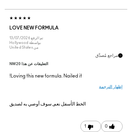
LOVE NEW FORMUL
تم الرفع
13/07/2026
بواسطة
Hollywood
من
United States
التعليقات عن هذا NW20
Loving this new formul
م, سوف أوصي به لصديق