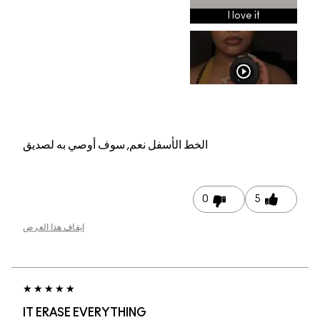
م, سوف أوصي به لصديق
إيقاف هذا العرض
IT ERASE EVERYTHI