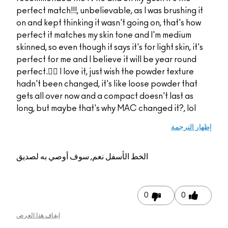
perfect match!!!, unbel
on and kept thinking i
perfect it matches my
skinned, so even though i
perfect for me and I be
perfect.👌🏻 I love it, 
hadn't been changed, 
gets all over now and 
long, but maybe that'
م, سوف أوصي به لصديق
إيقاف هذا العرض