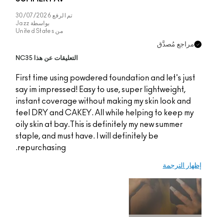
تم الرفع
30/07/2026
بواسطة
Jazz
من
United States
التعليقات عن هذا NC35
First time using powde
say im impressed! Easy
instant coverage with
feel DRY and CAKEY. A
oily skin at bay.This i
staple, and must have. 
repurchasing.