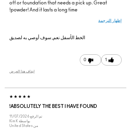
off or foundation tha
powder! And it lasts a
م, سوف أوصي به لصديق
إيقاف هذا العرض
ABSOLUTELY THE BE
تم الرفع
11/07/2026
بواسطة
Kim K
من
United States