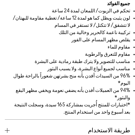
 كما هو لمدة 12 ساعة/ تغطية مقاومة للبهتان/
ام
 على البشرة
لبثور
تهن شعوراً بالراحة طوال
عومة ويخفي مظهر البقع
*اختبارات للمنتج أُجريت بمشاركة 165 سيدة، وسجلت النتيجة