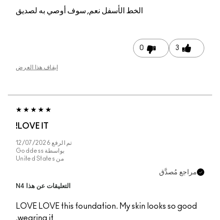
م, سوف أوصي به لصديق
إيقاف هذا العرض
LOVE IT!
تم الرفع
12/07/2026
بواسطة
Goddess
من
United States
التعليقات عن هذا N4
LOVE LOVE this founda
wearing it.