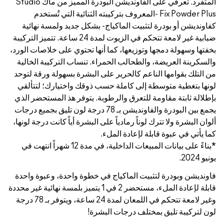
المتفرد. تعرفي على الفاونديشن البودرة المميز من ماك Studio
كيبته الثنائية التي تُستخدم
بشكل جديد ولمسة نهائية
ضبابية غير لامعة تتحكم في الزيوت لمدة 24 ساعة. تتميز التركيبة
ها تحتوي على خلاصات الورد،
 تنساب التركيبة الخالية
البشرة بسهولة ورقة لتوحد
ذوقك واختيارك؛ لتتألقي
. يتوفر هذ المستحضر الذي
ين البودرة والفاونديشن بـ 78 درجة لون تليق بجميع درجات
البشرة أياً كانت درجة لونها،
*بناءً على بيانات المبيعات الداخلية، في مدة 12 شهراً انتهت في
خطوة واحدة، وعبوة واحدة
لة لإعادة الملء، مستحضر 2 في 1 يتميز بلمسة نهائية غير محددة
وغير لامعة تتحكم في اللمعان لمدة 24 ساعة، ويتوفر بـ 78 درجة
ة!