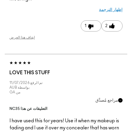
إيقاف هذا العرض
LOVE THIS STUFF
تم الرفع
11/07/2026
بواسطة
AUB
من
GA
التعليقات عن هذا NC35
I have used this for y
fading and I use it ov