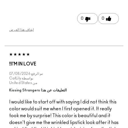
0
إيقاف هذا العرض
I'M IN LOVE!!
تم الرفع
07/08/2026
بواسطة
CatLily
من
United States
التعليقات عن هذا Kissing Strangers
I would like to start off with saying I did
color would suit me when I first opened it
took me by surprise! This color is beauti
doesn't give me the wrinkled lipstick lo