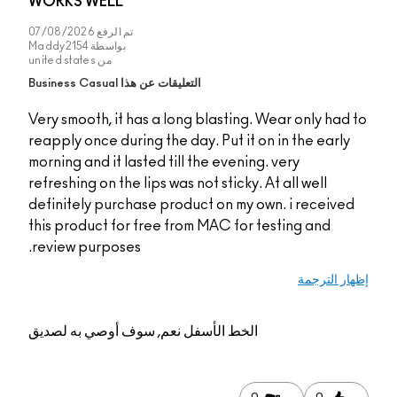
WORKS WELL
تم الرفع
07/08/2026
بواسطة
Maddy2154
من
united states
التعليقات عن هذا Business Casual
Very smooth, it has a long blasting. We
reapply once during the day. Put it on i
morning and it lasted till the evening. 
refreshing on the lips was not sticky. At 
definitely purchase product on my own
this product for free from MAC for tes
review purposes.
الخط الأسفل
نعم, سوف أوصي به لصديق