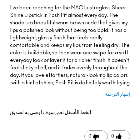
I've been reaching for the MAC Lustr
Shine Lipstick in Posh Pit almost every
shade is a beautiful warm brown nude 
lips a polished look without being too b
lightweight, glossy finish that feels real
comfortable and keeps my lips from fe
color is buildable, so I can wear one sw
everyday look or layer it for a richer fin
feel sticky at all, and it fades evenly 
day. If you love effortless, natural-look
with a hint of shine, Posh Pit is definitel
الخط الأسفل
نعم, سوف أوصي به لصديق
0