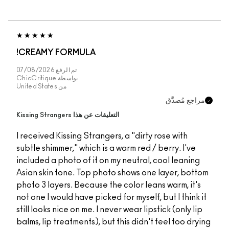
CREAMY FORMULA!
تم الرفع
07/08/2026
بواسطة
ChicCritique
من
United States
التعليقات عن هذا Kissing Strangers
I received Kissing Strangers, a "dirty r
subtle shimmer," which is a warm red / b
included a photo of it on my neutral, c
Asian skin tone. Top photo shows one 
photo 3 layers. Because the color leans
not one I would have picked for myself, b
still looks nice on me. I never wear lipsti
balms, lip treatments), but this didn't f