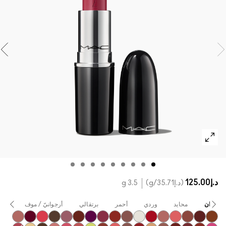
تسوقي كل الفراشي
مستحضرات ماك بالحجم الصغير
تسوقي جميع مستحضرات العيون
3.5 g
/g
وردي
أحمر
برتقالي
أرجوانيّ / موف
أخضر
أصفر