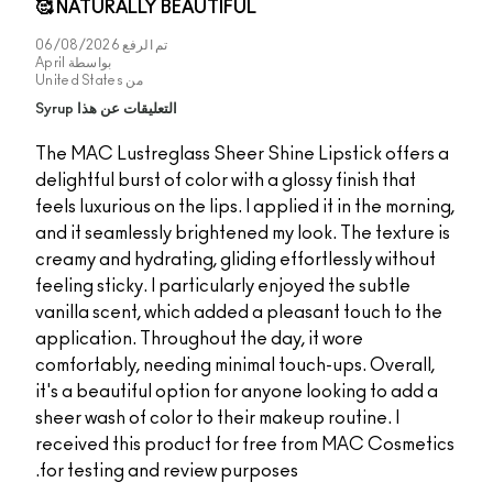
NATURALLY BEAUTIFUL 🥰
تم الرفع
06/08/2026
بواسطة
April
من
United States
التعليقات عن هذا Syrup
The MAC Lustreglass Sheer Shine Lipst
delightful burst of color with a glossy fi
feels luxurious on the lips. I applied it 
and it seamlessly brightened my look. T
creamy and hydrating, gliding effortles
feeling sticky. I particularly enjoyed t
vanilla scent, which added a pleasant 
application. Throughout the day, it wo
comfortably, needing minimal touch-up
it's a beautiful option for anyone look
sheer wash of color to their makeup rou
received this product for free from 
for testing and review purposes.