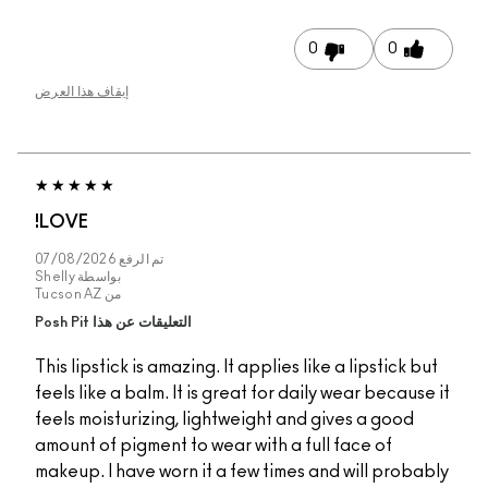
0
إيقاف هذا العرض
LOVE!
تم الرفع
07/08/2026
بواسطة
Shelly
من
Tucson AZ
التعليقات عن هذا Posh Pit
This lipstick is amazing. It applies like a
feels like a balm. It is great for daily 
feels moisturizing, lightweight and giv
amount of pigment to wear with a full f
makeup. I have worn it a few times and 