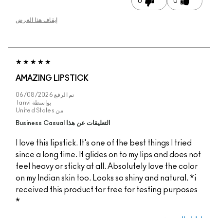
0
إيقاف هذا العرض
AMAZING LIPSTICK
تم الرفع
06/08/2026
بواسطة
Tanvi
من
United States
التعليقات عن هذا Business Casual
I love this lipstick. It's one of the best t
since a long time. It glides on to my lip
feel heavy or sticky at all. Absolutely l
on my Indian skin too. Looks so shiny an
received this product for free for tes
*