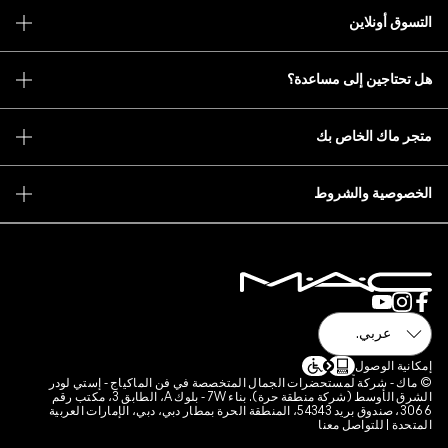
عدة؟
يد الإلكتروني
ات
تباط الخاصة بالموقع
ات الجمال المتخصصة في فن الماكياج - إستي لودر
الشرق الأوسط (شركة منطقة حرة). بناء 7W - بلوك A، الطابق 3، مكتب رقم
3066، صندوق بريد 54343، المنطقة الحرة بمطار دبي، دبي، الإمارات العربية