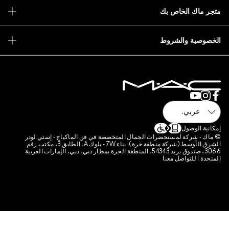
بك
انات
ط
ارتباط الخاصة بالموقع
ضرات الجمال المتخصصة في فن الماكياج - إستي لودر
الشرق الأوسط (شركة منطقة حرة). بناء 7W - بلوك A، الطابق 3، مكتب رقم
3066، صندوق بريد 54343، المنطقة الحرة بمطار دبي، دبي، الإمارات العربية
ا