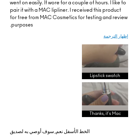
went on easily. It wore for a couple of hour
pair it with a MAC lipliner. I received th
for free from MAC Cosmetics for testin
purposes.
Lipst
Thanks
الخط الأسفل
نعم, سوف أوصي به لصديق