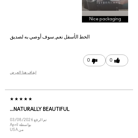
Nice 
الخط الأسفل
نعم, سوف أوصي به لصديق
0
إيقاف هذا العرض
NATURALLY BEAUTIFUL...
تم الرفع
03/08/2026
بواسطة
April
من
USA