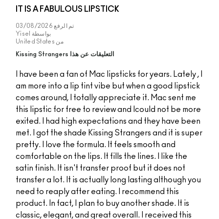
IT IS A FABULOUS LIPSTICK
تم الرفع
03/08/2026
بواسطة
Yisel
من
United States
التعليقات عن هذا Kissing Strangers
I have been a fan of Mac lipsticks for year
am more into a lip tint vibe but when a g
comes around, I totally appreciate it. M
this lipstic for free to review and Icould
exited. I had high expectations and the
met. I got the shade Kissing Strangers an
pretty. I love the formula. It feels smoot
comfortable on the lips. It fills the lines. I
satin finish. It isn't transfer proof but it 
transfer a lot. It is actually long lasting
need to reaply after eating. I recommend
product. In fact, I plan to buy another sha
classic, elegant, and great overall. I rec