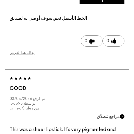
الخط الأسفل
نعم, سوف أوصي به لصديق
0
إيقاف هذا العرض
GOOD
تم الرفع
03/08/2026
بواسطة
loop95
من
United States
This was a sheer lipstick. It's very pigm