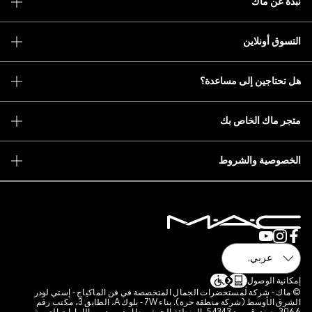
ساعدة؟
بريد الإلكتروني
ة
ك
انات
وط
ارتباط الخاصة بالموقع
ضرات الجمال المتخصصة في فن الماكياج - إستي لودر
الشرق الأوسط (شركة منطقة حرة). بناء 7W - بلوك A، الطابق 3، مكتب رقم