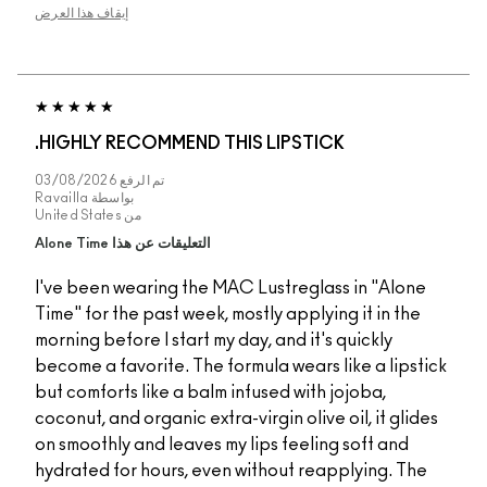
إيقاف هذا العرض
HIGHLY RECOMMEND THIS LIPSTICK.
تم الرفع
03/08/2026
بواسطة
Ravailla
من
United States
التعليقات عن هذا Alone Time
I've been wearing the MAC Lustreglass 
Time" for the past week, mostly applying 
morning before I start my day, and it's qu
become a favorite. The formula wears lik
but comforts like a balm infused with joj
coconut, and organic extra-virgin olive oil
on smoothly and leaves my lips feeling s
hydrated for hours, even without reappl