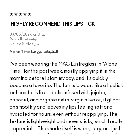
HIGHLY RECOMMEND THIS LIPSTICK.
تم الرفع
03/08/2026
بواسطة
Ravailla
من
United States
التعليقات عن هذا Alone Time
I've been wearing the MAC Lustreglass 
Time" for the past week, mostly applying 
morning before I start my day, and it's qu
become a favorite. The formula wears lik
but comforts like a balm infused with joj
coconut, and organic extra-virgin olive oil
on smoothly and leaves my lips feeling s
hydrated for hours, even without reappl
texture is lightweight and never sticky, wh
appreciate. The shade itself is warm, sex