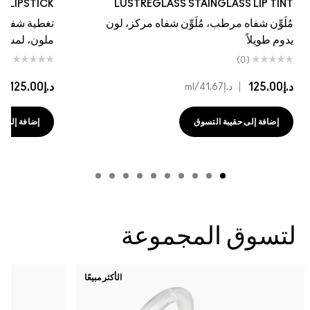
NE LIPSTICK
LUSTREGLASS STAINGLASS LIP TINT
مُلَوِّن شفاه مرطب، مُلَوِّن شفاه مركز، لون
تغطية شفافة،
يدوم طويلاً
ملون، لمسة نها
(0)
(0)
د.إ125.00
|
د.إ125.00
|
د.إ41.67
/ml
د
إضافة إلى حقيبة التسوق
إضافة إلى حقي
لتسوق المجموعة
الأكثر مبيعًا