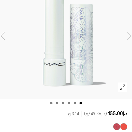
تسوقي كل الفراشي
مستحضرات ماك بالحجم الصغير
تسوقي جميع مستحضرات العيون
د.إ155.00
د.إ49.36
/g
3.14 g