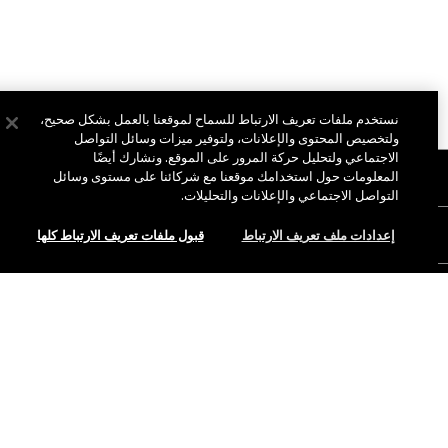
نستخدم ملفات تعريف الارتباط للسماح لموقعنا بالعمل بشكل صحيح،
ولتخصيص المحتوى والإعلانات، ولتوفير ميزات وسائل التواصل
الاجتماعي ولتحليل حركة المرور على الموقع. ونشارك أيضًا
نبذة عن ماك
المعلومات حول استخدامك موقعنا مع شركائنا على مستوى وسائل
التواصل الاجتماعي والإعلانات والتحليلات.
قصتنا
التسوق أونلاين
إعدادات ملف تعريف الارتباط
قبول ملفات تعريف الارتباط كلها
فن ماك
حسابي
ماك فيفا غلام
هل تحتاجين إلى مساعدة؟
الاشتراك في رسائل البريد الإلكتروني
جمال بطريقة مسؤولة
إضافة إلى حقيبة التسوق
للتواصل معنا
العروض الترويجية
الوظائف
متجر ماك الخاص بك
الأسئلة الشائعة
عضوية ماك برو
ابحثي عن متجر
الإرجاع والاستبدال
الاختبارات على الحيوانات
الخصوصية والشروط
خدمات الماكياج
الشحن
سياسة الخصوصية
احجزي خدمة الماكياج
حسابي