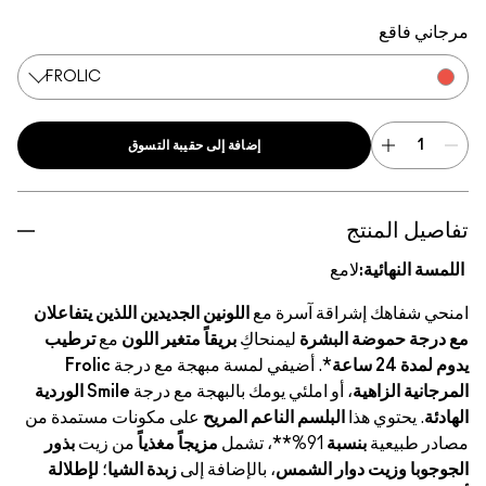
Smile
Frolic
مرجاني فاقع
FROLIC
إضافة إلى حقيبة التسوق
تفاصيل المنتج
اللمسة النهائية:
لامع
امنحي شفاهك إشراقة آسرة مع
اللونين الجديدين اللذين يتفاعلان
مع درجة حموضة البشرة
ليمنحاكِ
بريقاً متغير اللون
مع
ترطيب
يدوم لمدة 24 ساعة
*. أضيفي لمسة مبهجة مع درجة
Frolic
المرجانية الزاهية
، أو املئي يومك بالبهجة مع درجة
Smile الوردية
الهادئة
. يحتوي هذا
البلسم الناعم المريح
على مكونات مستمدة من
مصادر طبيعية
بنسبة
91%**، تشمل
مزيجاً مغذياً
من زيت
بذور
الجوجوبا وزيت دوار الشمس
، بالإضافة إلى
زبدة الشيا
؛
لإطلالة