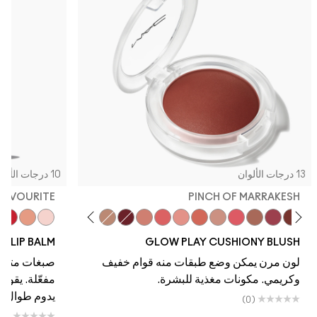
13 درجات الألوان
10 درجات الألوان
FAVOURITE
PINCH OF MARRAKESH
nd
Serve
Introvert
Totally Synced
Favourite
So Natural
True Harmony
Big Diva Energy
Grand
Groovy
That's Peachy
Cheer Up
Blush, Please
Heat Index
Pinch Of Marrakesh
Ginger Luck
Plush Pepper
LK LIP BALM
GLOW PLAY CUSHIONY BLUSH
لون مرن يمكن وضع طبقات منه قوام خفيف
وكريمي. مكونات مغذية للبشرة.
مفعّلة. يقوي 
يدوم طوال الي
(0)