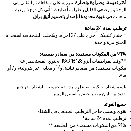
أكثر نعومة، وطراوة ونضارة
. مرريه على شفاهك ثم انتقلي إلى
الوجنتين وضعي القليل بأطراف أصابعك. تأتي كل درجة وردية
منعشة في
عبوة محدودة الإصدار بتصميم أنيق براق
.
ترطيب لمدة 24 ساعة:
*اختبار كلينيكي أُجري على 27 امرأة، وسُجلت النتيجة بعد استخدام
المنتج مرة واحدة.
91% من المكونات مستمدة من مصادر طبيعية:
**وفقاً لمواصفات أيزو 16128 ISO، يحتوي المستحضر على
مكونات مستمدة من مصادر نباتية، و/ أو معادن غير بترولية، و/ أو
ماء.
بلسم شفاه بتركيبة تتفاعل مع درجة حموضة الشفاه ودرجتين
جديدتين بلون متغير حصرياً لفصل الربيع.
جميع الفوائد
يقوي ويحمي حاجز الترطيب الطبيعي في الشفاه
ترطيب لمدة 24 ساعة*
91% من المكونات مستمدة من الطبيعة **