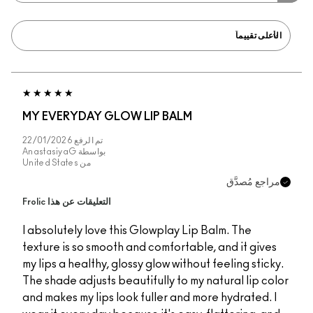
MY EVERYDAY GLOW LIP BALM
تم الرفع
22/01/2026
بواسطة
AnastasiyaG
من
United States
مراجع مُصدَّق
التعليقات عن هذا Frolic
I absolutely love this Glowplay Lip Balm. The
texture is so smooth and comfortable, and it gives
my lips a healthy, glossy glow without feeling sticky.
The shade adjusts beautifully to my natural lip color
and makes my lips look fuller and more hydrated. I