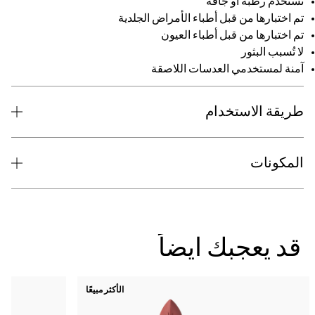
71 درجات الألوان
NC41​
جديد
الأكثر مبيعًا
جديد