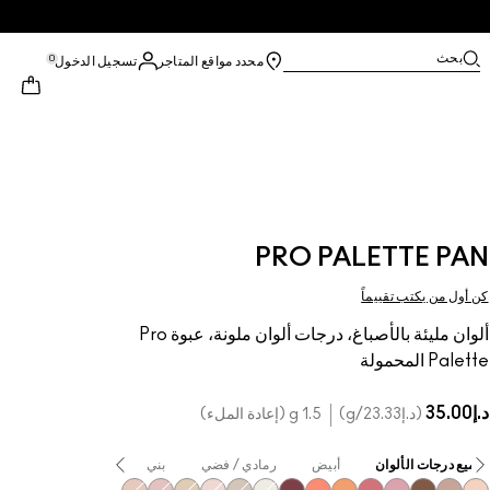
بحث
0
محدد مواقع المتاجر
تسجيل الدخول
PRO PALETTE PAN
كن أول من يكتب تقييماً
ألوان مليئة بالأصباغ، درجات ألوان ملونة، عبوة Pro
Palette المحمولة
د.إ35.00
د.إ23.33
/g
1.5 g (إعادة الملء)
جميع درجات الألوان
أبيض
رمادي / فضي
بني
بيج
أصفر