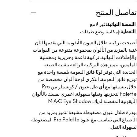
تفاصيل المنتج
اللمسة النهائية:
غير لامع
التغطية:
إمكانية وضع طبقات
أصبحت تركيبة ظلال العيون الأيقونية التي نقدمها الآن
غنية بالمزيد من الألوان بمجموعة متنوعة من القوامات
والإطلالات النهائية. تركيبة ناعمة وحريرية ومخملية
الملمس، تتميز هذه التركيبة الرائعة بتقنية الصبغة
الجديدة التي توفر لونًا فائق النعومة بلمسة واحدة مع
توزيع فائق النعومة. ابتكري لوحة ألوان مخصصة من
خلال تنسيقها مع أي ظل عيون / كونسيلر من Pro
Palette لتخزينها ونقلها بسهولة. اغمري نفسك بالألوان
الأيقونية المفضلة لديك: M∙A∙C Eye Shadow
بودرة ظلال عيون مضغوطة مشبعة تتميز بمزيد من
الأصباغ التي تتناسب مع عبوة Pro Palette المضغوطة
لسهولة النقل.