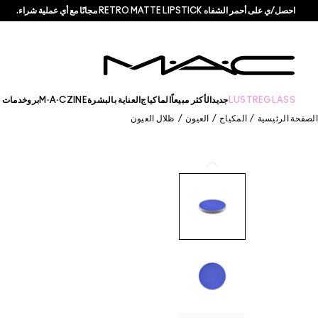
احصل/ي على أحمر الشفاه RETRO MATTE LIPSTICK مجانًا مع أي عملية شراء.
LUSTREGLASS
جديد
الأكثر مبيعاً
الماكياج
العناية بالبشرة
M·A·CZINE
برو
خدمات +
الصفحة الرئيسية
/
المكياج
/
العيون
/
ظلال العيون