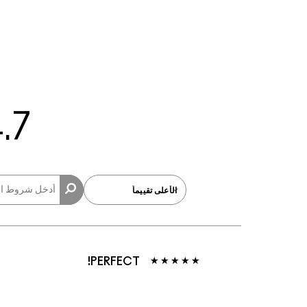
.7
PERFECT!