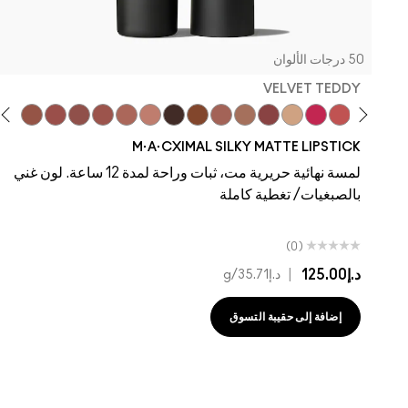
50 درجات الألوان
VELVET TEDDY
ddy
 To The Max
ks, It's MAC
al Celeb
gy
 Yours
Taupe
Velvet Teddy
Well, Well, Well…
Café Mocha
Work Crush
Kinda Sexy
Bare M·A·Cximal
Honeylove
Iconic Photo
Cool Teddy
Verve Swerve
Acting Natural
Yash
Hot Girl Pink
Dare Me
M·A·CXIMAL SILKY MATTE LIPSTICK
لمسة نهائية حريرية مت، ثبات وراحة لمدة 12 ساعة. لون غني
بالصبغيات/ تغطية كاملة
(0)
د.إ125.00
|
د.إ35.71
/g
إضافة إلى حقيبة التسوق