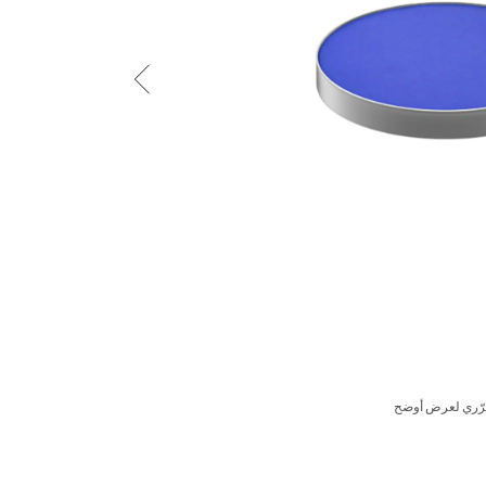
رّري لعرض أوضح