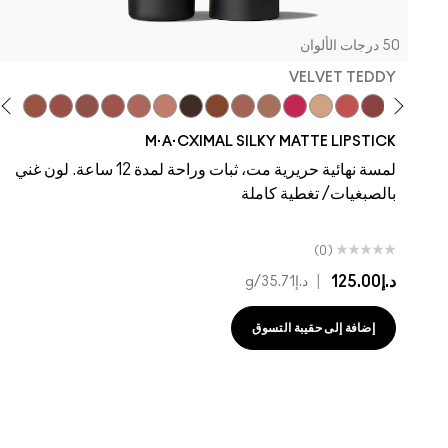
50 درجات الألوان
VELVET TEDDY
ddy
 To The Max
Taupe
Velvet Teddy
Café Mocha
Kinda Sexy
Bare M·A·Cximal
Honeylove
Iconic Photo
Cool Teddy
Hot Girl Pink
Acting Natural
Yash
Verve Swerve
Dare Me
M·A·CXIMAL SILKY MATTE LIPSTICK
لمسة نهائية حريرية مت، ثبات وراحة لمدة 12 ساعة. لون غني
بالصبغيات/ تغطية كاملة
(0)
د.إ125.00
|
د.إ35.71
/g
إضافة إلى حقيبة التسوق