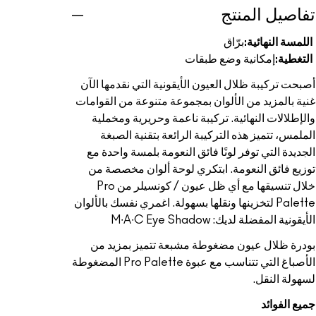
تفاصيل المنتج
اللمسة النهائية:
برّاق
التغطية:
إمكانية وضع طبقات
أصبحت تركيبة ظلال العيون الأيقونية التي نقدمها الآن
غنية بالمزيد من الألوان بمجموعة متنوعة من القوامات
والإطلالات النهائية. تركيبة ناعمة وحريرية ومخملية
الملمس، تتميز هذه التركيبة الرائعة بتقنية الصبغة
الجديدة التي توفر لونًا فائق النعومة بلمسة واحدة مع
توزيع فائق النعومة. ابتكري لوحة ألوان مخصصة من
خلال تنسيقها مع أي ظل عيون / كونسيلر من Pro
Palette لتخزينها ونقلها بسهولة. اغمري نفسك بالألوان
الأيقونية المفضلة لديك: M∙A∙C Eye Shadow
بودرة ظلال عيون مضغوطة مشبعة تتميز بمزيد من
الأصباغ التي تتناسب مع عبوة Pro Palette المضغوطة
لسهولة النقل.
جميع الفوائد