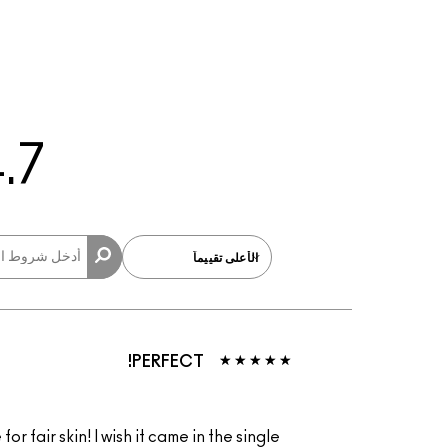
.7
PERFECT!
or fair skin! I wish it came in the single