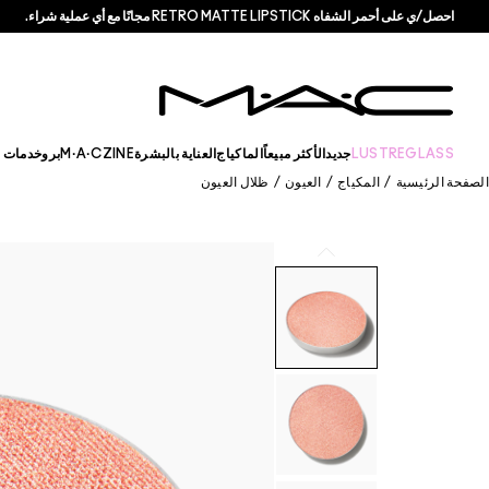
احصل/ي على أحمر الشفاه RETRO MATTE LIPSTICK مجانًا مع أي عملية شراء.
LUSTREGLASS
جديد
الأكثر مبيعاً
الماكياج
العناية بالبشرة
M·A·CZINE
برو
خدمات +
الصفحة الرئيسية
/
المكياج
/
العيون
/
ظلال العيون