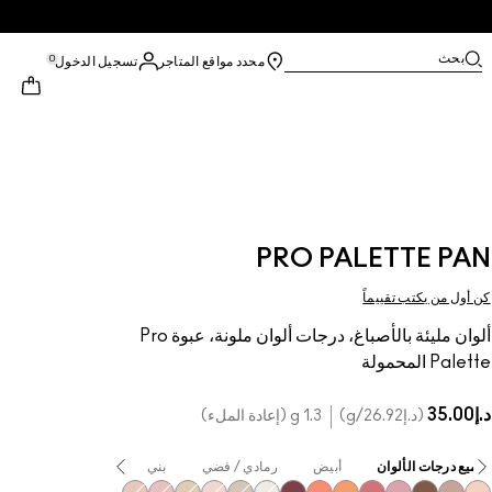
بحث
0
محدد مواقع المتاجر
تسجيل الدخول
PRO PALETTE PAN
كن أول من يكتب تقييماً
ألوان مليئة بالأصباغ، درجات ألوان ملونة، عبوة Pro
Palette المحمولة
د.إ35.00
د.إ26.92
/g
1.3 g (إعادة الملء)
جميع درجات الألوان
أبيض
رمادي / فضي
بني
بيج
أصفر