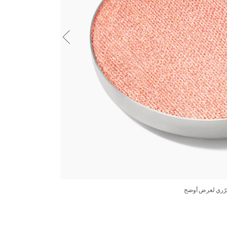
رّري لعرض أوضح