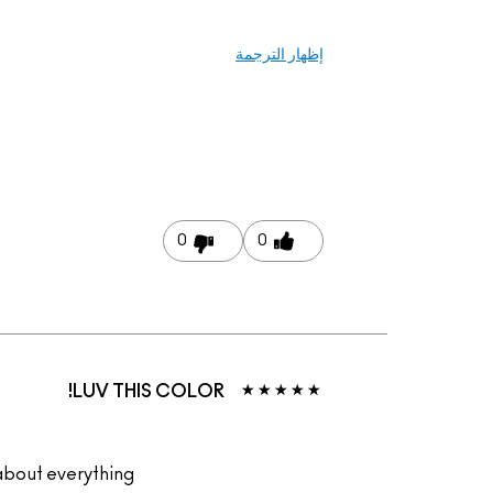
إظهار الترجمة
0
0
LUV THIS COLOR!
about everything!