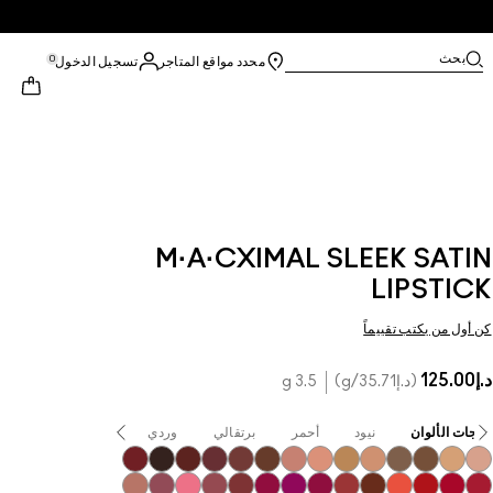
بحث
0
محدد مواقع المتاجر
تسجيل الدخول
M·A·CXIMAL SLEEK SATIN
LIPSTICK
كن أول من يكتب تقييماً
د.إ125.00
د.إ35.71
/g
3.5 g
درجات الألوان
نيود
أحمر
برتقالي
وردي
أرجوانيّ / موف
Dubonnet
Creme In Your Coffee
Film Noir
Paramount
Truth Be Untold
Del Rio
Blankety
Creme D'Nude
Call It Cozy
Myth
HodgePodge
Stone
Peachstock
Fleshpot