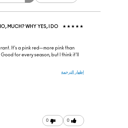
O, MUCH? WHY YES, I DO!
vibrant. It's a pink red—more pink than
 Good for every season, but I think it'll
إظهار الترجمة
0
0