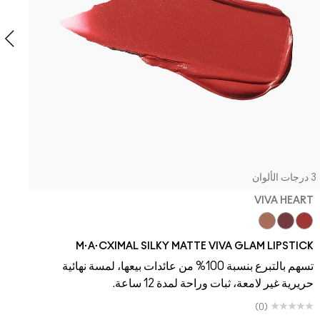
3 درجات الألوان
VIVA HEART
a
Alarm
Caviar
Unbothered
Sin
Folio
Flamingo
Overstatement
Red Rock
Lady Danger
No Coral-Ation
Chili
Forever Curious
Ruby Woo
Viva Empowered
Viva Equality
Marrakesh
Russian Red
Avant Garnet
Keep Drea
Viva Heart
Everybody
Go Retr
D For
F
M·A·CXIMAL SILKY MATTE VIVA GLAM LIPSTICK
تسهم بالتبرع بنسبة 100% من عائدات بيعها، لمسة نهائية
حريرية غير لامعة، ثبات وراحة لمدة 12 ساعة.
(0)