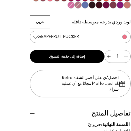
Grapefruit Pucker
Modesty
Sitting Pretty
Brave
Maraschino, Much?
Brick-O-La
Popstar Pink
Lovers Only
Espresso Yourself
Sweetheart
Centre Of Attention
Morange
Left On Red
Brave Red
Saint German
Pink Peppermint
Tilted Denim
Guessing Game
Cyber
Violet Vaport
Rebel
Amorous
Creme Cup
لون وردي بدرجة متوسطة دافئة
جربي
GRAPEFRUIT PUCKER
إضافة إلى حقيبة التسوق
احصل/ي على أحمر الشفاه Retro
Matte Lipstick مجانًا مع أي عملية
شراء.
تفاصيل المنتج
اللمسة النهائية:
حريريّ