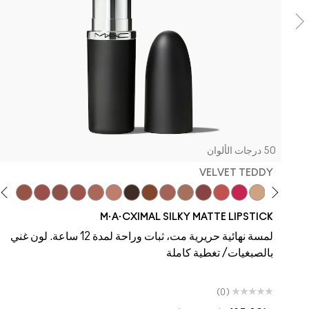
50 درجات الألوان
VELVET TEDDY
angers
ddy
 To The Max
da
Taupe
Velvet Teddy
Alone Time
PDA
Café Mocha
Business Casual
Local Celeb
Hug Me
Kinda Sexy
Bare M·A·Cximal
Honeylove
Iconic Photo
Cool Teddy
$ellout
Verve Swerve
Yash
Hot Girl Pink
Dare Me
Acting Natural
M·A·CXIMAL SILKY MATTE LIPSTICK
لمسة نهائية حريرية مت، ثبات وراحة لمدة 12 ساعة. لون غني
بالصبغيات/ تغطية كاملة
(0)