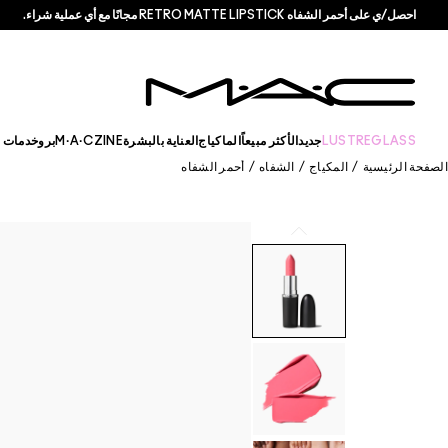
احصل/ي على أحمر الشفاه RETRO MATTE LIPSTICK مجانًا مع أي عملية شراء.
LUSTREGLASS
جديد
الأكثر مبيعاً
الماكياج
العناية بالبشرة
M·A·CZINE
برو
خدمات +
الصفحة الرئيسية
/
المكياج
/
الشفاه
/
أحمر الشفاه