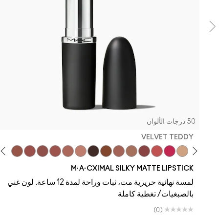
50 درجات الألوان
VELVET TEDDY
ddy
 To The Max
Taupe
Velvet Teddy
Café Mocha
Kinda Sexy
Bare M·A·Cximal
Honeylove
Iconic Photo
Cool Teddy
Verve Swerve
Yash
Hot Girl Pink
Dare Me
Acting Natural
M·A·CXIMAL SILKY MATTE LIPSTICK
لمسة نهائية حريرية مت، ثبات وراحة لمدة 12 ساعة. لون غني
بالصبغيات/ تغطية كاملة
(0)