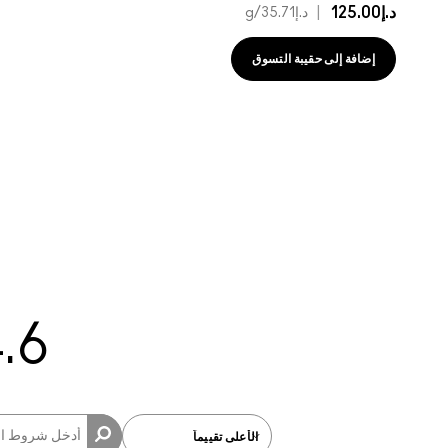
د.إ125.00
|
د.إ35.71
/g
إضافة إلى حقيبة التسوق
.6