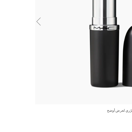
رّري لعرض أوضح