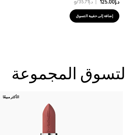
د.إ125.00
|
د.إ35.71
/g
إضافة إلى حقيبة التسوق
لتسوق المجموعة
الأكثر مبيعًا