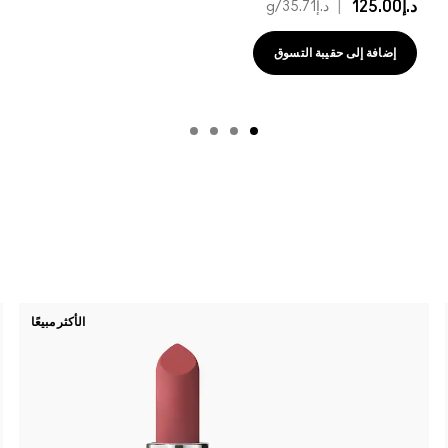
د.إ125.00
|
د.إ35.71
/g
إضافة إلى حقيبة التسوق
الأكثر مبيعًا