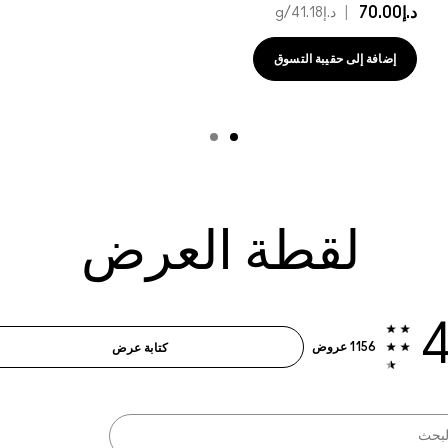
د.إ70.00
|
د.إ41.18
/g
إضافة إلى حقيبة التسوق
لقطة العرض
4
1156 عروض
كتابة عرض