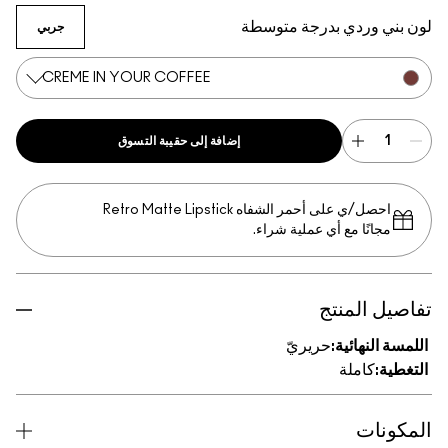
ي وردي بدرجة متوسطة
جربي
CREME IN YOUR COFFEE
إضافة إلى حقيبة التسوق
احصل/ي على أحمر الشفاه Retro Matte Lipstick
جانًا مع أي عملية شراء.
 المنتج
النهائية:
حريريّ
:
كاملة
نات