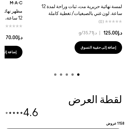
M·A·C
لمسة نهائية حريرية مت، ثبات وراحة لمدة 12
مظهر نهائي غير لامع ح
لون غني بالصبغيات/ تغطية كاملة
12 ساعة، لون غني بالأصباغ/تغطية كاملة
(0)
(0)
|
د.إ35.71
/g
د.إ70.00
|
د.إ41.18
/g
فة إلى حقيبة التسوق
إضافة إلى حقيبة التسوق
طة العرض
4.6