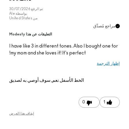
تم الرفع
30/07/2026
بواسطة
Ale
من
United States
جع مُصدَّق
التعليقات عن هذا Modesty
I have like 3 in different tones. Also I bought one
my mom and she loves it! It's perfect!
 الترجمة
الخط الأسفل
نعم, سوف أوصي به لصديق
0
1
إيقاف هذا العرض