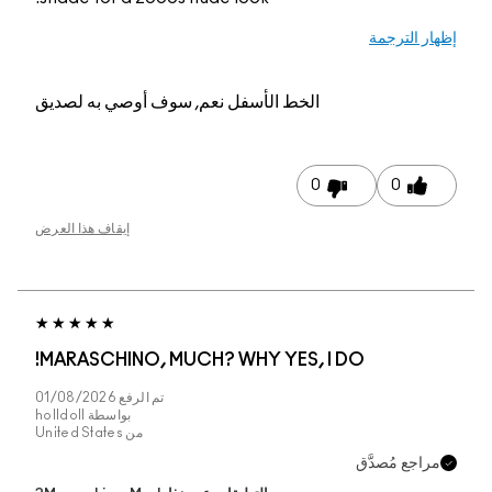
 الترجمة
الخط الأسفل
نعم, سوف أوصي به لصديق
0
0
إيقاف هذا العرض
MARASCHINO, MUCH? WHY YES, I DO!
تم الرفع
01/08/2026
بواسطة
holldoll
من
United States
جع مُصدَّق