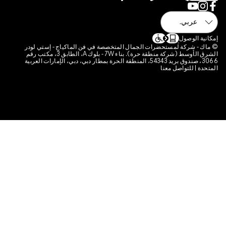
نتجات
ات تعريف الارتباط الخاصة بالموقع
لوصول
شركة لمستحضرات الجمال المتخصصة في فن الماكياج - إستي لودر
الشرق الأوسط (شركة منطقة حرة). بناء 7W - بلوك A، الطابق 3، مكتب رقم
3066، صندوق بريد 54343، المنطقة الحرة بمطار دبي، دبي، الإمارات العربية
 للتواصل معنا