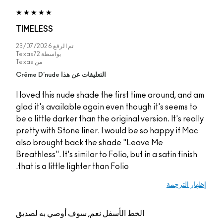
TIMELESS
تم الرفع
23/07/2026
بواسطة
Texas72
من
Texas
التعليقات عن هذا Crème D'nude
I loved this nude shade the first time around, an
glad it's available again even though it's seems 
be a little darker than the original version. It's re
pretty with Stone liner. I would be so happy if M
also brought back the shade "Leave Me
Breathless". It's similar to Folio, but in a satin fini
that is a little lighter than Folio.
 الترجمة
الخط الأسفل
نعم, سوف أوصي به لصديق