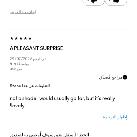
0
0
إيقاف هذا العرض
A PLEASANT SURPRISE
تم الرفع
29/07/2026
بواسطة
fria
من
usa
جع مُصدَّق
التعليقات عن هذا Stone
not a shade i would usually go for, but it's really
lovely!
 الترجمة
الخط الأسفل
نعم, سوف أوصي به لصديق