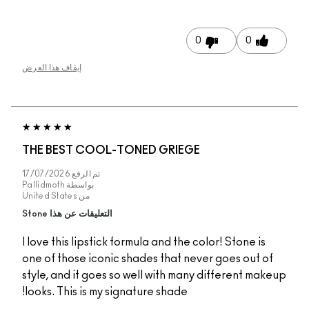
0
0
إيقاف هذا العرض
THE BEST COOL-TONED GRIEGE
تم الرفع
17/07/2026
بواسطة
Pallidmoth
من
United States
التعليقات عن هذا Stone
I love this lipstick formula and the color! Stone is
one of those iconic shades that never goes out 
style, and it goes so well with many different ma
looks. This is my signature shade!