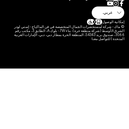
نتجات
ات تعريف الارتباط الخاصة بالموقع
لوصول
شركة لمستحضرات الجمال المتخصصة في فن الماكياج - إستي لودر
الشرق الأوسط (شركة منطقة حرة). بناء 7W - بلوك A، الطابق 3، مكتب رقم
3066، صندوق بريد 54343، المنطقة الحرة بمطار دبي، دبي، الإمارات العربية
 للتواصل معنا