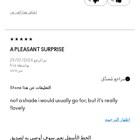
0
0
إيقاف هذا العرض
A PLEASANT SURPRISE
تم الرفع
29/07/2026
بواسطة
fria
من
usa
جع مُصدَّق
التعليقات عن هذا Stone
not a shade i would usually go for, but it's really
lovely!
 الترجمة
الخط الأسفل
نعم, سوف أوصي به لصديق