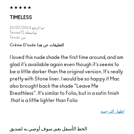
TIMELESS
تم الرفع
23/07/2026
بواسطة
Texas72
من
Texas
التعليقات عن هذا Crème D'nude
I loved this nude shade the first time around, an
glad it's available again even though it's seems 
be a little darker than the original version. It's re
pretty with Stone liner. I would be so happy if M
also brought back the shade "Leave Me
Breathless". It's similar to Folio, but in a satin fini
that is a little lighter than Folio.
 الترجمة
الخط الأسفل
نعم, سوف أوصي به لصديق