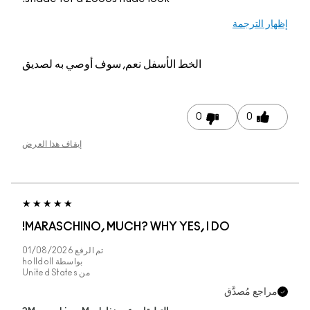
 الترجمة
الخط الأسفل
نعم, سوف أوصي به لصديق
0
0
إيقاف هذا العرض
MARASCHINO, MUCH? WHY YES, I DO!
تم الرفع
01/08/2026
بواسطة
holldoll
من
United States
جع مُصدَّق