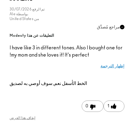
تم الرفع
30/07/2026
بواسطة
Ale
من
United States
جع مُصدَّق
التعليقات عن هذا Modesty
I have like 3 in different tones. Also I bought one
my mom and she loves it! It's perfect!
 الترجمة
الخط الأسفل
نعم, سوف أوصي به لصديق
0
1
إيقاف هذا العرض