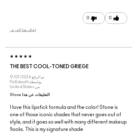
0
0
إيقاف هذا العرض
THE BEST COOL-TONED GRIEGE
تم الرفع
17/07/2026
بواسطة
Pallidmoth
من
United States
التعليقات عن هذا Stone
I love this lipstick formula and the color! Stone is
one of those iconic shades that never goes out 
style, and it goes so well with many different ma
looks. This is my signature shade!