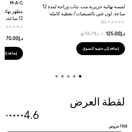
M·A·C
لمسة نهائية حريرية مت، ثبات وراحة لمدة 12
مظهر نهائي غير لامع ح
لون غني بالصبغيات/ تغطية كاملة
12 ساعة، لون غني بالأصباغ/تغطية كاملة
(0)
(0)
|
د.إ35.71
/g
د.إ70.00
|
د.إ41.18
/g
فة إلى حقيبة التسوق
إضافة إلى حقيبة التسوق
طة العرض
4.6