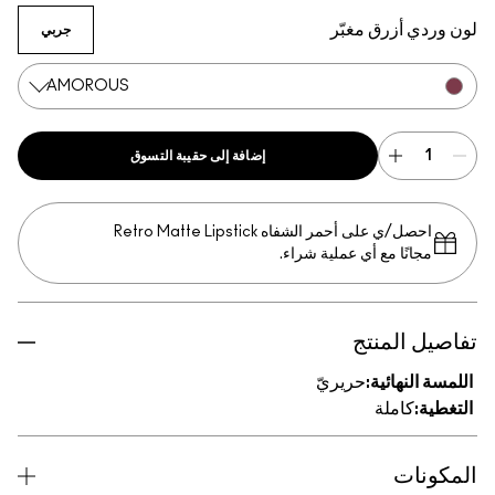
ي أزرق مغبّر
جربي
AMOROUS
إضافة إلى حقيبة التسوق
احصل/ي على أحمر الشفاه Retro Matte Lipstick
جانًا مع أي عملية شراء.
 المنتج
النهائية:
حريريّ
:
كاملة
نات