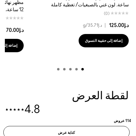
مظهر نهائي غي
ساعة. لون غني بالصبغيات/ تغطية كاملة
12 ساعة، لون غني بالأصباغ/تغطية كاملة
(0)
(0)
د.إ125.00
|
د.إ35.71
/g
د.إ70.00
|
د.إ18
إضافة إلى حقيبة التسوق
إضافة إلى حقي
لقطة العرض
4.8
114 عروض
كتابة عرض