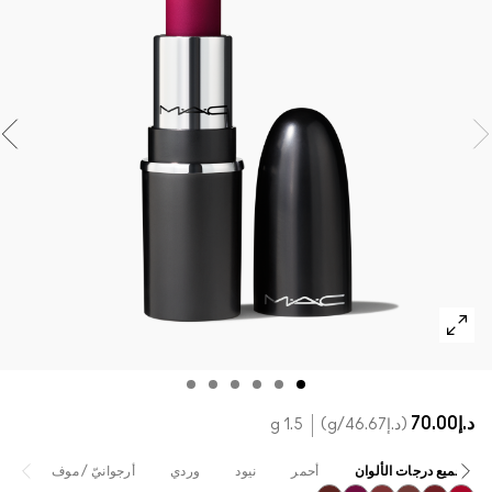
تسوقي كل الفراشي
مستحضرات ماك بالحجم الصغير
تسوقي جميع مستحضرات العيون
د.إ70.00
د.إ46.67
/g
1.5 g
جميع درجات الألوان
أحمر
نيود
وردي
أرجوانيّ / موف