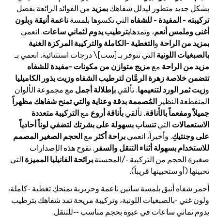
بشكل جديد متطور ليدلل شفاهك
بمزيد
من الفوائد الرائعة بفضل
تركيبته - المفيدة - للشفاه
التي تكسوها بلمسة
ناعمة أنيقة
و
بلون
أغنى وملمس أنعم
، وتمدها
بترطيب يدوم لثماني ساعات
. انعمي
بمزيد من الراحة
و
التغطية -الكاملة والتركيبة المركزة الغنية
بالصبغيات اللونية
التي تتوفر بـ [ست]\ درجات استثنائية. انعمي بـ
مزيد من الراحة
مع
مزيج متوازن من مكونات -مفيدة للشفاه
تتضمن خلاصة زهرة الرمَّان لترطيب الشفاه وزيت بذور الكاميليا
و
زيت ثمر الورد لتنعيمها
. تألقي
بإطلالة أجمل
مع مجموعة الألوان
المنقطعة النظير
المُصممة بدقة وعناية والتي تمنح شفاهك مظهراً
جميلاً ومفعماً بالأناقة
. تألقي
بأناقة أروع
مع
التركيبة متعددة
الاستعمالات
التي
تنساب بسهولة على بشرتك لتضفي لوناً أحادياً
على وجنتيكِ
. وأخيراً، انعمي
براحة أكثر
مع
الحجم الصغير المصمم
للاستخدام بسهولة أثناء التنقل والسفر
. تفوح هذه الإصدارات
صغيرة الحجم من التركيبة -/المحسنة
برائحة الفانيليا المميزة
التي
تحبينها (أو ستحبينها قريباً).
أحمر شفاه أنيق بلمسة ساتين ناعمة وحريرية يمنحكِ تغطية -كاملة،
ولون غني -بالصبغيات اللونية، وتركيبة مريحة تمد شفاهك بترطيب
يدوم ثماني ساعات في عبوة بحجم مناسب --للتنقل.