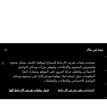
نبذة عن ماك
قصتنا
نستخدم ملفات تعريف الارتباط للسماح لموقعنا بالعمل بشكل صحيح،
التسوق أونلاين
فن ماك
ولتخصيص المحتوى والإعلانات، ولتوفير ميزات وسائل التواصل
الاجتماعي ولتحليل حركة المرور على الموقع. ونشارك أيضًا
حسابي
ماك فيفا غلام
المعلومات حول استخدامك موقعنا مع شركائنا على مستوى وسائل
هل تحتاجين إلى مساعدة؟
الاشتراك في رسائل البريد الإلكتروني
جمال بطريقة مسؤولة
التواصل الاجتماعي والإعلانات والتحليلات.
للتواصل معنا
العروض الترويجية
الوظائف
إعدادات ملف تعريف الارتباط
قبول ملفات تعريف الارتباط كلها
متجر ماك الخاص بك
الأسئلة الشائعة
عضوية ماك برو
ابحثي عن متجر
الإرجاع والاستبدال
الاختبارات على الحيوانات
الخصوصية والشروط
خدمات الماكياج