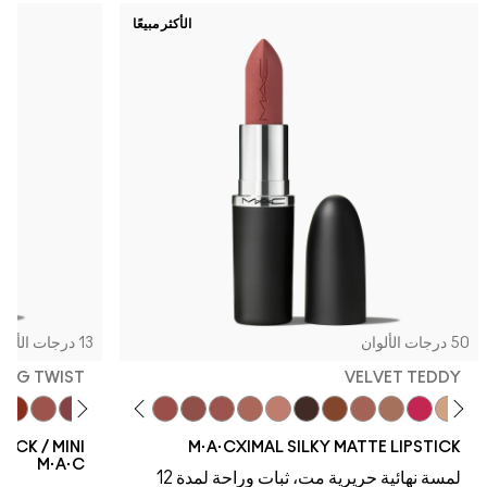
الأكثر مبيعًا
50 درجات الألوان
13 درجات الألوان
TWIG TWIST
VELVET TEDDY
dy
eal
é Mocha
g Twist
Chili
Twig Twist
Warm Teddy
Soar
Mull It To The Max
Whirl
Taupe
Velvet Teddy
Café Mocha
Kinda Sexy
Bare M·A·Cximal
Honeylove
Iconic Photo
Cool Teddy
Hot Girl Pink
Acting Natural
Yash
Verve S
Dare 
STICK / MINI
M·A·CXIMAL SILKY MATTE LIPSTICK
M·A·C
لمسة نهائية حريرية مت، ثبات وراحة لمدة 12