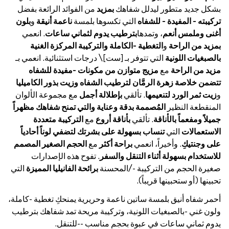
بشكل جديد متطور ليدلل شفاهك
بمزيد
من الفوائد الرائعة بفضل
تركيبته - المفيدة - للشفاه
التي تكسوها بلمسة
ناعمة أنيقة
و
بلون
أغنى وملمس أنعم
، وتمدها
بترطيب يدوم لثماني ساعات
. انعمي
بمزيد من الراحة
و
التغطية -الكاملة والتركيبة المركزة الغنية
بالصبغيات اللونية
التي تتوفر بـ [ست]\ درجات استثنائية. انعمي بـ
مزيد من الراحة
مع
مزيج متوازن من مكونات -مفيدة للشفاه
تتضمن خلاصة زهرة الرمَّان لترطيب الشفاه وزيت بذور الكاميليا
و
زيت ثمر الورد لتنعيمها
. تألقي
بإطلالة أجمل
مع مجموعة الألوان
المنقطعة النظير
المُصممة بدقة وعناية والتي تمنح شفاهك مظهراً
جميلاً ومفعماً بالأناقة
. تألقي
بأناقة أروع
مع
التركيبة متعددة
الاستعمالات
التي
تنساب بسهولة على بشرتك لتضفي لوناً أحادياً
على وجنتيكِ
. وأخيراً، انعمي
براحة أكثر
مع
الحجم الصغير المصمم
للاستخدام بسهولة أثناء التنقل والسفر
. تفوح هذه الإصدارات
صغيرة الحجم من التركيبة -/المحسنة
برائحة الفانيليا المميزة
التي
تحبينها (أو ستحبينها قريباً).
أحمر شفاه أنيق بلمسة ساتين ناعمة وحريرية يمنحكِ تغطية -كاملة،
ولون غني -بالصبغيات اللونية، وتركيبة مريحة تمد شفاهك بترطيب
يدوم ثماني ساعات في عبوة بحجم مناسب --للتنقل.