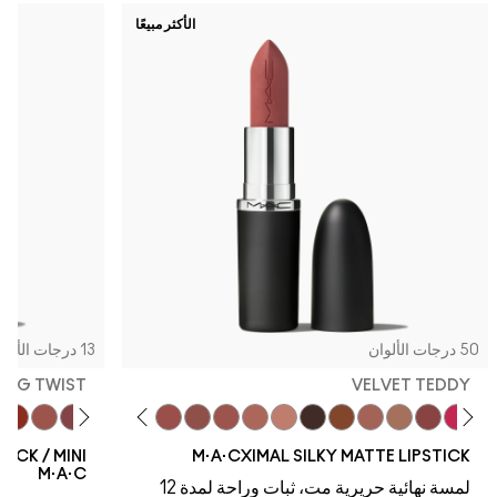
الأكثر مبيعًا
50 درجات الألوان
13 درجات الألوان
TWIG TWIST
VELVET TEDDY
dy
eal
é Mocha
g Twist
Chili
Twig Twist
Warm Teddy
Soar
Mull It To The Max
Whirl
Taupe
Velvet Teddy
Café Mocha
Kinda Sexy
Bare M·A·Cximal
Honeylove
Iconic Photo
Cool Teddy
Verve Swerve
Hot Girl Pink
Yash
Acting N
Dare 
STICK / MINI
M·A·CXIMAL SILKY MATTE LIPSTICK
M·A·C
لمسة نهائية حريرية مت، ثبات وراحة لمدة 12