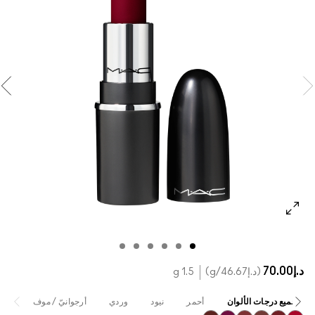
تسوقي كل الفراشي
مستحضرات ماك بالحجم الصغير
تسوقي جميع مستحضرات العيون
د.إ70.00
د.إ46.67
/g
1.5 g
جميع درجات الألوان
أحمر
نيود
وردي
أرجوانيّ / موف