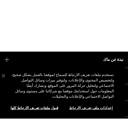
نبذة عن ماك
قصتنا
نستخدم ملفات تعريف الارتباط للسماح لموقعنا بالعمل بشكل صحيح،
التسوق أونلاين
فن ماك
ولتخصيص المحتوى والإعلانات، ولتوفير ميزات وسائل التواصل
الاجتماعي ولتحليل حركة المرور على الموقع. ونشارك أيضًا
حسابي
ماك فيفا غلام
المعلومات حول استخدامك موقعنا مع شركائنا على مستوى وسائل
هل تحتاجين إلى مساعدة؟
الاشتراك في رسائل البريد الإلكتروني
جمال بطريقة مسؤولة
التواصل الاجتماعي والإعلانات والتحليلات.
للتواصل معنا
العروض الترويجية
الوظائف
إعدادات ملف تعريف الارتباط
قبول ملفات تعريف الارتباط كلها
متجر ماك الخاص بك
الأسئلة الشائعة
عضوية ماك برو
ابحثي عن متجر
الإرجاع والاستبدال
الاختبارات على الحيوانات
الخصوصية والشروط
خدمات الماكياج