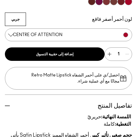
Creme In Your Coffee
Paramount
Brick-O-La
Centre Of Attention
Rebel
Dubonnet
لون أحمر أصفر فاقع
جربي
CENTRE OF ATTENTION
إضافة إلى حقيبة التسوق
احصل/ي على أحمر الشفاه Retro Matte Lipstick
مجانًا مع أي عملية شراء.
تفاصيل المنتج
اللمسة النهائية:
حريريّ
التغطية:
كاملة
حجم صغير. تأثير كبير
. أحمر الشفاه المميز Satin Lipstick يأتي