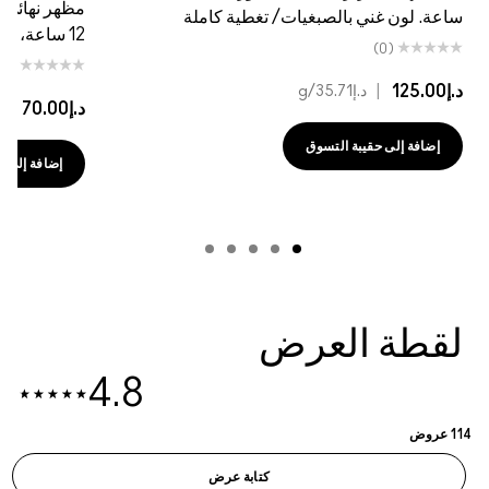
مظهر نهائي غي
ساعة. لون غني بالصبغيات/ تغطية كاملة
12 ساعة، لون غني بالأصباغ/تغطية كاملة
(0)
(0)
د.إ125.00
|
د.إ35.71
/g
د.إ70.00
|
د.إ18
إضافة إلى حقيبة التسوق
إضافة إلى حقي
لقطة العرض
4.8
114 عروض
كتابة عرض