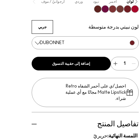
الألوان
أحمر
نيود
وردي
أرجوانيّ / موف
Creme In Your Coffee
Paramount
Brick-O-La
Centre Of Attention
Rebel
Dubonnet
لون نبيتي بدرجة متوسطة
جربي
DUBONNET
إضافة إلى حقيبة التسوق
احصل/ي على أحمر الشفاه Retro
Matte Lipstick مجانًا مع أي عملية
شراء.
تفاصيل المنتج
اللمسة النهائية:
حريريّ