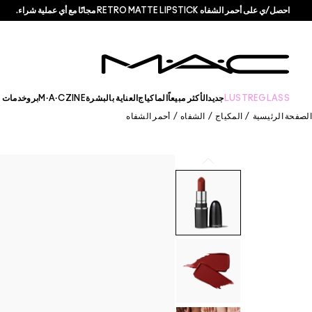
احصل/ي على أحمر الشفاه RETRO MATTE LIPSTICK مجانًا مع أي عملية شراء.
LUSTREGLASS
جديد
الأكثر مبيعاً
الماكياج
العناية بالبشرة
M·A·CZINE
برو
خدمات +
الصفحة الرئيسية
/
المكياج
/
الشفاه
/
أحمر الشفاه