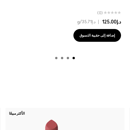
(0)
د.إ125.00
|
د.إ35.71
/g
إضافة إلى حقيبة التسوق
الأكثر مبيعًا