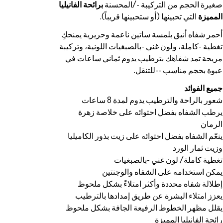
صغيرة الحجم من التركيبة -/المحسنة
برائحة الفانيليا
المميزة
التي تحبينها (أو ستحبينها قريباً).
أحمر شفاه أنيق بلمسة ساتين ناعمة وحريرية يمنحكِ
تغطية -كاملة، ولون غني -بالصبغيات اللونية، وتركيبة
مريحة تمد شفاهك بترطيب يدوم ثماني ساعات في
عبوة بحجم مناسب --للتنقل.
جميع الفوائد
شعور بالراحة والترطيب يدوم لمدة 8 ساعات
يرطب الشفاه بفضل احتوائه على خلاصة زهرة
الرمان
ينعّم الشفاه بفضل احتوائه على زيت بذور الكاميليا
وزيت ثمار الورد
تغطية كاملة/ لون غني -بالصبغيات
يمكن استخدامه على الشفاه والوجنتين
إطلالة شفاه محددة وأكثر امتلاءً بشكل ملحوظ
يعزز امتلاء البشرة عن طريق إمدادها بالترطيب
يقلل مظهر الخطوط الرفيعة الجافة بشكل ملحوظ
رائحة الفانيليا المميزة