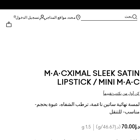
بحث
0
محدد مواقع المتاجر
تسجيل الدخول
M·A·CXIMAL SLEEK SATIN
LIPSTICK / MINI M·A·C
كن أول من يكتب تقييماً
لمسة نهائية ساتين ناعمة، ترطب الشفاه، عبوة بحجم-
مناسب- للتنقل
د.إ70.00
د.إ46.67
/g
1.5 g