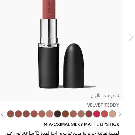
50 درجات الألوان
VELVET TEDDY
ddy
 To The Max
Taupe
Velvet Teddy
Café Mocha
Kinda Sexy
Bare M·A·Cximal
Honeylove
Iconic Photo
Cool Teddy
Verve Swerve
Hot Girl Pink
Yash
Acting Natural
Dare Me
M·A·CXIMAL SILKY MATTE LIPSTICK
لمسة نهائية حريرية مت، ثبات وراحة لمدة 12 ساعة. لون غني