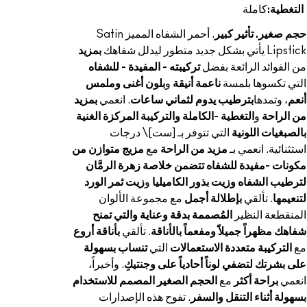
التغطية:
كاملة
حجم صغير. تأثير كبير
. أحمر الشفاه المميز Satin
Lipstick يأتي بشكل جديد متطور ليدلل شفاهك
بمزيد
من الفوائد الرائعة بفضل
تركيبته - المفيدة - للشفاه
التي تكسوها بلمسة
ناعمة أنيقة
و
بلون أغنى وملمس
أنعم
، وتمدها
بترطيب يدوم لثماني ساعات
. انعمي
بمزيد
من الراحة
و
التغطية -الكاملة والتركيبة المركزة الغنية
بالصبغيات اللونية
التي تتوفر بـ [ست]\ درجات
استثنائية. انعمي بـ
مزيد من الراحة
مع
مزيج متوازن من
مكونات -مفيدة للشفاه تتضمن خلاصة زهرة الرمَّان
لترطيب الشفاه وزيت بذور الكاميليا
و
زيت ثمر الورد
لتنعيمها
. تألقي
بإطلالة أجمل
مع مجموعة الألوان
المنقطعة النظير
المُصممة بدقة وعناية والتي تمنح
شفاهك مظهراً جميلاً ومفعماً بالأناقة
. تألقي
بأناقة أروع
مع
التركيبة متعددة الاستعمالات
التي
تنساب بسهولة
على بشرتك لتضفي لوناً أحادياً على وجنتيكِ
. وأخيراً،
انعمي
براحة أكثر
مع
الحجم الصغير المصمم للاستخدام
بسهولة أثناء التنقل والسفر
. تفوح هذه الإصدارات