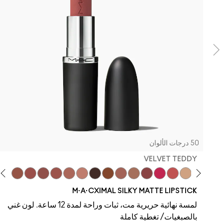
50 درجات الألوان
VELVET TEDDY
ddy
 To The Max
Taupe
Velvet Teddy
Café Mocha
Kinda Sexy
Bare M·A·Cximal
Honeylove
Iconic Photo
Cool Teddy
Verve Swerve
Hot Girl Pink
Yash
Acting Natural
Dare Me
M·A·CXIMAL SILKY MATTE LIPSTICK
لمسة نهائية حريرية مت، ثبات وراحة لمدة 12 ساعة. لون غني
بالصبغيات/ تغطية كاملة