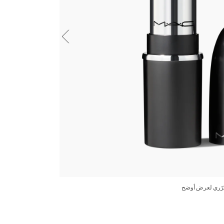
جميع درجات 
رّري لعرض أوضح