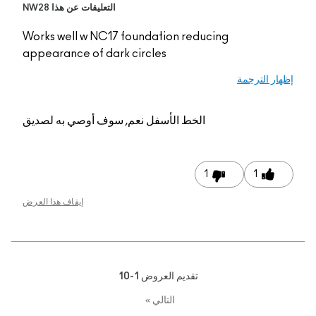
التعليقات عن هذا NW28
Works well w NC17 fo
appearance of dark c
م, سوف أوصي به لصديق
إيقاف هذا العرض
1-1