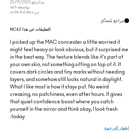
تم الرفع
25/11/2025
بواسطة
ash
من
united states
التعليقات عن هذا NC42
I picked up the MAC co
might feel heavy or lo
in the best way. The te
your own skin, not somet
covers dark circles an
layers, and somehow sti
What I like most is how
creasing, no patchines
that quiet confidenc
yourself in the mirror 
today.