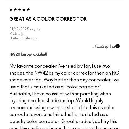
GREAT AS A COLO
تم الرفع
01/12/2025
بواسطة
M
من
United States
التعليقات عن هذا NW20
My favorite concealer I
shades, the NW42 as 
shade over top. Way b
used that's marketed a
Buildable, I have no i
layering another shad
reccomend using a war
corrector over someth
peachy color correcter
over the studio radien