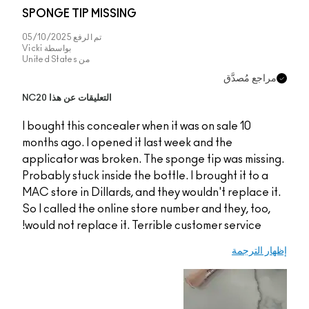
SPONGE TIP MISSIN
تم الرفع
05/10/2025
بواسطة
Vicki
من
United States
التعليقات عن هذا NC20
I bought this conceale
months ago. I opened 
applicator was broken
Probably stuck inside t
MAC store in Dillards,
So I called the online
would not replace it. 