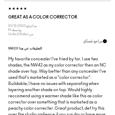
GREAT AS A COLO
تم الرفع
01/12/2025
بواسطة
M
من
United States
التعليقات عن هذا NW20
My favorite concealer I
shades, the NW42 as 
shade over top. Way b
used that's marketed a
Buildable, I have no i
layering another shad
reccomend using a war
corrector over someth
peachy color correcter
over the studio radien