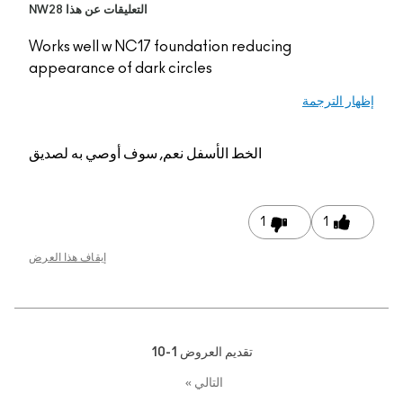
التعليقات عن هذا NW28
Works well w NC17 fo
appearance of dark c
م, سوف أوصي به لصديق
إيقاف هذا العرض
1-1