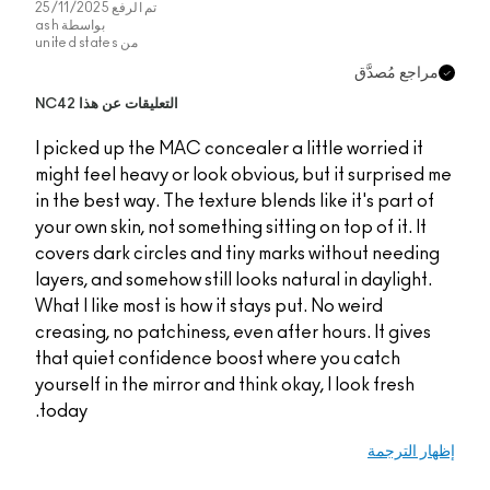
تم الرفع
25/11/2025
بواسطة
ash
من
united states
التعليقات عن هذا NC42
I picked up the MAC co
might feel heavy or lo
in the best way. The te
your own skin, not somet
covers dark circles an
layers, and somehow sti
What I like most is how
creasing, no patchines
that quiet confidenc
yourself in the mirror 
today.