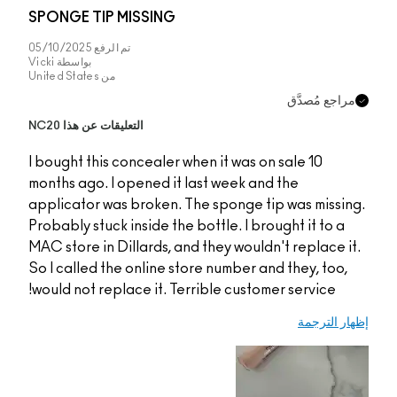
SPONGE TIP MISSIN
تم الرفع
05/10/2025
بواسطة
Vicki
من
United States
التعليقات عن هذا NC20
I bought this conceale
months ago. I opened 
applicator was broken
Probably stuck inside t
MAC store in Dillards,
So I called the online
would not replace it. 