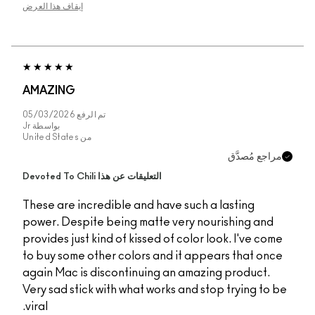
إيقاف هذا العرض
AMAZING
تم الرفع
05/03/2026
بواسطة
Jr
من
United States
مراجع مُصدَّق
التعليقات عن هذا Devoted To Chili
These are incredible and have such a lasting
power. Despite being matte very nourishing and
provides just kind of kissed of color look. I've come
to buy some other colors and it appears that once
again Mac is discontinuing an amazing product.
Very sad stick with what works and stop trying to be
viral.