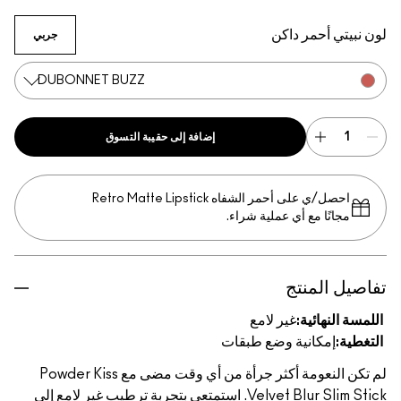
Peppery Pink
Devoted To Chili
Spice World
Marrakesh-Mere
Wild Rebel
Dubonnet Buzz
Love Clove
Sheer Outrage
Nice Spice
Sweet Cinnamon
Stay Curious
Over the Taupe
Mull It Over
Ruby New
لون نبيتي أحمر داكن
جربي
DUBONNET BUZZ
إضافة إلى حقيبة التسوق
احصل/ي على أحمر الشفاه Retro Matte Lipstick
مجانًا مع أي عملية شراء.
تفاصيل المنتج
اللمسة النهائية:
غير لامع
التغطية:
إمكانية وضع طبقات
لم تكن النعومة أكثر جرأة من أي وقت مضى مع Powder Kiss
Velvet Blur Slim Stick. استمتعي بتجربة ترطيب غير لامع إلى