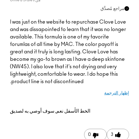
من
United States
مراجع مُصدَّق
I was just on the website to repurchase Clove Love
and was dissapointed to learn that it was no longer
available. This formula is one of my favorite
forumlas of all time by MAC. The color payoff is
great and it truly is long lasting. Clove Love has
become my go-to brown as I have a deep skintone
(NW45). I also love that it's not drying and very
lightweight, comfortable to wear. I do hope this
product line is not discontinued.
إظهار الترجمة
الخط الأسفل
نعم, سوف أوصي به لصديق
0
3