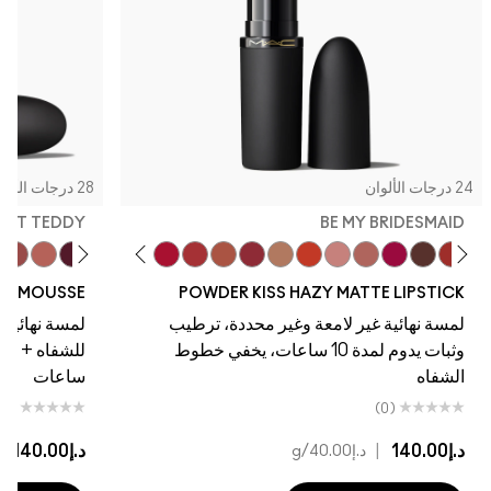
24 درجات الألوان
28 درجات الألوان
LVET TEDDY
BE MY BRIDESMAID
s!
eekend
Teddy
nut
ttle Tamed
ll It Over
Ready To Mingle
Stay Curious
Date Night
Sultriness
Ruby New
Brickthrough
Moving On Up
Dubonnet Buzz
Off The Market
Be My Bridesmaid
My Best Life
Teddy 2.0
Turn To The Left
Twenty-Fun
Devoted To Chili
HEEK MOUSSE
POWDER KISS HAZY MATTE LIPSTICK
لمسة نهائية غير لامعة وغير محددة، ترطيب
لمسة نهائية غ
وثبات يدوم لمدة 10 ساعات، يخفي خطوط
الشفاه
ساعات
(0)
(0)
د.إ140.00
|
د.إ140.00
|
د.إ40.00
/g