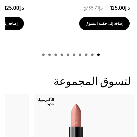
د.إ125.00
|
د.إ125.00
|
د.إ35.71
/g
د
إضافة إلى حقيبة التسوق
إضافة إلى حقي
لتسوق المجموعة
الأكثر مبيعًا
جديد