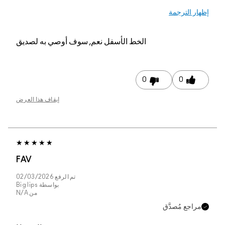
إظهار الترجمة
الخط الأسفل
نعم, سوف أوصي به لصديق
0
0
إيقاف هذا العرض
FAV
تم الرفع
02/03/2026
بواسطة
Big lips
من
N/A
مراجع مُصدَّق