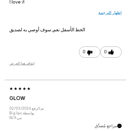
I love it
إظهار الترجمة
الخط الأسفل
نعم, سوف أوصي به لصديق
0
0
إيقاف هذا العرض
GLOW
تم الرفع
02/03/2026
بواسطة
Big lips
من
N/A
مراجع مُصدَّق