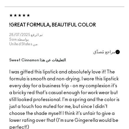
GREAT FORMULA, BEAUTIFUL COLOR!
تم الرفع
28/07/2025
بواسطة
Sam
من
United States
مراجع مُصدَّق
التعليقات عن هذا Sweet Cinnamon
I was gifted this lipstick and absolutely love it! The
formula is smooth and non-drying. I wore this lipstick
every day for a business trip - on my complexion it's
a bricky red that's casual enough for work wear but
still looked professional. I'm a spring and the color is
just a touch too muted for me, but since I didn't
choose the shade myself I think it's unfair to give a
lower rating over that (I'm sure Gingerella would be
perfect!)