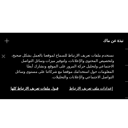
نبذة عن ماك
قصتنا
نستخدم ملفات تعريف الارتباط للسماح لموقعنا بالعمل بشكل صحيح،
التسوق أونلاين
فن ماك
ولتخصيص المحتوى والإعلانات، ولتوفير ميزات وسائل التواصل
الاجتماعي ولتحليل حركة المرور على الموقع. ونشارك أيضًا
حسابي
ماك فيفا غلام
المعلومات حول استخدامك موقعنا مع شركائنا على مستوى وسائل
هل تحتاجين إلى مساعدة؟
الاشتراك في رسائل البريد الإلكتروني
جمال بطريقة مسؤولة
التواصل الاجتماعي والإعلانات والتحليلات.
للتواصل معنا
العروض الترويجية
الوظائف
إعدادات ملف تعريف الارتباط
قبول ملفات تعريف الارتباط كلها
متجر ماك الخاص بك
الأسئلة الشائعة
عضوية ماك برو
ابحثي عن متجر
الإرجاع والاستبدال
الاختبارات على الحيوانات
الخصوصية والشروط
خدمات الماكياج
الشحن
إضافة إلى حقيبة التسوق
سياسة الخصوصية
احجزي خدمة الماكياج
حسابي
شروط الاستخدام
الرقم المجاني 800 622 23