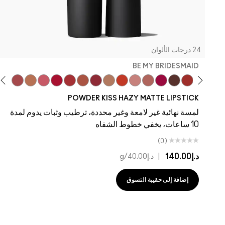
24 درجات الألوان
BE MY BRIDESMAID
amed
 To Mingle
Curious
Sultriness
Ruby New
Brickthrough
Moving On Up
Dubonnet Buzz
Off The Market
Be My Bridesmaid
My Best Life
Teddy 2.0
Turn To The Left
Twenty-Fun
Devoted To Chili
POWDER KISS HAZY MATTE LIPSTICK
لمسة نهائية غير لامعة وغير محددة، ترطيب وثبات يدوم لمدة
10 ساعات، يخفي خطوط الشفاه
(0)
د.إ140.00
|
د.إ40.00
/g
إضافة إلى حقيبة التسوق