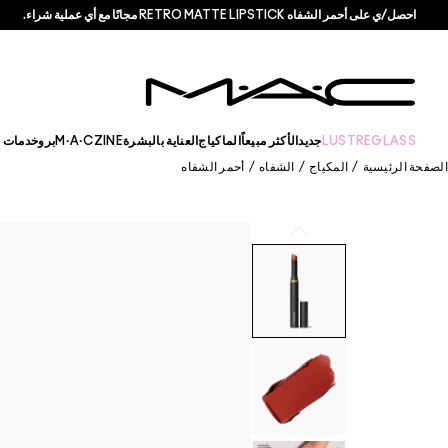
احصل/ي على أحمر الشفاه RETRO MATTE LIPSTICK مجانًا مع أي عملية شراء.
LUSTREGLASS
جديد
الأكثر مبيعاً
الماكياج
العناية بالبشرة
M·A·CZINE
برو
خدمات +
الصفحة الرئيسية
/
المكياج
/
الشفاه
/
أحمر الشفاه