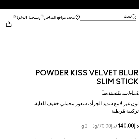
بحث
0
محدد مواقع المتاجر
تسجيل الدخول
POWDER KISS VELVET BLUR
SLIM STICK
كن أول من يكتب تقييماً
لون غير لامع شديد الجرأة، شعور مخملي خفيف للغاية،
تركيبة مُرطبة
د.إ140.00
د.إ70.00
/g
2 g