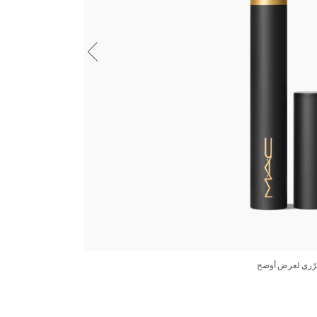
جميع درجات 
رّري لعرض أوضح