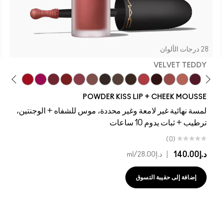
28 درجات الألوان
VELVET TEDDY
hr-ier
bit
shion Emergency
ake It Fashun!
Ruby Boo
Rhythm 'N' Roses
Over The Taupe
Pink Roses
Good For You
Rekindled
Marrakesh-Mere
On My Mind
Buffiest
A Little Tamed
Chestnut
Pretty Pleats!
Mull It Over
Velvet Teddy
Big Promotion
Taken
Mull It Over
Mandarin O
Date Night
Girls Weekend
Chestnut
A Little T
Ready
Stay 
POWDER KISS LIP + CHEEK MOUSSE
لمسة نهائية غير لامعة وغير محددة، موس للشفاه + الوجنتين،
ترطيب + ثبات يدوم 10 ساعات
(0)
د.إ140.00
|
د.إ28.00
/ml
إضافة إلى حقيبة التسوق