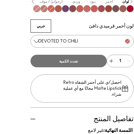
الألوان
أحمر
نيود
وردي
أرجوانيّ / موف
برتقالي
Peppery Pink
Devoted To Chili
Spice World
Marrakesh-Mere
Wild Rebel
Dubonnet Buzz
Love Clove
Sheer Outrage
Nice Spice
Sweet Cinnamon
Stay Curious
Over the Taupe
Mull It Over
Ruby New
لون أحمر قرميدي دافئ
جربي
DEVOTED TO CHILI
نفدت الكمية
احصل/ي على أحمر الشفاه Retro
Matte Lipstick مجانًا مع أي عملية
شراء.
تفاصيل المنتج
اللمسة النهائية:
غير لامع