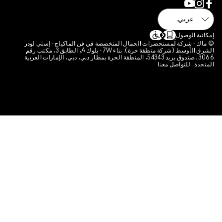
المنتجات
لفات تعريف الارتباط الخاصة بالموقع
ة الوصول
- شركة لمستحضرات الجمال المتخصصة في فن الماكياج - إستي لودر
الشرق الأوسط (شركة منطقة حرة). بناء 7W - بلوك A، الطابق 3، مكتب رقم
3066، صندوق بريد 54343، المنطقة الحرة بمطار دبي، دبي، الإمارات العربية
 | للتواصل معنا