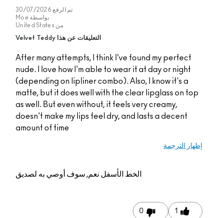
تم الرفع
30/07/2026
بواسطة
Moe
من
United States
التعليقات عن هذا Velvet Teddy
After many attempts, I think I've found my perfect
nude. I love how I'm able to wear it at day or night
(depending on lipliner combo). Also, I know it's a
matte, but it does well with the clear lipglass on t
as well. But even without, it feels very creamy,
doesn't make my lips feel dry, and lasts a decent
amount of time
ار الترجمة
الخط الأسفل
نعم, سوف أوصي به لصديق
0
1