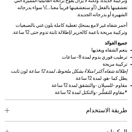
ة جديدة، ولكنه لا يزال يفوح برائحة الفانيليا المميزة التي
ها بالفعل (أو ستعشقينها قريباً معنا...)\ سواء بدرجاته
ة أو بدرجاته الجديدة.
شفاه غير لامع يمنحكِ تغطية كاملة بلون غني بالصبغيات
ة مريحة ناعمة كالحرير لإطلالة ثابتة تدوم حتى 12 ساعة.
الفوائد
الشفاه ويغذيها
فوري يدوم لمدة 8- ساعات
ة مريحة
 شفاه أكثر امتلاءً بشكل ملحوظ، لمدة 12 ساعة
لون ثابت
 -هو، لمدة 12 ساعة
-للسيلان -والتشقق لمدة 12 ساعة
للتقشُّر -والتكتل لمدة 12 ساعة
ة الاستخدام