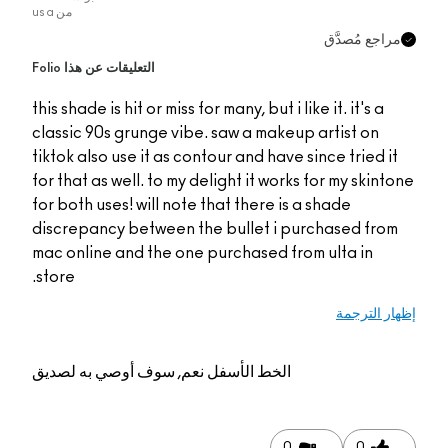
من
usa
راجع مُصدَّق
التعليقات عن هذا Folio
this shade is hit or miss for many, but i like it. it's a
classic 90s grunge vibe. saw a makeup artist on
tiktok also use it as contour and have since tried it
for that as well. to my delight it works for my skint
for both uses! will note that there is a shade
discrepancy between the bullet i purchased from
mac online and the one purchased from ulta in
store.
ار الترجمة
الخط الأسفل
نعم, سوف أوصي به لصديق