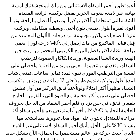
 تطوير أحمر الشفاه الاستثنائي من ماك ليمنح شفتيكِ لمسة
 غير لامعة بنعومة الحرير بفضل تركيبته الرائعة المفيدة
 التي تمنحكِ لوناً أكثر تركيزاً، وشعوراً أفضل بالراحة، وثباتاً
لفترة أطول. تمتعي بلون أغنى، وتغطية متكاملة، وتركيبة
بالصبغيات، وأكبر مجموعة من درجات الألوان المعتمدة من
قِبَل فناني الماكياج من ماك [تصل إلى \40\ درجة لون] انعمي
 وعناية أكثر بفضل المزيج الكريمي المحضر من زيت جوز
، وزبدة الشيا العضوية، وزبدة الكاكاو العضوية لترطيب
ه، وتغذيتها، وتنعيمها. انعمي بمزيد من العناية واحصلي على
من الترطيب الفوري تدوم لمدة ثماني ساعات. تمتعي بثبات
لمدة أطول وتركيبة تدوم طويلاً حتى 12 ساعة دون بهتان، وتكسب
 مظهراً أكثر امتلاءً ولوناً غنياً فائق التركيز من أول تطبيق.
 على تصميم أكثر فخامة مع العبوة التي تتألق من الخارج
ن فائق، في حين يزدان قلم أحمر الشفاه من الداخل بحروف
العلامة التجارية M·A·C. وأخيراً، استمتعي بعبوة أحمر شفاه أكثر
ة للبيئة؛ إذ تحتوي على مواد معاد تدويرها بعد استخدامها
بنسبة 30% على الأقل. يأتيكِ أحمر الشفاه الاستثنائي غير اللامع
 أحدث حركة في عالم مستحضرات الجمال- الآن بشكل جديد