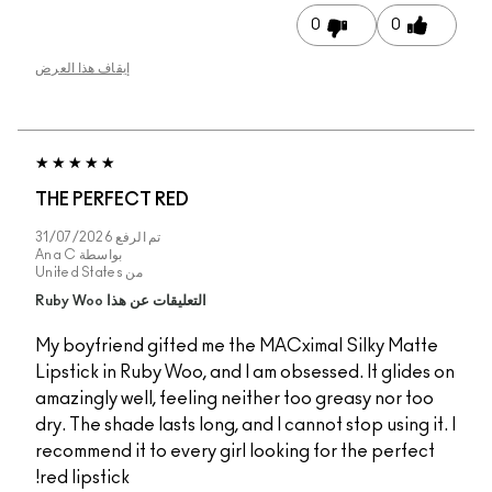
0
0
إيقاف هذا العرض
THE PERFECT RED
تم الرفع
31/07/2026
بواسطة
Ana C
من
United States
التعليقات عن هذا Ruby Woo
My boyfriend gifted me the MACximal Silky Matte
Lipstick in Ruby Woo, and I am obsessed. It glides 
amazingly well, feeling neither too greasy nor too
dry. The shade lasts long, and I cannot stop using it
recommend it to every girl looking for the perfect
red lipstick!