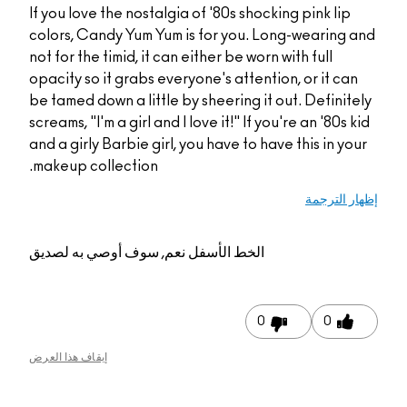
If you love the nostalgia of '80s shocking pink lip
colors, Candy Yum Yum is for you. Long-wearing a
not for the timid, it can either be worn with full
opacity so it grabs everyone's attention, or it can
be tamed down a little by sheering it out. Definite
screams, "I'm a girl and I love it!" If you're an '80s k
and a girly Barbie girl, you have to have this in you
makeup collection.
ار الترجمة
الخط الأسفل
نعم, سوف أوصي به لصديق
0
0
إيقاف هذا العرض