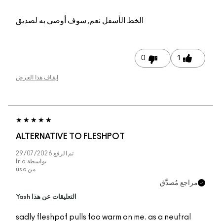
الخط الأسفل
نعم, سوف أوصي به لصديق
0
1
إيقاف هذا العرض
ALTERNATIVE TO FLESHPOT
تم الرفع
29/07/2026
بواسطة
fria
من
usa
راجع مُصدَّق
التعليقات عن هذا Yash
sadly fleshpot pulls too warm on me. as a neutral