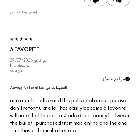
0
0
إيقاف هذا العرض
A FAVORITE
تم الرفع
29/07/2026
بواسطة
fria
من
usa
راجع مُصدَّق
التعليقات عن هذا Acting Natural
am a neutral olive and this pulls cool on me. pleas
don't reformulate lol! has easily become a favorit
will note that there is a shade discrepancy betwe
the bullet i purchased from mac online and the on
purchased from ulta in store.