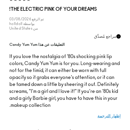
THE ELECTRIC PINK OF YOUR DREAMS!
تم الرفع
03/08/2026
بواسطة
holldoll
من
United States
راجع مُصدَّق
التعليقات عن هذا Candy Yum Yum
If you love the nostalgia of '80s shocking pink lip
colors, Candy Yum Yum is for you. Long-wearing a
not for the timid, it can either be worn with full
opacity so it grabs everyone's attention, or it can
be tamed down a little by sheering it out. Definite
screams, "I'm a girl and I love it!" If you're an '80s k
and a girly Barbie girl, you have to have this in you
makeup collection.
ار الترجمة