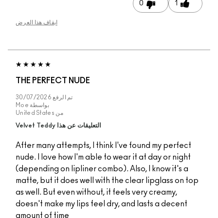
0
1
إيقاف هذا العرض
THE PERFECT NUDE
تم الرفع
30/07/2026
بواسطة
Moe
من
United States
التعليقات عن هذا Velvet Teddy
After many attempts, I think I've found my perfect
nude. I love how I'm able to wear it at day or night
(depending on lipliner combo). Also, I know it's a
matte, but it does well with the clear lipglass on t
as well. But even without, it feels very creamy,
doesn't make my lips feel dry, and lasts a decent
amount of time