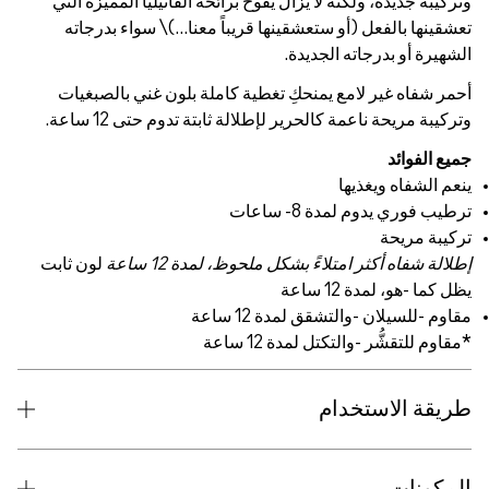
ة جديدة، ولكنه لا يزال يفوح برائحة الفانيليا المميزة التي
ها بالفعل (أو ستعشقينها قريباً معنا...)\ سواء بدرجاته
ة أو بدرجاته الجديدة.
شفاه غير لامع يمنحكِ تغطية كاملة بلون غني بالصبغيات
ة مريحة ناعمة كالحرير لإطلالة ثابتة تدوم حتى 12 ساعة.
الفوائد
الشفاه ويغذيها
فوري يدوم لمدة 8- ساعات
ة مريحة
 شفاه أكثر امتلاءً بشكل ملحوظ، لمدة 12 ساعة
لون ثابت
 -هو، لمدة 12 ساعة
-للسيلان -والتشقق لمدة 12 ساعة
للتقشُّر -والتكتل لمدة 12 ساعة
ة الاستخدام