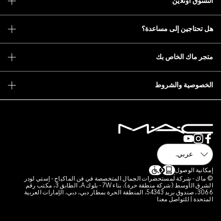
 أونلاين
ك
ا غلام
تاجين إلى مساعدة؟
اك في رسائل البريد الإلكتروني
طريقة مسؤولة
ل معنا
 الترويجية
ف
ماك الخاص بك
 الشائعة
ماك برو
عن متجر
 والاستبدال
رات على الحيوانات
صية والشروط
الماكياج
 الخصوصية
خدمة الماكياج
لاستخدام
ني 800 622 23
ت التقييمات
المنتجات
لفات تعريف الارتباط الخاصة بالموقع
ة الوصول
- شركة لمستحضرات الجمال المتخصصة في فن الماكياج - إستي لودر
الشرق الأوسط (شركة منطقة حرة). بناء 7W - بلوك A، الطابق 3، مكتب رقم
3066، صندوق بريد 54343، المنطقة الحرة بمطار دبي، دبي، الإمارات العربية
 | للتواصل معنا