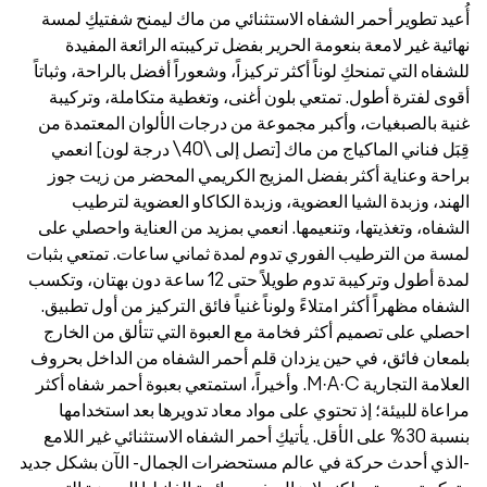
 تطوير أحمر الشفاه الاستثنائي من ماك ليمنح شفتيكِ لمسة
 غير لامعة بنعومة الحرير بفضل تركيبته الرائعة المفيدة
 التي تمنحكِ لوناً أكثر تركيزاً، وشعوراً أفضل بالراحة، وثباتاً
لفترة أطول. تمتعي بلون أغنى، وتغطية متكاملة، وتركيبة
بالصبغيات، وأكبر مجموعة من درجات الألوان المعتمدة من
قِبَل فناني الماكياج من ماك [تصل إلى \40\ درجة لون] انعمي
 وعناية أكثر بفضل المزيج الكريمي المحضر من زيت جوز
، وزبدة الشيا العضوية، وزبدة الكاكاو العضوية لترطيب
ه، وتغذيتها، وتنعيمها. انعمي بمزيد من العناية واحصلي على
من الترطيب الفوري تدوم لمدة ثماني ساعات. تمتعي بثبات
لمدة أطول وتركيبة تدوم طويلاً حتى 12 ساعة دون بهتان، وتكسب
 مظهراً أكثر امتلاءً ولوناً غنياً فائق التركيز من أول تطبيق.
 على تصميم أكثر فخامة مع العبوة التي تتألق من الخارج
ن فائق، في حين يزدان قلم أحمر الشفاه من الداخل بحروف
العلامة التجارية M·A·C. وأخيراً، استمتعي بعبوة أحمر شفاه أكثر
ة للبيئة؛ إذ تحتوي على مواد معاد تدويرها بعد استخدامها
بنسبة 30% على الأقل. يأتيكِ أحمر الشفاه الاستثنائي غير اللامع
 أحدث حركة في عالم مستحضرات الجمال- الآن بشكل جديد