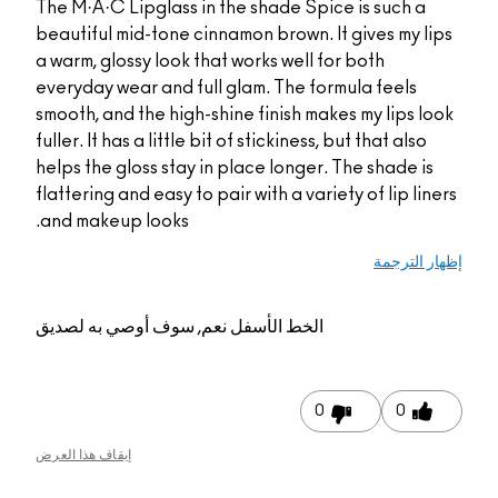
The M·A·C Lipglass in the shade Spice is such a
beautiful mid-tone cinnamon brown. It gives my lips
a warm, glossy look that works well for both
everyday wear and full glam. The formula feels
smooth, and the high-shine finish makes my lips look
fuller. It has a little bit of stickiness, but that also
helps the gloss stay in place longer. The shade is
flattering and easy to pair with a variety of lip liners
and makeup looks.
إظهار الترجمة
الخط الأسفل
نعم, سوف أوصي به لصديق
0
0
إيقاف هذا العرض