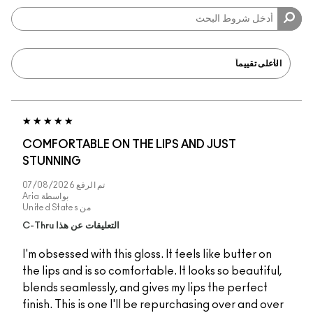
COMFORTABLE ON THE LIPS AND JUST
STUNNING
تم الرفع
07/08/2026
بواسطة
Aria
من
United States
التعليقات عن هذا C-Thru
I'm obsessed with this gloss. It feels like butter on
the lips and is so comfortable. It looks so beautiful,
blends seamlessly, and gives my lips the perfect
finish. This is one I'll be repurchasing over and over