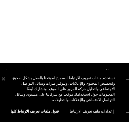
نبذة عن ماك
نستخدم ملفات تعريف الارتباط للسماح لموقعنا بالعمل بشكل صحيح،
قصتنا
ولتخصيص المحتوى والإعلانات، ولتوفير ميزات وسائل التواصل
التسوق أونلاين
الاجتماعي ولتحليل حركة المرور على الموقع. ونشارك أيضًا
فن ماك
المعلومات حول استخدامك موقعنا مع شركائنا على مستوى وسائل
حسابي
ماك فيفا غلام
التواصل الاجتماعي والإعلانات والتحليلات.
هل تحتاجين إلى مساعدة؟
الاشتراك في رسائل البريد الإلكتروني
جمال بطريقة مسؤولة
إعدادات ملف تعريف الارتباط
قبول ملفات تعريف الارتباط كلها
للتواصل معنا
العروض الترويجية
الوظائف
متجر ماك الخاص بك
الأسئلة الشائعة
عضوية ماك برو