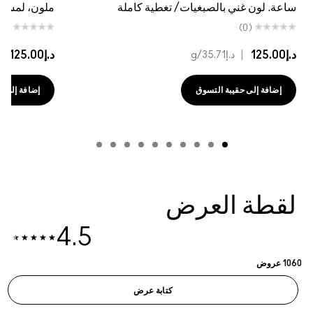
ساعة. لون غني بالصبغيات/ تغطية كاملة
ملون، لمسة نها
(0)
(0)
د.إ125.00
|
د.إ125.00
|
د.إ35.71
/g
د
إضافة إلى حقيبة التسوق
إضافة إلى حقي
لقطة العرض
4.5
1060 عروض
كتابة عرض