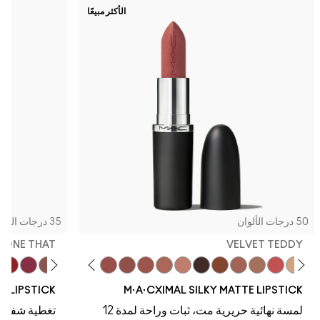
الأكثر مبيعًا
50 درجات الألوان
35 درجات الألوان
, DONE THAT
VELVET TEDDY
one That
eal
rt
y Bug
g Twist
Alone Time
Warm Teddy
Soar
Mull It To The Max
Whirl
Taupe
Velvet Teddy
Café Mocha
Kinda Sexy
Bare M·A·Cximal
Honeylove
Iconic Photo
Cool Teddy
Acting Natural
Dare Me
Yash
Verve Swer
Hot Gir
NE LIPSTICK
M·A·CXIMAL SILKY MATTE LIPSTICK
لمسة نهائية حريرية مت، ثبات وراحة لمدة 12
تغطية شفافة،