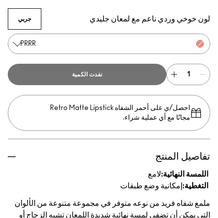
Dangerous Curves
Love Nectar
Very Go Lightly
Prrr
لون خوخي وردي ناعم مع لمعان جليدي
جربي
PRRR
نفدت الكمية
احصل/ي على أحمر الشفاه Retro Matte Lipstick
مجانًا مع أي عملية شراء.
تفاصيل المنتج
اللمسة النهائية:
لامع
التغطية:
إمكانية وضع طبقات
ملمع شفاه فريد من نوعه متوفر في مجموعة متنوعة من الألوان
التي يمكن أن تضفي لمسة نهائية شديدة اللمعان تشبه الزجاج أو