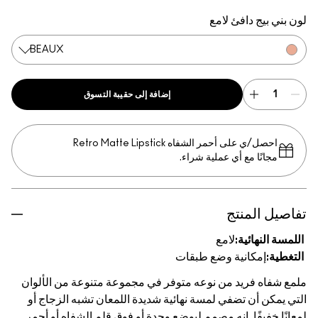
Dangerous Curves
Love Nectar
Very Go Lightly
Prrr
لون بني بيج دافئ لامع
BEAUX
إضافة إلى حقيبة التسوق
احصل/ي على أحمر الشفاه Retro Matte Lipstick
مجانًا مع أي عملية شراء.
تفاصيل المنتج
اللمسة النهائية:
لامع
التغطية:
إمكانية وضع طبقات
ملمع شفاه فريد من نوعه متوفر في مجموعة متنوعة من الألوان
التي يمكن أن تضفي لمسة نهائية شديدة اللمعان تشبه الزجاج أو
لمعانًا خفيفًا. إنه مصمم ليوضع وحدة أو فوق قلم الشفاه أو أحمر