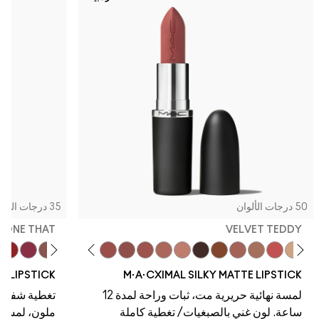
50 درجات الألوان
35 درجات الألوان
, DONE THAT
VELVET TEDDY
one That
eal
rt
y Bug
g Twist
Alone Time
Warm Teddy
Soar
Mull It To The Max
Whirl
Taupe
Velvet Teddy
Café Mocha
Kinda Sexy
Bare M·A·Cximal
Honeylove
Iconic Photo
Cool Teddy
Acting Natural
Dare Me
Yash
Verve Swer
Hot Gir
NE LIPSTICK
M·A·CXIMAL SILKY MATTE LIPSTICK
لمسة نهائية حريرية مت، ثبات وراحة لمدة 12
تغطية شفافة،
ساعة. لون غني بالصبغيات/ تغطية كاملة
ملون، لمسة نها