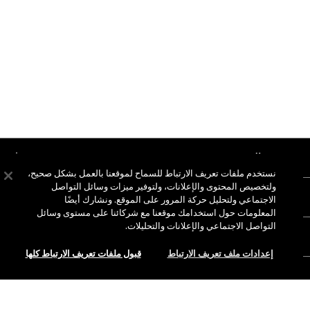
نبذة عن ماك
نستخدم ملفات تعريف الارتباط للسماح لموقعنا بالعمل بشكل صحيح،
قصتنا
ولتخصيص المحتوى والإعلانات، ولتوفير ميزات وسائل التواصل
التسوق أونلاين
الاجتماعي ولتحليل حركة المرور على الموقع. ونشارك أيضًا
فن ماك
المعلومات حول استخدامك موقعنا مع شركائنا على مستوى وسائل
حسابي
ماك فيفا غلام
التواصل الاجتماعي والإعلانات والتحليلات.
هل تحتاجين إلى مساعدة؟
الاشتراك في رسائل البريد الإلكتروني
جمال بطريقة مسؤولة
إعدادات ملف تعريف الارتباط
قبول ملفات تعريف الارتباط كلها
للتواصل معنا
العروض الترويجية
الوظائف
متجر ماك الخاص بك
الأسئلة الشائعة
عضوية ماك برو
ابحثي عن متجر
الإرجاع والاستبدال
الاختبارات على الحيوانات