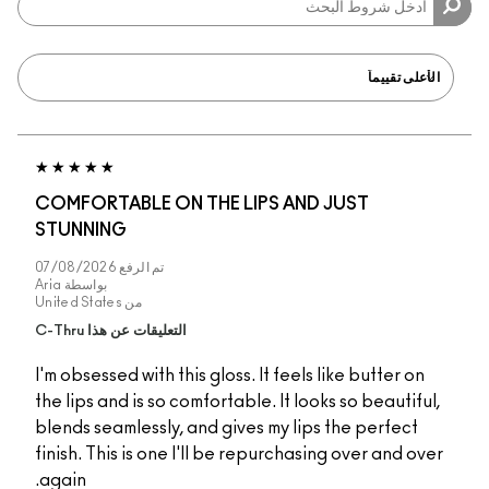
COMFORTABLE ON THE LIPS AND JUST
STUNNING
تم الرفع
07/08/2026
بواسطة
Aria
من
United States
التعليقات عن هذا C-Thru
I'm obsessed with this gloss. It feels like butter on
the lips and is so comfortable. It looks so beautiful,
blends seamlessly, and gives my lips the perfect
finish. This is one I'll be repurchasing over and over
again.