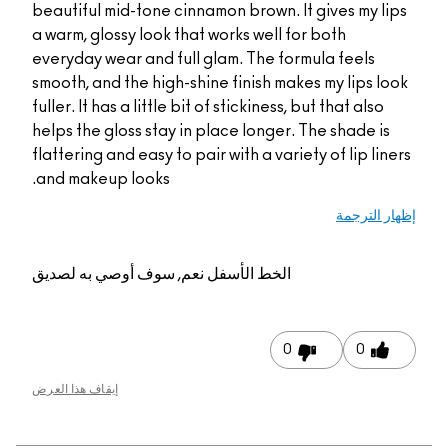
beautiful mid-tone cinnamon brown. It gives my lips
a warm, glossy look that works well for both
everyday wear and full glam. The formula feels
smooth, and the high-shine finish makes my lips look
fuller. It has a little bit of stickiness, but that also
helps the gloss stay in place longer. The shade is
flattering and easy to pair with a variety of lip liners
and makeup looks.
إظهار الترجمة
الخط الأسفل
نعم, سوف أوصي به لصديق
0
0
إيقاف هذا العرض