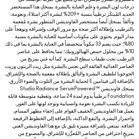
رة. يمنحكِ هذا المستحضر
لمُبتكَر ترطيباً بنسبة +209% لبشرة أكثر امتلاءً، ونعومة،
يشن المتطور بشرة مُفعمة
الوقت وإشراقة وتوهجاً على
للعناية بالبشرة بنسبة
تخصصاً في العناية بالبشرة بما في ذلك
مما يحافظ على عناصر
 أنه غني بمزيج من
البشرة مثل زيت الزيتون وزيت
الة مفعمة بالصحة والإشراق،
 لحماية البشرة من التلوث والضوء الأزرق.
Studio Radiance Serum™
Foun ترطيباً يدوم لمدة 24 ساعة، وتغطية متوسطة قابلة
وتوحد لونها على الفور.
لى إخفاء مظهر المسام،
ضافة إلى الخطوط الرفيعة
مع هذا الفاونديشن الغني
للإشراق، والمصنوع من