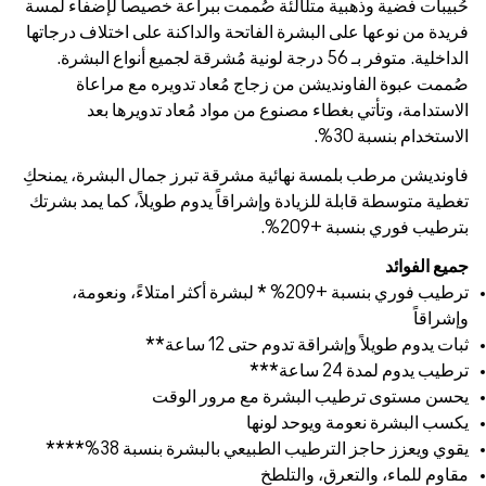
براعة خصيصاً لإضفاء لمسة
لداكنة على اختلاف درجاتها
 لونية مُشرقة لجميع أنواع البشرة.
 تدويره مع مراعاة
مُعاد تدويرها بعد
تبرز جمال البشرة، يمنحكِ
دوم طويلاً، كما يمد بشرتك
209% * لبشرة أكثر امتلاءً، ونعومة،
 الوقت
بنسبة 38%****