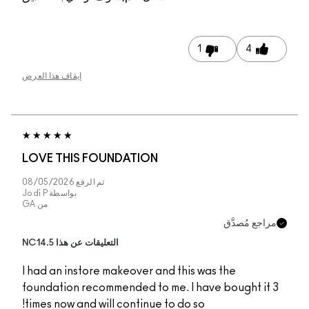
إيقاف هذا العرض
LOVE THIS FOUNDA
تم الرفع
08/05/2026
بواسطة
Jodi P
من
GA
التعليقات عن هذا NC14.5
I had an instore makeo
foundation recommende
times now and will con