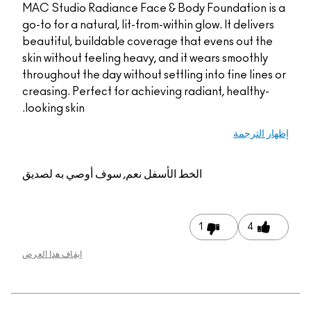
MAC Studio Radiance 
go-to for a natural, lit
beautiful, buildable 
skin without feeling h
throughout the day with
creasing. Perfect for 
looking skin.
م, سوف أوصي به لصديق
إيقاف هذا العرض