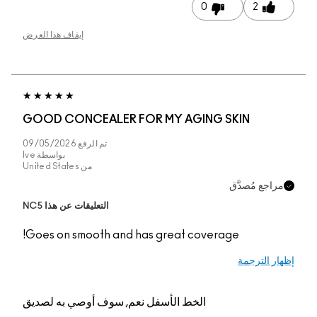
إيقاف هذا العرض
GOOD CONCEALER FO
تم الرفع
09/05/2026
بواسطة
Ive
من
United States
التعليقات عن هذا NC5
Goes on smooth and ha
عم, سوف أوصي به لصديق