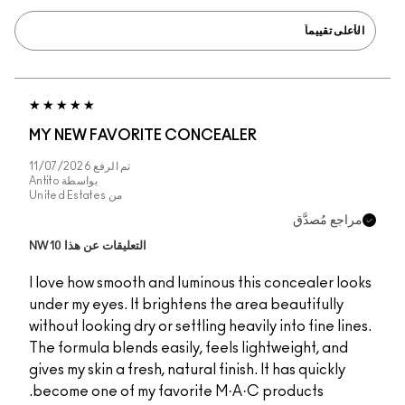
MY NEW FAVORITE C
تم الرفع
11/07/2026
بواسطة
Antito
من
United Estates
التعليقات عن هذا NW10
I love how smooth and l
under my eyes. It brigh
without looking dry or se
The formula blends easil
gives my skin a fresh, nat
become one of my favo