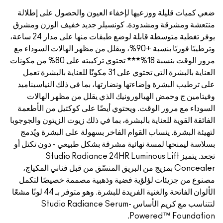
عيون والحصول على إطلالة
 جديد خفيف الوزن ومشرق
يوفر تغطية متوسطة قابلة لوضع طبقات منها على مدار 24 ساعة،
نسبة +90%، ويقلل من مظهر الهالات السوداء مع
مرور الوقت بنسبة 18%*** تحتوي تركيبته على 80% من مكونات
ية بالبشرة التي تحتوي على 31 مكونًا للعناية بالبشرة تعمل
، بما في ذلك النياسيناميد
 يقلل من مظهر الهالات
ًا على كوكتيل من الأطعمة
في ذلك زيوت الزيتون والجوجوبا
بسهولة على البشرة ويُدمج
بشكل طبيعي - دون تكتل أو
Studio Radiance 24H
لمنسّق من قبل فناني المكياج،
بية مصممة خصيصًا لتكمل
الألوان الفاتحة والغنية الفريدة للبشرة. وهو متوفر بـ 44 لونًا مشعًا
 الأساس Studio Radiance Serum-