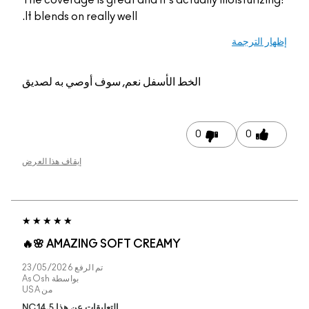
The coverage is great an
It blends on really well.
عم, سوف أوصي به لصديق
إيقاف هذا العرض
AMAZING SOFT CRE
تم الرفع
23/05/2026
بواسطة
AsOsh
من
USA
التعليقات عن هذا NC14.5