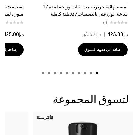
لمسة نهائية حريرية مت، ثبات وراحة لمدة 12
تغطية شفافة، أحمر شفاه شفاف، بلسم شفاه
كاملة
ملون، لمسة نهائية براقة/ فائقة اللمعان
(0)
د.إ125.00
|
د.إ35.71
/g
إضافة إلى حقيبة التسوق
ة
الأكثر مبيعًا