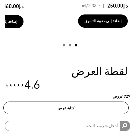
د.إ160.00
|
د.إ5.33
/ml
إضافة إلى حقيبة التسوق
4.6
رض