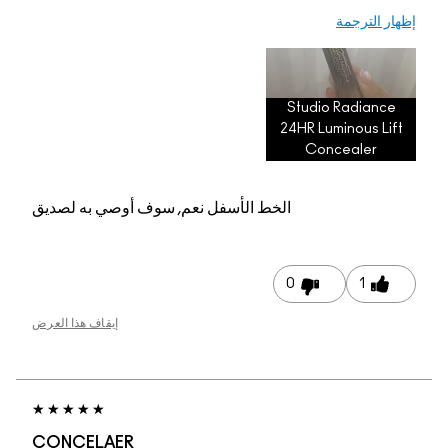
عم, سوف أوصي به لصديق
إيقاف هذا العرض
CONCELAER