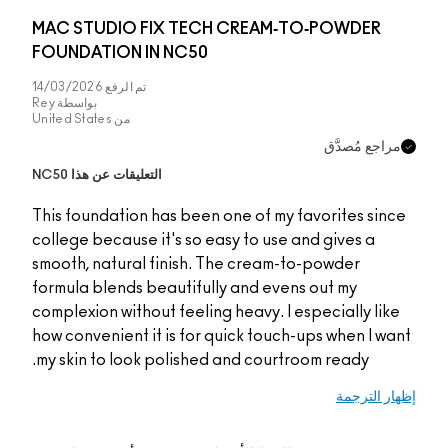
MAC STUDIO FIX T
FOUNDATION IN NC
تم الرفع
14/03/2026
بواسطة
Rey
من
United States
التعليقات عن هذا NC50
This foundation has b
college because it's s
smooth, natural finis
formula blends beauti
complexion without fee
how convenient it is f
my skin to look polis