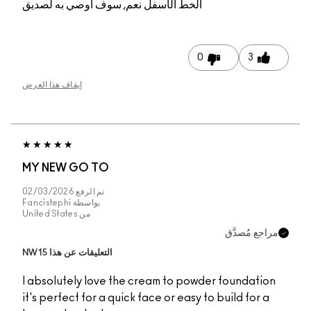
م, سوف أوصي به لصديق
إيقاف هذا العرض
MY NEW GO TO
تم الرفع
02/03/2026
بواسطة
Fancistephi
من
United States
التعليقات عن هذا NW15
I absolutely love the
it's perfect for a quic