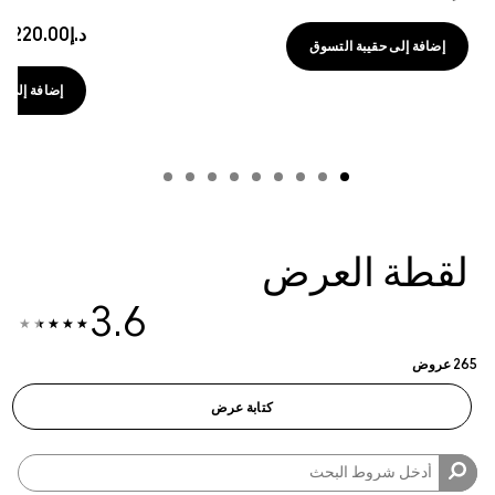
د.إ220.00
|
د.إ7.33
/ml
إضافة إلى حقيبة التسوق
3.6