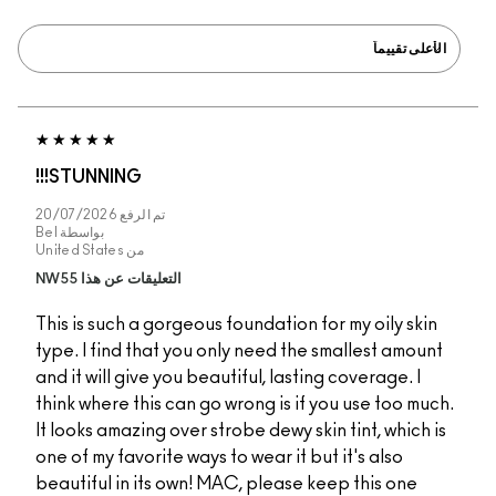
STUNNING!!!
تم الرفع
20/07/2026
بواسطة
Bel
من
United States
التعليقات عن هذا NW55
This is such a gorgeou
type. I find that you 
and it will give you be
think where this can g
It looks amazing over s
one of my favorite ways
beautiful in its own! 