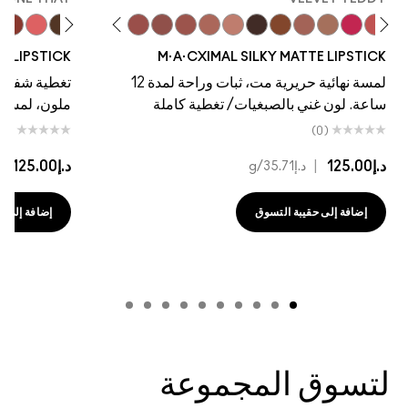
asual
me
eal
as Saying…
g Twist
 Deserve This
Warm Teddy
Soar
Mull It To The Max
Whirl
Taupe
Velvet Teddy
$ellout
Café Mocha
Kinda Sexy
Bare M·A·Cximal
Honeylove
Iconic Photo
Cool Teddy
Hot Girl Pink
Yash
Verve Swer
Dare Me
Acting N
NE LIPSTICK
M·A·CXIMAL SILKY MATTE LIPSTICK
لمسة نهائية حريرية مت، ثبات وراحة لمدة 12
تغطية شفافة،
ساعة. لون غني بالصبغيات/ تغطية كاملة
ملون، لمسة نها
(0)
(0)
د.إ125.00
|
د.إ125.00
|
د.إ35.71
/g
د
إضافة إلى حقيبة التسوق
إضافة إلى حقي
لتسوق المجموعة