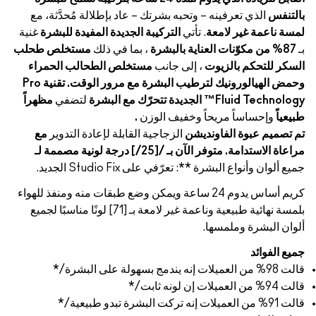
بالتنفس
الذي تعرفينه – وتحبه بشرتك – عاد بإطلالة مُحدَّثة، مع
لمسة ناعمة غير لامعة
. تأتي
التركيبة الجديدة المفيدة للبشرة
غنية
بـ
87% من مكوّنات العناية بالبشرة
، بما في ذلك
مستخلص طحلب
السكر للتحكم بالزيوت
، إلى جانب
مستخلص الطحالب الحمراء
وحمض الهيالورونيك لترطيب البشرة مع مرور الوقت. تقنية Pro
Fluid Technology™ الجديدة تتحرّك مع البشرة
لتضفي
مظهراً
طبيعياً
وإحساساً مريحاً وخفيف الوزن
.
تم تصميم عبوة الفاونديشن
الزجاجية القابلة لإعادة التدوير
مع
مراعاة الاستدامة. متوفر الآن بـ /[25/] درجة لونية مصممة لـ
جميع ألوان وأنواع البشرة **: تعرّفي على Studio Fix الجديد.
كريم أساس يدوم 24 ساعة ويمكن وضع طبقات منه ومنفذ للهواء
بلمسة نهائية طبيعية وناعمة غير لامعة بـ [71] لونًا مناسبًا لجميع
ألوان البشرة وملمسها.
جميع الفوائد
قالت 98% من العميلات إنه يندمج بسهولة على البشرة/*
قالت 94% من العميلات إن لونه ثابت/*
قالت 91% من العميلات إنه تركت البشرة تبدو طبيعية/*