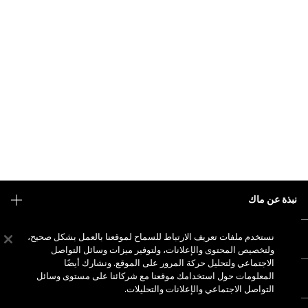
نبذة عن ماك
قصتنا
نستخدم ملفات تعريف الارتباط للسماح لموقعنا بالعمل بشكل صحيح،
التسوق أونلاين
فن ماك
ولتخصيص المحتوى والإعلانات، ولتوفير ميزات وسائل التواصل
حسابي
الاجتماعي ولتحليل حركة المرور على الموقع. ونشارك أيضًا
ماك فيفا غلام
المعلومات حول استخدامك موقعنا مع شركائنا على مستوى وسائل
هل تحتاجين إلى مساعدة؟
الاشتراك في رسائل البريد الإلكتروني
جمال بطريقة مسؤولة
التواصل الاجتماعي والإعلانات والتحليلات.
للتواصل معنا
العروض الترويجية
الوظائف