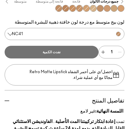
جميع درجات الألوان
فاتحة
فاتحة إلى متوسطة
متوسطة
عميقة
NC41
NC45
NC42
NC37
NC20
NC15
NC40
NC35
NC30
NC25
لون بيج متوسط مع درجة لون خافتة ذهبية للبشرة المتوسطة
NC41
نفدت الكمية
احصل/ي على أحمر الشفاه Retro Matte Lipstick
مجانًا مع أي عملية شراء.
تفاصيل المنتج
اللمسة النهائية:
غير لامع
تمت
إعادة ابتكار تركيبتنا المت الأصلية
.
الفاونديشن الاستثنائي
القابل للزيادة الذي يدوم لمدة 24 ساعة بتركيبة تسمح للبشرة