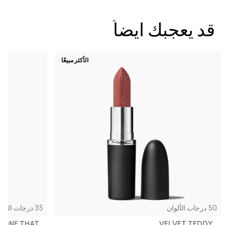
قد يعجبك ايضاً
الأكثر مبيعًا
50 درجات الألوان
35 درجات الألوان
, DONE THAT
VELVET TEDDY