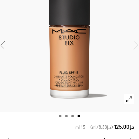
تسوقي كل الفراشي
مستحضرات ماك بالحجم الصغير
تسوقي جميع مستحضرات العيون
د.إ125.00
د.إ8.33
/ml
15 ml