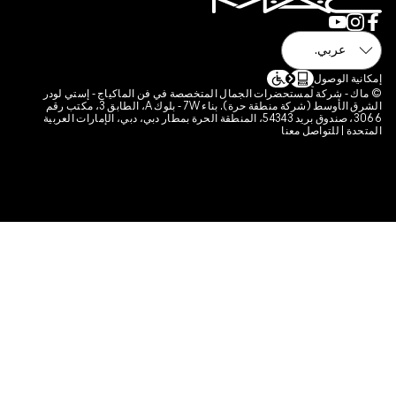
رتباط الخاصة بالموقع
رات الجمال المتخصصة في فن الماكياج - إستي لودر
الشرق الأوسط (شركة منطقة حرة). بناء 7W - بلوك A، الطابق 3، مكتب رقم
3066، صندوق بريد 54343، المنطقة الحرة بمطار دبي، دبي، الإمارات العربية
ا