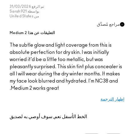
تم الرفع
31/03/2026
بواسطة
Sarah921
من
United States
التعليقات عن هذا Medium 2
The subtle glow and light coverage from 
absolute perfection for dry skin. I was ini
worried it'd be a little too metallic, but 
pleasantly surprised. This skin tint plus 
all I will wear during the dry winter mont
my face look blurred and hydrated. I'm
Medium 2 works great.
الخط الأسفل
نعم, سوف أوصي به لصديق