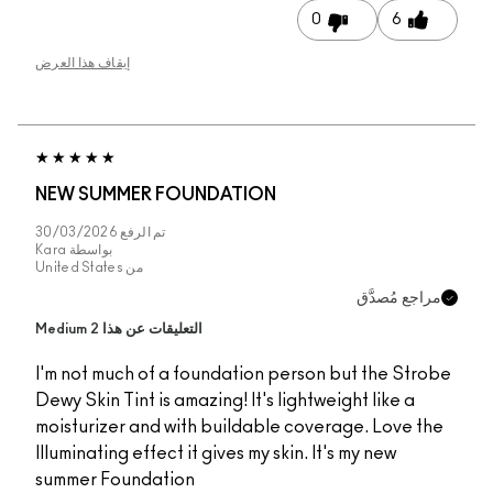
0
إيقاف هذا العرض
NEW SUMMER FOUNDATION
تم الرفع
30/03/2026
بواسطة
Kara
من
United States
التعليقات عن هذا Medium 2
I'm not much of a foundation person bu
Dewy Skin Tint is amazing! It's lightweigh
moisturizer and with buildable coverag
Illuminating effect it gives my skin. It's 
summer Foundation