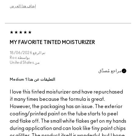
إيقاف هذا العرض
MY FAVORITE TINTED MOISTURIZER
تم الرفع
18/06/2026
بواسطة
Roc
من
United States
التعليقات عن هذا Medium 1
I love this tinted moisturizer and have 
it many times because the formula is gre
However, the packaging has an issue. T
coating/printed paint on the tube start
and flake off. The small white flakes ge
during application and can look like tin
or glitter. The product itself is wonderfu