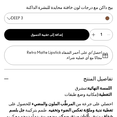
Deep 1
Medium 3
Rich 4
Rich 3
Rich 2
Rich 1
Deep 4
Deep 3
Deep 2
Medium 4
Medium 2
Medium
Li
ت لون خافتة محايدة للبشرة الداكنة
DEEP 3
إضافة إلى حقيبة التسوق
احصل/ي على أحمر الشفاه Retro Matte Lipstick
 عملية شراء.
شرق
 وضع طبقات
ة من
المرطّب الملون والمضيء
للحصول على
نة تعكس الضوء وتخفيه
. صُمم بتركيبة
جل بلسم
وان مرنة، ويمكن
وضعه بمفرده أو دمجه مع كريم