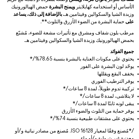
ه كهايلايتر
ويمنح البشرة
حمض الهيالورونيك
والين وفيتامين هـ
. بالإضافة إلى ذلك، يساعد
ة من الضوء الأزرق والتلوث**.
ومشرق مع تأثيرات مشعة للضوء، مُشبّع
ك وزبدة الشيا والسكوالين وفيتامين هـ.
ناية بالبشرة بنسبة 78.65%/*
على الفور
ا
فوري
 8 ساعات/*
ت/*
تلوث والضوء الأزرق
طبيعية بنسبة 74%/*
/*مُصنع وفقًا لمعيار ISO 16128. مُصنع من مصادر نباتية و/أو
 و/أو ماء.