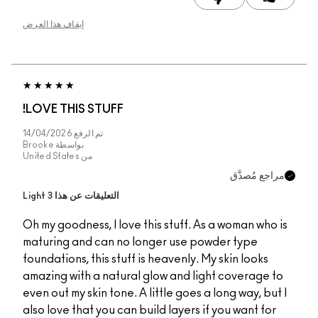
إيقاف هذا العرض
LOVE THIS STUFF!
تم الرفع
14/04/2026
بواسطة
Brooke
من
United States
التعليقات عن هذا Light 3
Oh my goodness, I love this stuff. As a 
maturing and can no longer use powder
foundations, this stuff is heavenly. My sk
amazing with a natural glow and light c
even out my skin tone. A little goes a lon
also love that you can build layers if yo