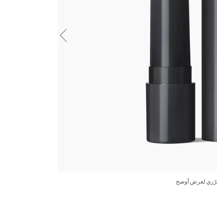
رّري لعرض أوضح