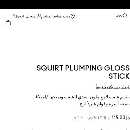
بحث
0
محدد مواقع المتاجر
تسجيل الدخول
SQUIRT PLUMPING GLOSS
STICK
كن أول من يكتب تقييماً
بلسم شفاه لامع ملون، يغذي الشفاه ويمنحها /امتلاءً،
بلمعة آسرة وقوام غير\ لزج.
د.إ115.00
د.إ50.00
/g
2.3 g