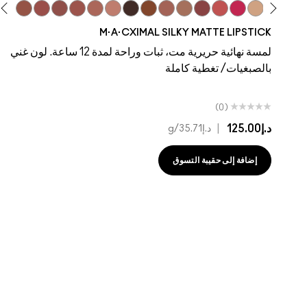
ddy
 To The Max
Taupe
Velvet Teddy
Café Mocha
Kinda Sexy
Bare M·A·Cximal
Honeylove
Iconic Photo
Cool Teddy
Verve Swerve
Yash
Hot Girl Pink
Dare Me
Acting Natural
M·A·CXIMAL SILKY MATTE LIPSTICK
لمسة نهائية حريرية مت، ثبات وراحة لمدة 12 ساعة. لون غني
بالصبغيات/ تغطية كاملة
(0)
د.إ125.00
|
د.إ35.71
/g
إضافة إلى حقيبة التسوق