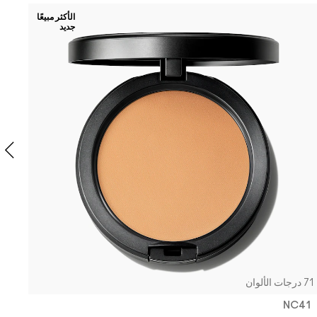
RK
الأكثر مبيعًا
جديد
e
IL
فا
71 درجات الألوان
NC41​