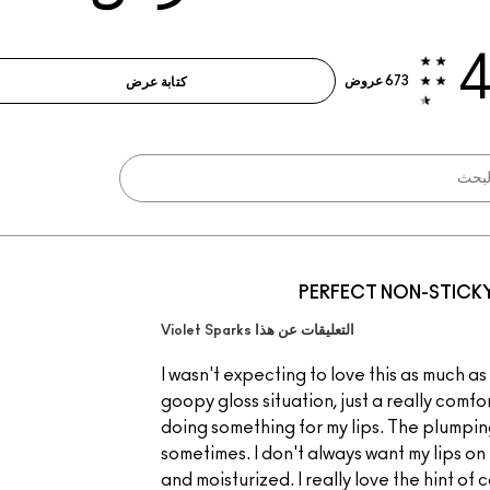
4
673 عروض
كتابة عرض
PERFECT NON-STICKY
التعليقات عن هذا Violet Sparks
I wasn't expecting to love this as much as 
goopy gloss situation, just a really comfor
doing something for my lips. The plumping 
sometimes. I don't always want my lips on fi
and moisturized. I really love the hint of 