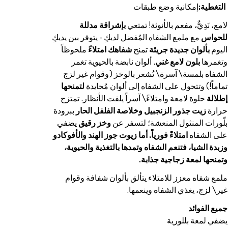
التغطية:
إمكانية وضع طبقات
لامع، نَدِيٌّ، مفعم بالأنوثة! تمتعي
بإشراقة مدللة
للحواس
مع ملمع الشفاه المُفضل لديكِ - يتوفر بين يديكِ
اليوم
بألوان جديدة جريئة
تمنح
شفاهك امتلاءً
ملحوظاً
وتغمرها
بلون لامع غني
. ألوان نابضة بالحيوية تغمر
الشفاه بلمسة\ آسرة\ تُشعر بالوخز (وقوام غير لزج
تماماً!) وتتحول على الشفاه إلى ألوان مُحايدة
لتمنحها
إطلالة
حلوة لامعة وامتلاءً\ آسراً يلفت الأنظار. تمتزج
حرارة
زيت جذور الزنجبيل وخلاصة الفلفل الحار
ببرودة
بلّورات المنثول المنعشة؛ لتسفر عن
وخز رقيق
يضفي
على الشفاه
امتلاءً فورياً. أما زيوت جوز الهند والأفوكادو
وزبدة الشيا، فتنعم الشفاه وتمدها بالتغذية والحيوية،
وتمنحها لمعة زجاجية جذابة.
ملمع شفاه معزز للامتلاء يتألق بألوان شفافة وقوام
غير\ لزج، يغذي الشفاه وينعمها.
جميع الفوائد
يضفي لمعة بللورية