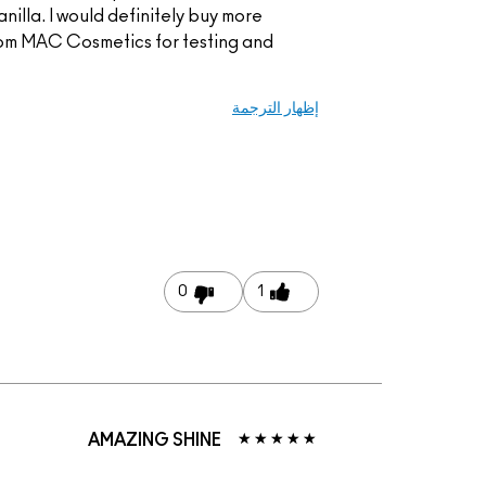
nilla. I would definitely buy more
 from MAC Cosmetics for testing and
إظهار الترجمة
0
1
AMAZING SHINE