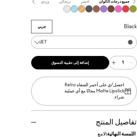
جميع درجات الألوان
أخضر
برتقالي
وردي
نيود
أرجوانيّ /
Clear
Nova
Hazard
Simulation
Violet Beta
Jet
Lower Cut
Heat Sensor
Amped
Like Squirt
Black
جربي
JET
إضافة إلى حقيبة التسوق
احصل/ي على أحمر الشفاه Retro
Matte Lipstick مجانًا مع أي عملية
شراء.
تفاصيل المنتج
اللمسة النهائية:
لامع