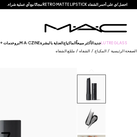
احصل/ي على أحمر الشفاه RETRO MATTE LIPSTICK مجانًا مع أي عملية شراء.
LUTREGLASS
جديد
الأكثر مبيعاً
الماكياج
العناية بالبشرة
M·A·CZINE
برو
خدمات + ا
الصفحة الرئيسية
/
المكياج
/
الشفاه
/
ملمّع الشفاه