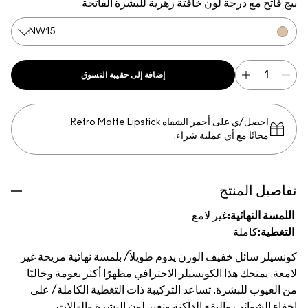
جة لون خافتة زهرية للبشرة الفاتحة
NW15
إضافة إلى حقيبة التسوق
احصل/ي على أحمر الشفاه Retro Matte Lipstick
 أي عملية شراء.
تج
:
غير لامع
فيف الوزن يدوم طويلاً/ بلمسة نهائية مريحة غير
ا الكونسيلر الاحترافي مظهرًا أكثر نعومة وخاليًا
رة. تساعد التركيبة ذات التغطية الكاملة/ على
البقع الداكنة وتغير لون البشرة والهالات.