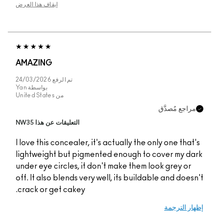
إيقاف هذا العرض
AMAZING
تم الرفع
24/03/2026
بواسطة
Yan
من
United States
ّق
التعليقات عن هذا NW35
I love this concealer, it's actually the only
lightweight but pigmented enough to cov
under eye circles, it don't make them look
off. It also blends very well, its buildable
crack or get cakey.