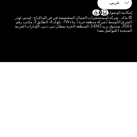
الارتباط الخاصة بالموقع
تحضرات الجمال المتخصصة في فن الماكياج - إستي لودر
الشرق الأوسط (شركة منطقة حرة). بناء 7W - بلوك A، الطابق 3، مكتب رقم
3066، صندوق بريد 54343، المنطقة الحرة بمطار دبي، دبي، الإمارات العربية
معنا