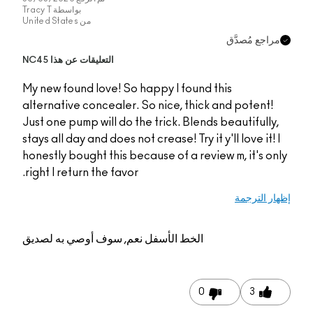
بواسطة
Tracy T
من
United States
ّق
التعليقات عن هذا NC45
My new found love! So happy I found this
alternative concealer. So nice, thick and 
Just one pump will do the trick. Blends bea
stays all day and does not crease! Try it y'll 
honestly bought this because of a review m,
right I return the favor.
الخط الأسفل
نعم, سوف أوصي به لصديق
0