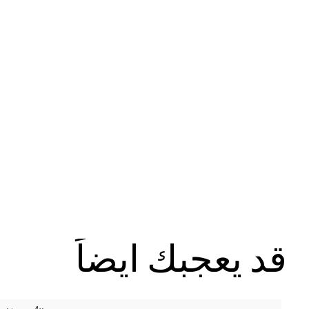
قد يعجبك ايضاً