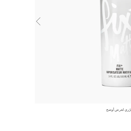
رّري لعرض أوضح