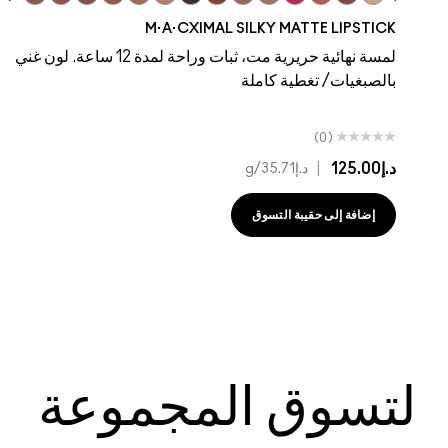
ddy
 To The Max
Taupe
Velvet Teddy
Café Mocha
Kinda Sexy
Bare M·A·Cximal
Honeylove
Iconic Photo
Cool Teddy
Hot Girl Pink
Yash
Verve Swerve
Dare Me
Acting Natural
M·A·CXIMAL SILKY MATTE LIPSTICK
لمسة نهائية حريرية مت، ثبات وراحة لمدة 12 ساعة. لون غني
بالصبغيات/ تغطية كاملة
(0)
د.إ125.00
|
د.إ35.71
/g
إضافة إلى حقيبة التسوق
لتسوق المجموعة