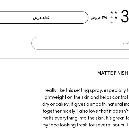
3
196 عروض
كتابة عرض
MATTE FINIS
I really like this setting spray, especially
lightweight on the skin and helps contro
dry or cakey. It gives a smooth, natural m
together nicely. I also love that it doesn'
melts everything into the skin. It's great 
my face looking fresh for several hours. Th