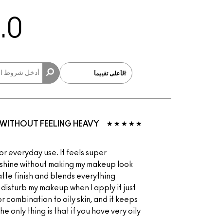
.0
H WITHOUT FEELING HEAVY
 for everyday use. It feels super
l shine without making my makeup look
atte finish and blends everything
t disturb my makeup when I apply it just
for combination to oily skin, and it keeps
e only thing is that if you have very oily