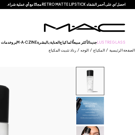
احصل/ي على أحمر الشفاه RETRO MATTE LIPSTICK مجانًا مع أي عملية شراء.
LUSTREGLASS
جديد
الأكثر مبيعاً
الماكياج
العناية بالبشرة
M·A·CZINE
برو
خدمات +
الصفحة الرئيسية
/
المكياج
/
الوجه
/
رذاذ تثبيت المكياج