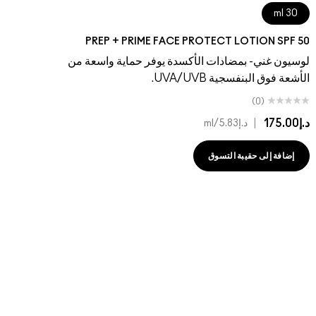
30 ml
PREP + PRIME FACE PROTECT LOTION SPF 50
لوسيون غني- بمضادات الأكسدة يوفر حماية واسعة من
الأشعة فوق البنفسجية UVA/UVB.
(0)
د.إ175.00
|
د.إ05.00
د.إ5.83
/ml
إضافة إلى حقيبة التسوق