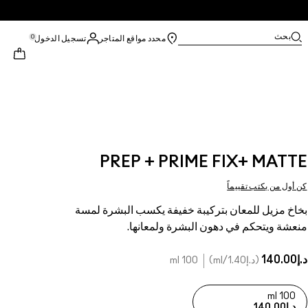
بحث
0
محدد مواقع المتاجر
تسجيل الدخول
PREP + PRIME FIX+ MATTE
كن أول من يكتب تقييماً
بخاخ مزيل للمعان بتركيبة خفيفة يكسب البشرة لمسة
منعشة ويتحكم في دهون البشرة ولمعانها.
د.إ140.00
د.إ1.40
/ml
100 ml
100 ml
د.إ140.00