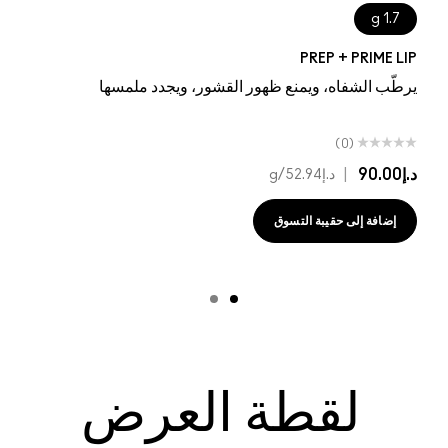
1.7 g
PREP + PRIME LIP
يرطّب الشفاه، ويمنع ظهور القشور، ويجدد ملمسها
(0)
د.إ90.00
|
د.إ52.94
/g
إضافة إلى حقيبة التسوق
لقطة العرض