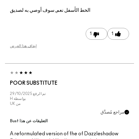
ه لصديق
 هذا العرض
POOR 
29/10/20
بواسطة
H
من
UK
ا Bust
A refor