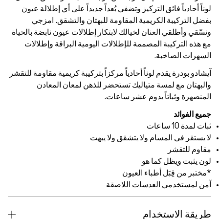
لة عيون
زجي
ضة بالحياة
طلالات
اومة للتقشر
دن