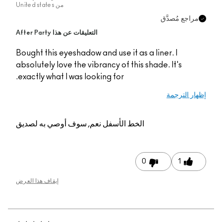
United st
Bought t
absolute
exactly
ه لصديق
 هذا العرض