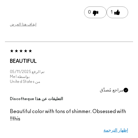
 هذا العرض
BEAUTI
05/11/20
واسطة
Mel
United St
Beautif
this!!