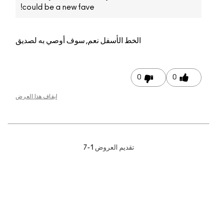
could
ه لصديق
 هذا العرض