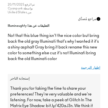
20/11/20
Cyanpun
United St
Not that
back the
a shiny
color to
back the
ة التاجر
Thank 
prefer
listen
Matrix