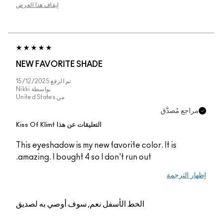
 هذا العرض
NEW F
15/12/20
اسطة
Nikki
United St
This eye
amazing
ه لصديق