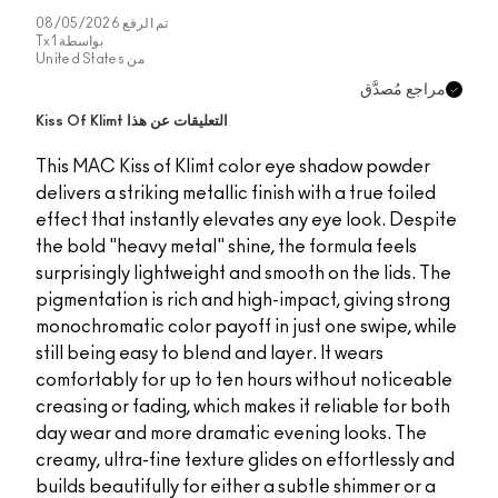
08/05/2
واسطة
Tx1
United St
This MA
delivers
effect 
the bol
surprisi
pigment
monochr
still be
comfort
creasing
day wea
creamy, 
builds b