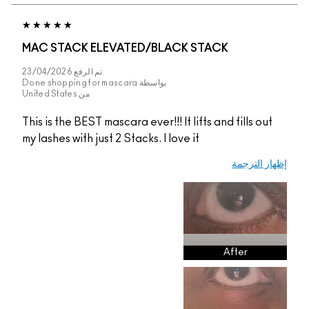
MAC STACK ELEVATED/BLACK STACK
تم الرفع
23/04/2026
بواسطة
Done shopping for mascara
من
United States
This is the BEST mascara ever!!! It lifts and fills out
my lashes with just 2 Stacks. I love it
إظهار الترجمة
After