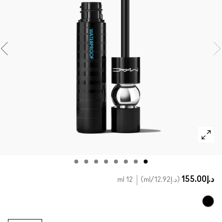
تسوقي كل الفراشي
مستحضرات ماك بالحجم الصغير
تسوقي جميع مستحضرات العيون
د.إ155.00
د.إ12.92
/ml
12 ml
Black Stack