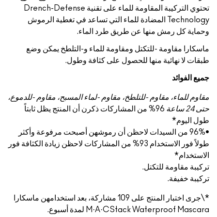
تحتوي التركيبة المقاومة للماء على تقنية Drench-Defense
Technology المضادة للماء التي تساعد في تغطية الرموش
وحماية كل رمش منها عن طريق طرد الماء.
ماسكارا مقاومة -للتكتل ومقاومة للماء و-التلطخ يمكن وضع
طبقات لا نهائية منها للحصول على كثافة وطول.
جميع الفوائد
مقاوم للماء، مقاوم -للتلطخ، مقاوم -لماء المسبح، مقاوم -للدموع،
حتى 24 ساعة
96% من المشاركات ذكرن أن المنتج يظل ثابتاً
طول اليوم*
•96% من السيدات لاحظن أن رموشهن أصبحت مرفوعة وأكثر
طولاً فور الاستخدام
93% من المشاركات لاحظن زيادة الكثافة فور
الاستخدام*
تركيبة مقاومة للتكتل.
تركيبة خفيفة.
*\جرى اختبار المنتج على 109 مشاركة، بعد استخدامهن ماسكارا
M·A·CStack Waterproof Mascara لمدة أسبوع.