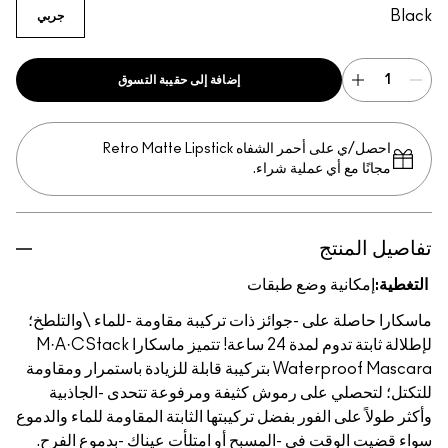
Black
جربي
إضافة إلى حقيبة التسوق
احصل/ي على أحمر الشفاه Retro Matte Lipstick
مجانًا مع أي عملية شراء.
تفاصيل المنتج
التغطية:
إمكانية وضع طبقات
ماسكارا حاصلة على -جوائز ذات تركيبة مقاومة -للماء \والتلطخ؛
لإطلالة ثابتة تدوم لمدة 24 ساعة! تتميز ماسكارا M·A·CStack
Waterproof Mascara بتركيبة قابلة للزيادة باستمرار ومقاومة
للتكتل؛ لتحصلي على رموش كثيفة ومرفوعة تتحدى -الجاذبية
وأكثر طولاً على الفور بفضل تركيبتها الثابتة المقاومة للماء والدموع
سواء قضيت الوقت في -المسبح أو امتلأت عيناك -بدموع الفرح.