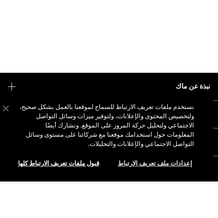
نبذة عن ماك
قصتنا
نستخدم ملفات تعريف الارتباط للسماح لموقعنا بالعمل بشكل صحيح،
التسوق أونلاين
ولتخصيص المحتوى والإعلانات، ولتوفير ميزات وسائل التواصل
فن ماك
الاجتماعي ولتحليل حركة المرور على الموقع. ونشارك أيضًا
حسابي
ماك فيفا غلام
المعلومات حول استخدامك موقعنا مع شركائنا على مستوى وسائل
هل تحتاجين إلى مساعدة؟
التواصل الاجتماعي والإعلانات والتحليلات.
الاشتراك في رسائل البريد الإلكتروني
جمال بطريقة مسؤولة
للتواصل معنا
العروض الترويجية
الوظائف
إعدادات ملف تعريف الارتباط
قبول ملفات تعريف الارتباط كلها
متجر ماك الخاص بك
الأسئلة الشائعة
عضوية ماك برو
ابحثي عن متجر
الإرجاع والاستبدال
الاختبارات على الحيوانات
الخصوصية والشروط
خدمات الماكياج
الشحن
إضافة إلى حقيبة التسوق
سياسة الخصوصية
احجزي خدمة الماكياج
حسابي