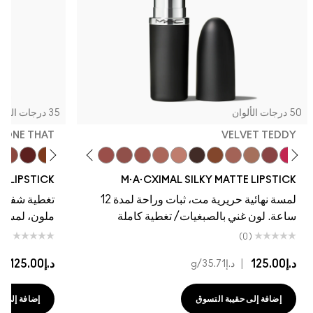
50 درجات الألوان
35 درجات الألوان
, DONE THAT
VELVET TEDDY
g…
eal
ull My Shine
g Twist
sh Pit
ousewife
Warm Teddy
Soar
Mull It To The Max
Whirl
Taupe
Velvet Teddy
Café Mocha
Kinda Sexy
Bare M·A·Cximal
Honeylove
Iconic Photo
Cool Teddy
Verve Swerve
Hot Girl Pink
Yash
Acting N
Dare 
NE LIPSTICK
M·A·CXIMAL SILKY MATTE LIPSTICK
لمسة نهائية حريرية مت، ثبات وراحة لمدة 12
تغطية شفافة،
ساعة. لون غني بالصبغيات/ تغطية كاملة
ملون، لمسة نها
(0)
(0)
د.إ125.00
|
د.إ125.00
|
د.إ35.71
/g
د
إضافة إلى حقيبة التسوق
إضافة إلى حقي