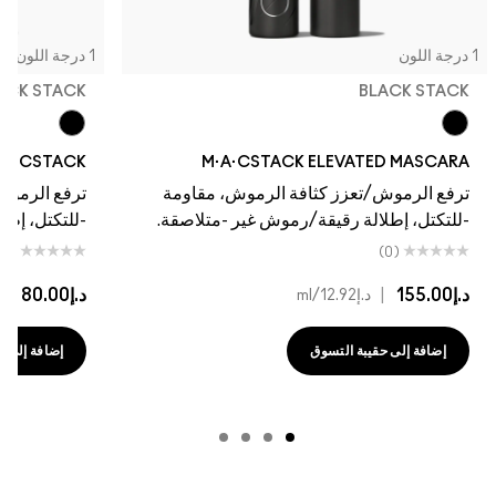
1 درجة اللون
1 درجة اللون
LACK STACK
BLACK STACK
Black Stack
Black Stack
M·A·CSTACK ELEVATED MASCARA
M·A·CSTACK ماسكارا مينيما
ترفع الرموش/تعزز كثافة الرموش، مقاومة
ترفع الرموش/
-للتكتل، إطلالة رقيقة/رموش غير -متلاصقة.
-للتكتل، إطلا
(0)
(0)
د.إ155.00
|
د.إ80.00
|
د.إ12.92
/ml
د.إ0
إضافة إلى حقيبة التسوق
إضافة إلى حقي