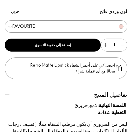
Vibe
Trick
Oops!
Candid
Photogenic
Banter
Beyond
Serve
Introvert
Favouri
ن وردي فاتح
جربي
FAVOURITE
إضافة إلى حقيبة التسوق
احصل/ي على أحمر الشفاه Retro Matte Lipstick
مجانًا مع أي عملية شراء.
فاصيل المنتج
للمسة النهائية:
لامع, حريريّ
لتغطية:
شفافة
س من الضروري أن يكون مرطب الشفاه مملًا! [ تضيف درجات
الألوان الـ 10 ذات درجة الحموضة المفعّلة إلى الشفاه لونًا لامعًا