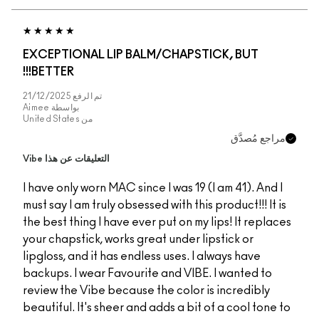
EXCEPTIONAL LIP BALM/CHAPSTICK, BUT
BETTER!!!
تم الرفع
21/12/2025
بواسطة
Aimee
من
United States
مراجع مُصدَّق
التعليقات عن هذا Vibe
I have only worn MAC since I was 19 (I am 41). And I
must say I am truly obsessed with this product!!! It is
the best thing I have ever put on my lips! It replaces
your chapstick, works great under lipstick or
lipgloss, and it has endless uses. I always have
backups. I wear Favourite and VIBE. I wanted to
review the Vibe because the color is incredibly
beautiful. It's sheer and adds a bit of a cool tone to