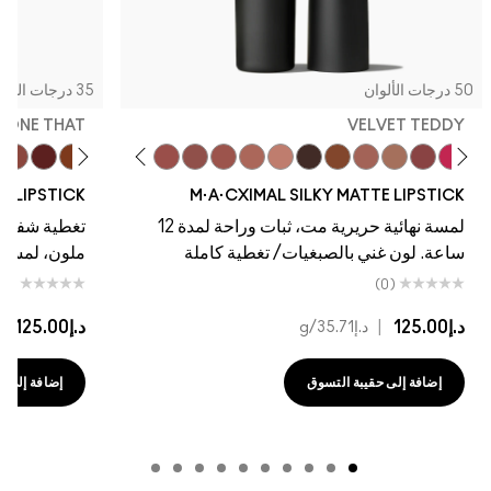
 الألوان
35 درجات الألوان
RE, DONE THAT
VELVET TEDDY
…
ing…
Deal
 Dull My Shine
r
wig Twist
Posh Pit
Housewife
Warm Teddy
Soar
Mull It To The Max
Whirl
Taupe
Velvet Teddy
Café Mocha
Kinda Sexy
Bare M·A·Cximal
Honeylove
Iconic Photo
Cool Teddy
Verve Swerve
Hot Girl Pin
Yash
Acting 
Dare
HINE LIPSTICK
M·A·CXIMAL SILKY MATTE LIPSTICK
لمسة نهائية حريرية مت، ثبات وراحة لمدة 12
تغطية شفافة، أ
ساعة. لون غني بالصبغيات/ تغطية كاملة
ملون، لمسة نهائي
(0)
(0)
د.إ125.00
|
د.إ125.00
|
د.إ35.71
/g
د.إ35.71
إضافة إلى حقيبة التسوق
إضافة إلى حقيبة