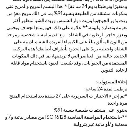
ومتغيرًا وترطيبًا يدوم 24 ساعة] *! هذا البلسم المريح والمريح غني
بمكونات مشتقة من الطبيعة بنسبة 91% بما في ذلك مزيج مغذٍ من
ت بذور الجوجوبا وزيت دوار الشمس وزبدة الشيا لمظهر أكثر
ومة ونضارة وليونة.** علاوة على ذلك، فهو يمنع الجفاف ويحمي
عزز حاجز الرطوبة في الشفاه - مع تقديم لمسة شخصية ومرحة
 اللون المتألق بناءً على الكيمياء الفريدة للشفاه. اذيبيه على
شفاه واجعليه يرتدّ على الخدود بأطراف أصابعك! هذه التركيبة
جديدة خالية من العناصر التي لا تريدينها، بما في ذلك المكونات
مستمدة من الحيوانات، وقد صُنعت العبوة باستخدام مواد قابلة
عادة التدوير.
لاء المسؤولية:
طيب لمدة 24 ساعة:
*تم إجراء الاختبارات السريرية على 27 سيدة بعد استخدام المنتج
ة واحدة.
توي على مشتقات طبيعية بنسبة 91%
**-باستخدام المواصفة القياسية ISO 16128 من مصادر نباتية و/أو
دنية و/أو مائية غير بترولية.