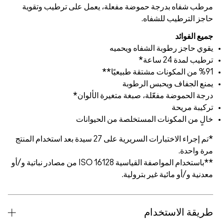
طب شفاه بدرجة حموضة مفعلة، يعمل على ترطيب وتقوية
جز الترطيب للشفاه.
يع الفوائد
وي حاجز رطوبة الشفاه ويحميه
طيب لمدة 24 ساعة*
مكونات مشتقة طبيعيًا**
نع الجفاف ويحبس الرطوبة
جة الحموضة مفعّلة، صبغة متغيرة الألوان*
كيبة مريحة
لٍ من المكونات المستخلصة من الحيوانات
*تم إجراء الاختبارات السريرية على 27 سيدة بعد استخدام المنتج
ة واحدة.
**باستخدام المواصفة القياسية ISO 16128 من مصادر نباتية و/أو
دنية و/أو مائية غير بترولية.
ريقة الاستخدام