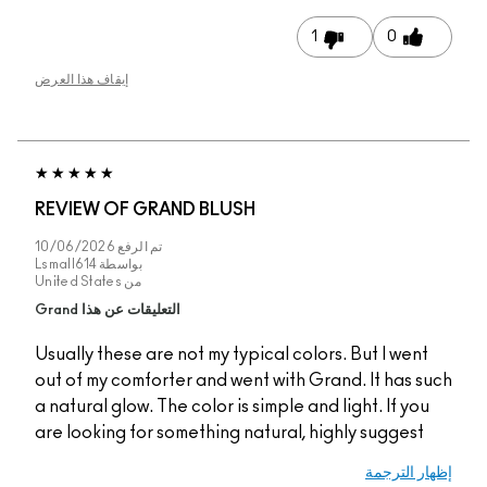
1
0
إيقاف هذا العرض
REVIEW OF GRAND BLUSH
تم الرفع
10/06/2026
بواسطة
Lsmall614
من
United States
التعليقات عن هذا Grand
Usually these are not my typical colors. But I went
out of my comforter and went with Grand. It has s
a natural glow. The color is simple and light. If yo
are looking for something natural, highly suggest
ر الترجمة