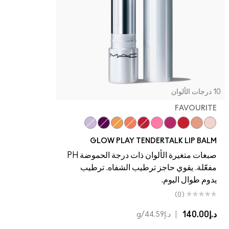
FAVOU
Vibe
Trick
Oops!
Candid
Photogenic
Banter
Beyond
Serve
Introver
Favou
GLOW PLAY TENDERTALK LIP 
صبغات متغيرة الألوان ذات درجة الحموضة PH
ة. يقوي حاجز ترطيب الشفاه. ترطيب
طوال اليوم.
(0)
|
د.إ44.59
/g