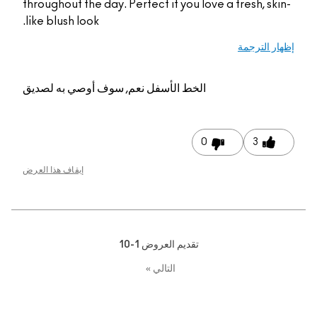
throughout the day. Perfect if you love a fresh, sk
like blush look.
ر الترجمة
الخط الأسفل
نعم, سوف أوصي به لصديق
0
3
إيقاف هذا العرض
تقديم العروض
1-10
التالي
»