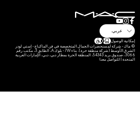
استخدام
 800 622 23
 التقييمات
لمنتجات
فات تعريف الارتباط الخاصة بالموقع
 الوصول
 شركة لمستحضرات الجمال المتخصصة في فن الماكياج - إستي لودر
الشرق الأوسط (شركة منطقة حرة). بناء 7W - بلوك A، الطابق 3، مكتب رقم
3066، صندوق بريد 54343، المنطقة الحرة بمطار دبي، دبي، الإمارات العربية
| للتواصل معنا