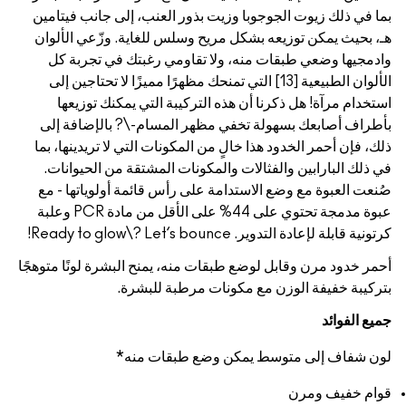
 ذلك زيوت الجوجوبا وزيت بذور العنب، إلى جانب فيتامين
يث يمكن توزيعه بشكل مريح وسلس للغاية. وزّعي الألوان
ها وضعي طبقات منه، ولا تقاومي رغبتك في تجربة كل
الألوان الطبيعية [13] التي تمنحك مظهرًا مميزًا لا تحتاجين إلى
م مرآة! هل ذكرنا أن هذه التركيبة التي يمكنك توزيعها
 أصابعك بسهولة تخفي مظهر المسام-\? بالإضافة إلى
ن أحمر الخدود هذا خالٍ من المكونات التي لا تريدينها، بما
 البارابين والفثالات والمكونات المشتقة من الحيوانات.
العبوة مع وضع الاستدامة على رأس قائمة أولوياتها - مع
عبوة مدمجة تحتوي على 44% على الأقل من مادة PCR وعلبة
 لإعادة التدوير. Ready to glow\? Let’s bounce!
دود مرن وقابل لوضع طبقات منه، يمنح البشرة لونًا متوهجًا
ة خفيفة الوزن مع مكونات مرطبة للبشرة.
لفوائد
فاف إلى متوسط يمكن وضع طبقات منه*
خفيف ومرن