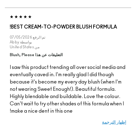
BEST CREAM-TO-POWDER BLUSH FORMULA!
تم الرفع
07/05/2026
بواسطة
Abby
من
United States
التعليقات عن هذا Blush, Please
I saw this product trending all over social media 
eventually caved in. I'm really glad I did though
because it's become my every day blush (when I'
not wearing Sweet Enough!). Beautiful formula.
Highly blendable and buildable. Love the colour
Can't wait to try other shades of this formula when
make a nice dent in this one!
ر الترجمة