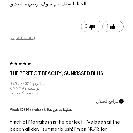
الخط الأسفل
نعم, سوف أوصي به لصديق
0
1
إيقاف هذا العرض
THE PERFECT BEACHY, SUNKISSED BLUSH
تم الرفع
05/05/2026
بواسطة
KIMMMAY
من
United States
اجع مُصدَّق
التعليقات عن هذا Pinch Of Marrakesh
Pinch of Marrakesh is the perfect "I've been at t
beach all day" summer blush! I'm an NC13 for