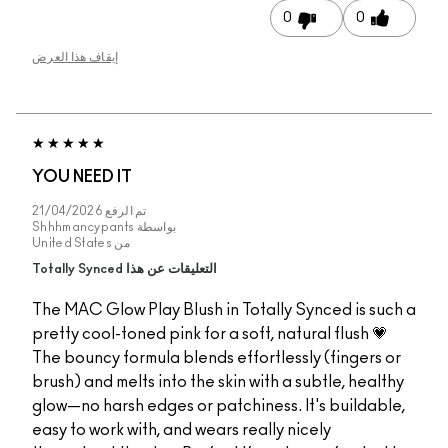
0
0
إيقاف هذا العرض
YOU NEED IT
تم الرفع
21/04/2026
بواسطة
Shhhmancypants
من
United States
التعليقات عن هذا Totally Synced
The MAC Glow Play Blush in Totally Synced is suc
pretty cool-toned pink for a soft, natural flush 💗
The bouncy formula blends effortlessly (fingers o
brush) and melts into the skin with a subtle, healt
glow—no harsh edges or patchiness. It's buildabl
easy to work with, and wears really nicely