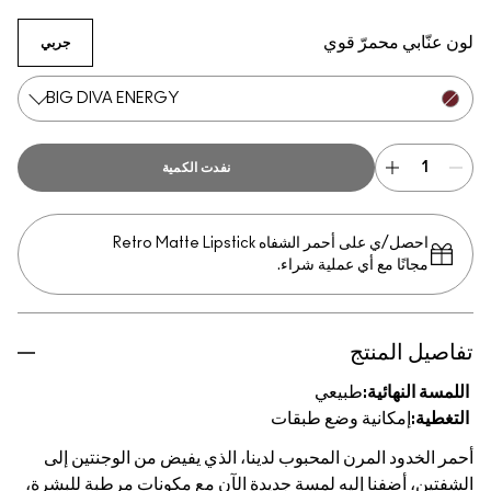
Totally Synced
So Natural
True Harmony
Big Diva Energy
Grand
That's Peachy
Groovy
Cheer Up
Blush, Please
Heat Index
Pinch Of Marr
Ginger Luck
Plush Pepp
ّابي محمرّ قوي
جربي
BIG DIVA ENERGY
نفدت الكمية
احصل/ي على أحمر الشفاه Retro Matte Lipstick
مجانًا مع أي عملية شراء.
ل المنتج
 النهائية:
طبيعي
ة:
إمكانية وضع طبقات
لخدود المرن المحبوب لدينا، الذي يفيض من الوجنتين إلى
ن، أضفنا إليه لمسة جديدة الآن مع مكونات مرطبة للبشرة،