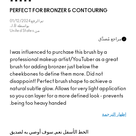
PERFECT FOR BRONZER & CONTOURING
تم الرفع
01/12/2024
بواسطة
J.B.
من
United States
مراجع مُصدَّق
I was influenced to purchase this brush by a
professional makeup artist/YouTuber as a great
brush for adding bronzer just below the
cheekbones to define them more. Did not
disappoint! Perfect brush shape to achieve a
natural subtle glow. Allows for very light application
so you can layer for a more defined look - prevents
being too heavy handed.
إظهار الترجمة
الخط الأسفل
نعم, سوف أوصي به لصديق