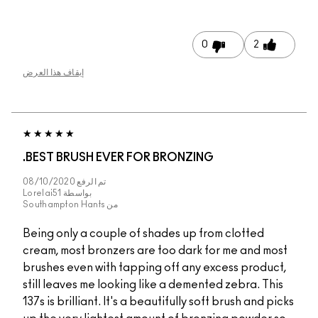
0
2
إيقاف هذا العرض
BEST BRUSH EVER FOR BRONZING.
تم الرفع
08/10/2020
بواسطة
Lorelai51
من
Southampton Hants
Being only a couple of shades up from clotted
cream, most bronzers are too dark for me and most
brushes even with tapping off any excess product,
still leaves me looking like a demented zebra. This
137s is brilliant. It's a beautifully soft brush and picks