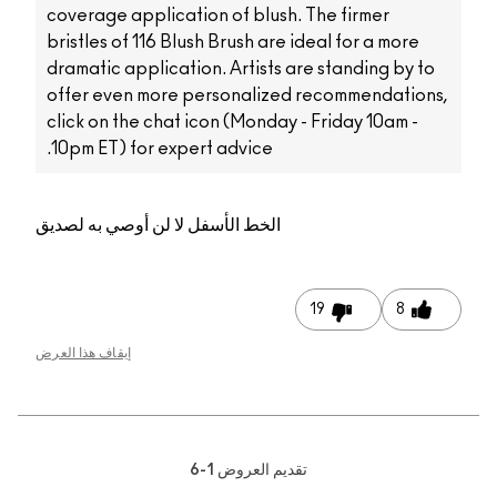
coverage application of blush. The firmer
bristles of 116 Blush Brush are ideal for a more
dramatic application. Artists are standing by to
offer even more personalized recommendations,
click on the chat icon (Monday - Friday 10am -
10pm ET) for expert advice.
الخط الأسفل
لا لن أوصي به لصديق
19
8
إيقاف هذا العرض
تقديم العروض
1-6