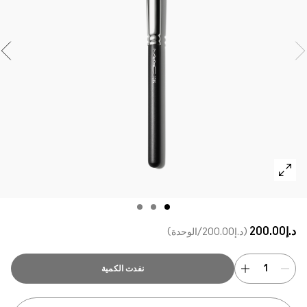
تسوقي كل الفراشي
مستحضرات ماك بالحجم الصغير
تسوقي جميع مستحضرات العيون
د.إ200.00
د.إ200.00
/الوحدة
نفدت الكمية