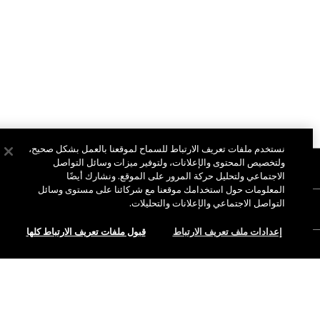
نستخدم ملفات تعريف الارتباط للسماح لموقعنا بالعمل بشكل صحيح،
ولتخصيص المحتوى والإعلانات، ولتوفير ميزات وسائل التواصل
نبذة عن ماك
الاجتماعي ولتحليل حركة المرور على الموقع. ونشارك أيضًا
المعلومات حول استخدامك موقعنا مع شركائنا على مستوى وسائل
قصتنا
التواصل الاجتماعي والإعلانات والتحليلات.
التسوق أونلاين
فن ماك
إعدادات ملف تعريف الارتباط
قبول ملفات تعريف الارتباط كلها
حسابي
ماك فيفا غلام
هل تحتاجين إلى مساعدة؟
الاشتراك في رسائل البريد الإلكتروني
جمال بطريقة مسؤولة
للتواصل معنا
العروض الترويجية
الوظائف
متجر ماك الخاص بك
نفدت الكمية
الأسئلة الشائعة
عضوية ماك برو
ابحثي عن متجر
الإرجاع والاستبدال