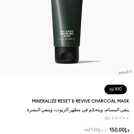
تسوقي كل الفراشي
مستحضرات ماك بالحجم الصغير
تسوقي جميع مستحضرات العيون
لحجم
100 ml
MINERALIZE RESET & REVIVE CHARCOAL MASK
ينقي المسام، ويتحكم في مظهر الزيوت، وينقي البشرة
(0)
د.إ150.00
|
د.إ1.50
/ml