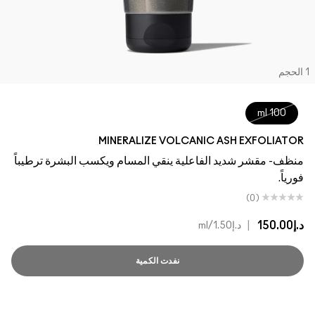
لحجم
100 ml
MINERALIZE VOLCANIC ASH EXFOLIATOR
منظف- مقشر شديد الفاعلية ينقي المسام ويكسب البشرة ترطيباً
فورياً.
(0)
د.إ150.00
|
د.إ1.50
/ml
نفدت الكمية