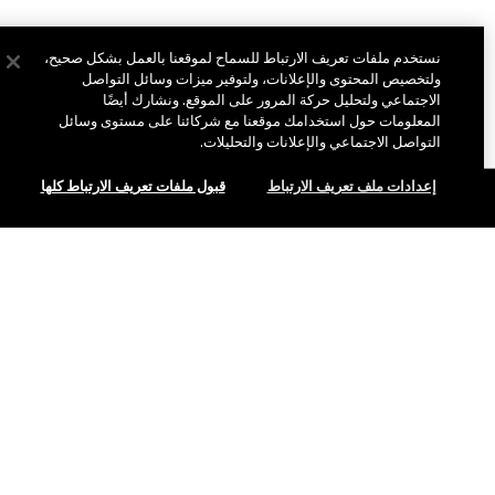
نستخدم ملفات تعريف الارتباط للسماح لموقعنا بالعمل بشكل صحيح،
ولتخصيص المحتوى والإعلانات، ولتوفير ميزات وسائل التواصل
الاجتماعي ولتحليل حركة المرور على الموقع. ونشارك أيضًا
المعلومات حول استخدامك موقعنا مع شركائنا على مستوى وسائل
التواصل الاجتماعي والإعلانات والتحليلات.
إعدادات ملف تعريف الارتباط
قبول ملفات تعريف الارتباط كلها
نبذة عن ماك
قصتنا
التسوق أونلاين
فن ماك
حسابي
ماك فيفا غلام
هل تحتاجين إلى مساعدة؟
الاشتراك في رسائل البريد الإلكتروني
جمال بطريقة مسؤولة
للتواصل معنا
العروض الترويجية
الوظائف
متجر ماك الخاص بك
الأسئلة الشائعة
عضوية ماك برو
ابحثي عن متجر
الإرجاع والاستبدال
الاختبارات على الحيوانات
الخصوصية والشروط
خدمات الماكياج
الشحن
سياسة الخصوصية
احجزي خدمة الماكياج