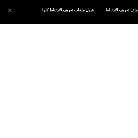
ملف تعريف الارتباط
قبول ملفات تعريف الارتباط كلها
الخصوصية والشروط
سياسة الخصوصية
شروط الاستخدام
إرشادات التقييمات
تزوير المنتجات
إدارة ملفات تعريف الارتباط الخاصة بالموقع
© ماك - شركة لمستحضرات الجمال المتخصصة في فن الماكياج - إستي لودر الشرق الأوسط (شركة منطقة حرة). بناء 7W - بلوك A، الطابق 3، مكتب رقم 3066، صندوق بريد 54343، المنطقة