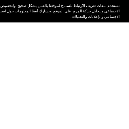
نستخدم ملفات تعريف الارتباط للسماح لموقعنا بالعمل بشكل صحيح، ولتخصيص ال
الاجتماعي ولتحليل حركة المرور على الموقع. ونشارك أيضًا المعلومات حول اس
الاجتماعي والإعلانات والتحليلات.
نبذة عن ماك
التسوق أونلاين
قصتنا
حسابي
فن ماك
الاشتراك في رسائل البري
ماك فيفا غلام
العروض الترويجية
جمال بطريقة مسؤولة
الوظائف
عضوية ماك برو
الاختبارات على الحيوانات
إمكانية
الوصول
الحرة بمطار دبي، د