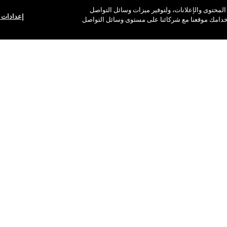
محتوى والإعلانات، ولتوفير ميزات وسائل التواصل
إعدادات 
تخدامك موقعنا مع شركائنا على مستوى وسائل التواصل
هل تحتاجين إلى مساعدة؟
متجر ماك الخاص بك
للتواصل معنا
ابحثي عن متجر
د الإلكتروني
الأسئلة الشائعة
خدمات الماكياج
الإرجاع والاستبدال
احجزي خدمة الماكياج
الشحن
حسابي
الرقم المجاني 800 622 23
بي، الإمارات العربية المتحدة | للتواصل معنا