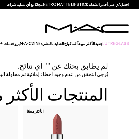
احصل/ي على أحمر الشفاه RETRO MATTE LIPSTICK مجانًا مع أي عملية شراء.
LUTREGLASS
جديد
الأكثر مبيعاً
الماكياج
العناية بالبشرة
M·A·CZINE
برو
خدمات + ا
لم يطابق بحثك عن "" أي نتائج.
يُرجى التحقق من عدم وجود أخطاء إملائية ثم محاولة ال
المنتجات الأكثر مب
الأكثر مبيعًا