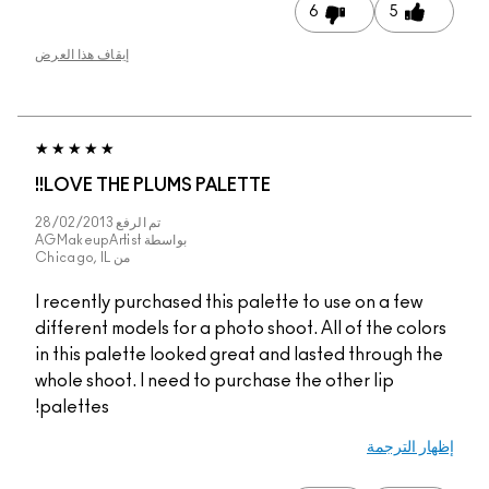
6
5
إيقاف هذا العرض
LOVE THE PLUMS PALETTE!!
تم الرفع
28/02/2013
بواسطة
AGMakeupArtist
من
Chicago, IL
I recently purchased this palette to use on a few
different models for a photo shoot. All of the colors
in this palette looked great and lasted through the
whole shoot. I need to purchase the other lip
palettes!
إظهار الترجمة