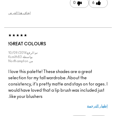
0
6
إيقاف هذا العرض
GREAT COLOURS!
تم الرفع
10/09/2014
بواسطة
Ksmith83
من
Northampton
I love this palette! These shades are a great
selection for my fall wardrobe. About the
consistency, it's pretty matte and stays on for ages. I
would have loved that a lip brush was included just
like your blushers.
إظهار الترجمة