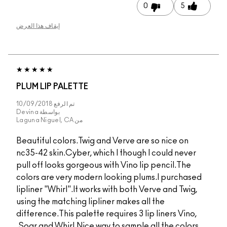
0
5
إيقاف هذا العرض
PLUM LIP PALETTE
تم الرفع
10/09/2018
بواسطة
Devina
من
Laguna Niguel, CA
Beautiful colors.Twig and Verve are so nice on
nc35-42 skin.Cyber, which I though I could never
pull off looks gorgeous with Vino lip pencil.The
colors are very modern looking plums.I purchased
lipliner "Whirl".It works with both Verve and Twig,
using the matching lipliner makes all the
difference.This palette requires 3 lip liners Vino,
Soar and Whirl.Nice way to sample all the colors.