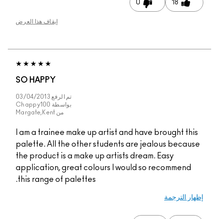
0
18
إيقاف هذا العرض
SO HAPPY
تم الرفع
03/04/2013
بواسطة
Chappy100
من
Margate,Kent
I am a trainee make up artist and have brought this
palette. All the other students are jealous because
the product is a make up artists dream. Easy
application, great colours I would so recommend
this range of palettes.
إظهار الترجمة