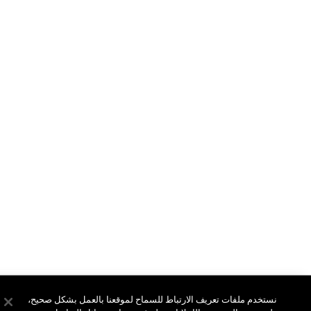
نبذة عن ماك
نستخدم ملفات تعريف الارتباط للسماح لموقعنا بالعمل بشكل صحيح،