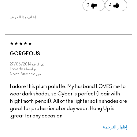
0
4
إيقاف هذا العرض
GORGEOUS
تم الرفع
27/06/2014
بواسطة
Lovette
من
North America
I adore this plum palette. My husband LOVES me to
wear dark shades, so Cyber is perfect (I pair with
Nightmoth pencil). All of the lighter satin shades are
great for professional or day wear. Hang Up is
great for any occasion.
إظهار الترجمة