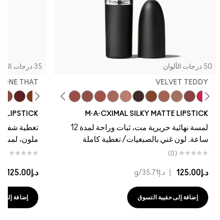
50 درجات الألوان
35 درجات الألوان
, DONE THAT
VELVET TEDDY
g…
eal
ull My Shine
g Twist
sh Pit
ousewife
Warm Teddy
Soar
Mull It To The Max
Whirl
Taupe
Velvet Teddy
Café Mocha
Kinda Sexy
Bare M·A·Cximal
Honeylove
Iconic Photo
Cool Teddy
Verve Swerve
Hot Girl Pink
Yash
Acting N
Dare 
NE LIPSTICK
M·A·CXIMAL SILKY MATTE LIPSTICK
لمسة نهائية حريرية مت، ثبات وراحة لمدة 12
تغطية شفافة،
ساعة. لون غني بالصبغيات/ تغطية كاملة
ملون، لمسة نها
(0)
(0)
د.إ125.00
|
د.إ125.00
|
د.إ35.71
/g
د
إضافة إلى حقيبة التسوق
إضافة إلى حقي