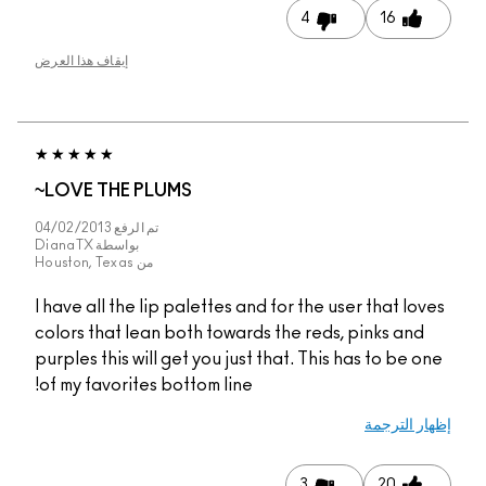
4
16
إيقاف هذا العرض
LOVE THE PLUMS~
تم الرفع
04/02/2013
بواسطة
DianaTX
من
Houston, Texas
I have all the lip palettes and for the user that loves
colors that lean both towards the reds, pinks and
purples this will get you just that. This has to be one
of my favorites bottom line!
إظهار الترجمة
3
20