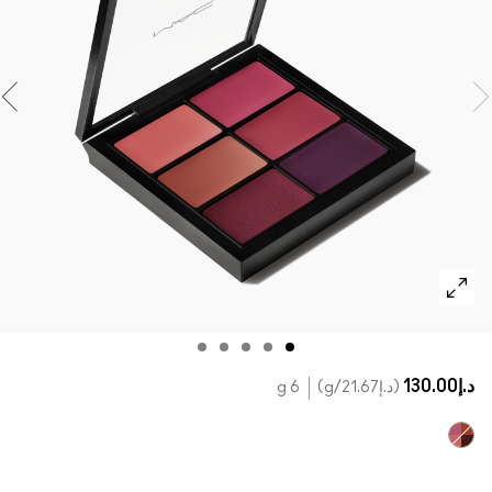
تسوقي كل الفراشي
مستحضرات ماك بالحجم الصغير
تسوقي جميع مستحضرات العيون
د.إ130.00
د.إ21.67
/g
6 g
MULTI