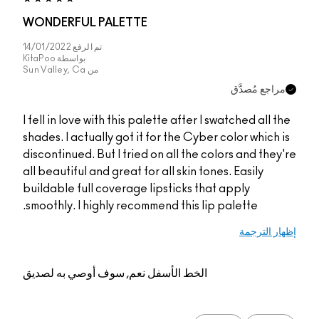
WONDERFUL PALETTE
تم الرفع
14/01/2022
بواسطة
KitaPoo
من
Sun Valley, Ca
مراجع مُصدَّق
I fell in love with this palette after I swatched all the
shades. I actually got it for the Cyber color which is
discontinued. But I tried on all the colors and they're
all beautiful and great for all skin tones. Easily
buildable full coverage lipsticks that apply
smoothly. I highly recommend this lip palette.
إظهار الترجمة
الخط الأسفل
نعم, سوف أوصي به لصديق