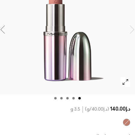
تسوقي كل الفراشي
مستحضرات ماك بالحجم الصغير
تسوقي جميع مستحضرات العيون
د.إ140.00
د.إ40.00
/g
3.5 g
Honeylove