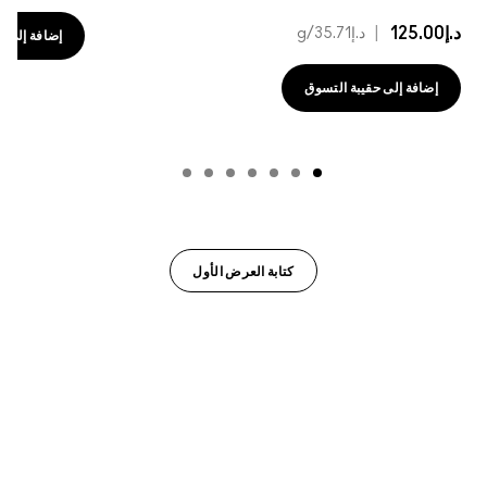
د.إ125.00
|
د.إ35.71
/g
إضافة إلى حقي
إضافة إلى حقيبة التسوق
كتابة العرض الأول