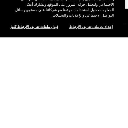
الاجتماعي ولتحليل حركة المرور على الموقع. ونشارك أيضًا
المعلومات حول استخدامك موقعنا مع شركائنا على مستوى وسائل
التواصل الاجتماعي والإعلانات والتحليلات.
نبذة عن ماك
قصتنا
إعدادات ملف تعريف الارتباط
قبول ملفات تعريف الارتباط كلها
التسوق أونلاين
فن ماك
حسابي
ماك فيفا غلام
هل تحتاجين إلى مساعدة؟
نفدت الكمية
الاشتراك في رسائل البريد الإلكتروني
جمال بطريقة مسؤولة
للتواصل معنا
العروض الترويجية
الوظائف
متجر ماك الخاص بك
الأسئلة الشائعة
عضوية ماك برو
ابحثي عن متجر
الإرجاع والاستبدال
الاختبارات على الحيوانات
الخصوصية والشروط
خدمات الماكياج
الشحن
سياسة الخصوصية
احجزي خدمة الماكياج
حسابي
شروط الاستخدام
الرقم المجاني 800 622 23
إرشادات التقييمات
تزوير المنتجات
إدارة ملفات تعريف الارتباط الخاصة بالموقع