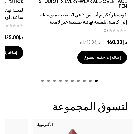
TE LIPSTICK
STUDIO FIX EVERY-WEAR ALL-OVER FACE
PEN
كونسيلر/كريم أساس 2 في 1، تغطية متوسطة
ساعة. لون غني
إلى كاملة، بلمسة نهائية طبيعية غير لامعة
(0)
(0)
د.إ125.00
|
د
د.إ160.00
|
د.إ13.33
/ml
إضافة إلى حقي
إضافة إلى حقيبة التسوق
لتسوق المجموعة
الأكثر مبيعًا