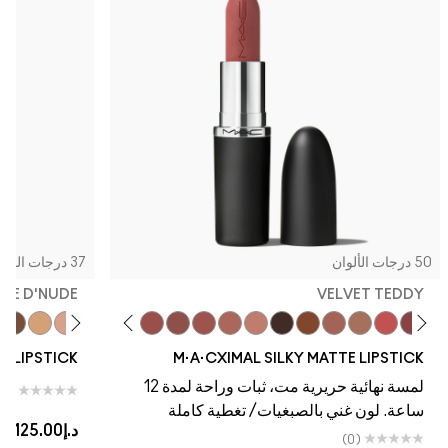
50 درجات الألوان
37 درجات الألوان
EME D'NUDE
VELVET TEDDY
eal
odge
ne
g Twist
achstock
Fleshpot
Warm Teddy
Soar
Mull It To The Max
Whirl
Taupe
Velvet Teddy
Café Mocha
Kinda Sexy
Bare M·A·Cximal
Honeylove
Iconic Photo
Cool Teddy
Verve Swerve
Dare Me
Yash
Hot Girl Pi
Acting N
TIN LIPSTICK
M·A·CXIMAL SILKY MATTE LIPSTICK
لمسة نهائية حريرية مت، ثبات وراحة لمدة 12
(0)
ساعة. لون غني بالصبغيات/ تغطية كاملة
د.إ125.00
|
د
(0)