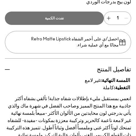
لون بيج بدرجات الوردي
نفدت الكمية
احصل/ي على أحمر الشفاه Retro Matte Lipstick
مجانًا مع أي عملية شراء.
تفاصيل المنتج
اللمسة النهائية:
غير لامع
التغطية:
كاملة
انعمي بمستقبل مليء بإطلالات شفاه جذابة! تألقي بشفاه أكثر
جاذبية مع هذا المنتج المميز وصاحب الفضل في شهرة ماك والذي
يأتي بدرجتي لون محايدتين من الألوان الأكثر -مبيعاً بلمسة نهائية
غير لامعة ناعمة كالحرير وتركيبة معززة بمكونات -مفيدة- للشفاه
تمنحك لوناً أكثر غنى وملمساً أفضل وثباتاً أطول. تتميز هذه التركيبة
ذات القوام الكريمي الغني بألوان عالية التركيز ولمسة نهائية